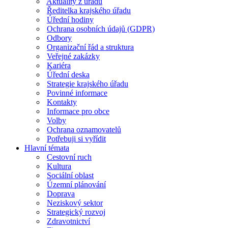
Aktuality z úřadu
Ředitelka krajského úřadu
Úřední hodiny
Ochrana osobních údajů (GDPR)
Odbory
Organizační řád a struktura
Veřejné zakázky
Kariéra
Úřední deska
Strategie krajského úřadu
Povinné informace
Kontakty
Informace pro obce
Volby
Ochrana oznamovatelů
Potřebuji si vyřídit
Hlavní témata
Cestovní ruch
Kultura
Sociální oblast
Územní plánování
Doprava
Neziskový sektor
Strategický rozvoj
Zdravotnictví