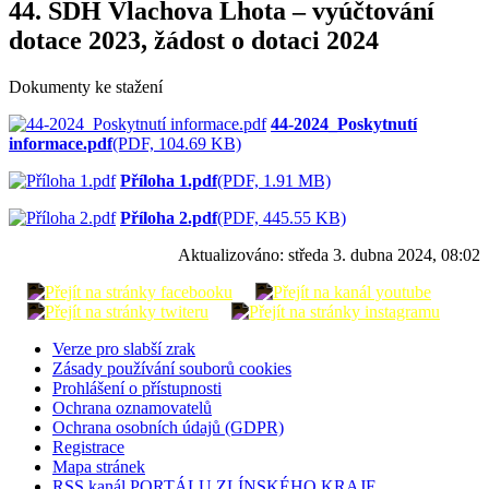
44. SDH Vlachova Lhota – vyúčtování
dotace 2023, žádost o dotaci 2024
Dokumenty ke stažení
44-2024_Poskytnutí
informace.pdf
(PDF, 104.69 KB)
Příloha 1.pdf
(PDF, 1.91 MB)
Příloha 2.pdf
(PDF, 445.55 KB)
Aktualizováno:
středa 3. dubna 2024, 08:02
Verze pro slabší zrak
Zásady používání souborů cookies
Prohlášení o přístupnosti
Ochrana oznamovatelů
Ochrana osobních údajů (GDPR)
Registrace
Mapa stránek
RSS kanál PORTÁLU ZLÍNSKÉHO KRAJE