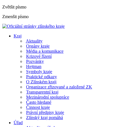
Zvětšit písmo
Zmenšit písmo
Kraj
Aktuality
Orgány kraje
Média a komunikace
Krizové řízení
Pozvánky
Hejtman
Symboly kraje
Praktické odkazy
O Zlínském kraji
Organizace zřizované a založené ZK
Transparentní kraj
Mezinárodní spolupráce
Často hledané
Činnost kraje
Právní předpisy kraje
Zlínský kraj pomáhá
Úřad