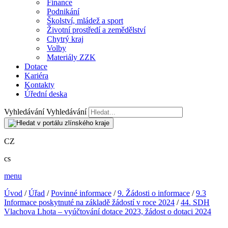
Finance
Podnikání
Školství, mládež a sport
Životní prostředí a zemědělství
Chytrý kraj
Volby
Materiály ZZK
Dotace
Kariéra
Kontakty
Úřední deska
Vyhledávání
Vyhledávání
CZ
cs
menu
Úvod
/
Úřad
/
Povinné informace
/
9. Žádosti o informace
/
9.3
Informace poskytnuté na základě žádostí v roce 2024
/
44. SDH
Vlachova Lhota – vyúčtování dotace 2023, žádost o dotaci 2024