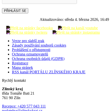
PŘIHLÁSIT SE
Aktualizováno:
středa 4. března 2026, 16:49
Verze pro slabší zrak
Zásady používání souborů cookies
Prohlášení o přístupnosti
Ochrana oznamovatelů
Ochrana osobních údajů (GDPR)
Registrace
Mapa stránek
RSS kanál PORTÁLU ZLÍNSKÉHO KRAJE
Rychlý kontakt
Zlínský kraj
třída Tomáše Bati 21
761 90 Zlín
Recepce: +420 577 043 111
podatelna@zlinskykraj.cz