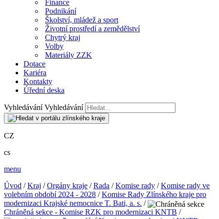
Finance
Podnikání
Školství, mládež a sport
Životní prostředí a zemědělství
Chytrý kraj
Volby
Materiály ZZK
Dotace
Kariéra
Kontakty
Úřední deska
Vyhledávání
Vyhledávání
CZ
cs
menu
Úvod
/
Kraj
/
Orgány kraje
/
Rada
/
Komise rady
/
Komise rady ve
volebním období 2024 - 2028
/
Komise Rady Zlínského kraje pro
modernizaci Krajské nemocnice T. Bati, a. s.
/
Chráněná sekce - Komise RZK pro modernizaci KNTB
/