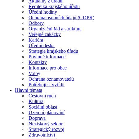
Aktuality z úřadu
Ředitelka krajského úřadu
Úřední hodiny
Ochrana osobních údajů (GDPR)
Odbory
Organizační řád a struktura
Veřejné zakázky
Kariéra
Úřední deska
Strategie krajského úřadu
Povinné informace
Kontakty
Informace pro obce
Volby
Ochrana oznamovatelů
Potřebuji si vyřídit
Hlavní témata
Cestovní ruch
Kultura
Sociální oblast
Územní plánování
Doprava
Neziskový sektor
Strategický rozvoj
Zdravotnictví