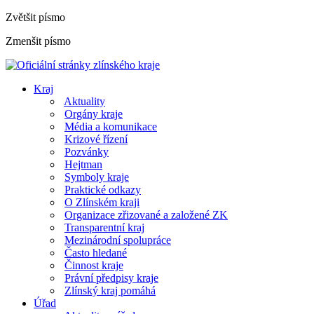
Zvětšit písmo
Zmenšit písmo
Kraj
Aktuality
Orgány kraje
Média a komunikace
Krizové řízení
Pozvánky
Hejtman
Symboly kraje
Praktické odkazy
O Zlínském kraji
Organizace zřizované a založené ZK
Transparentní kraj
Mezinárodní spolupráce
Často hledané
Činnost kraje
Právní předpisy kraje
Zlínský kraj pomáhá
Úřad