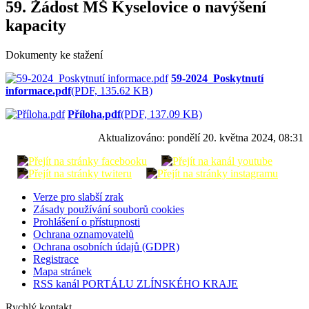
59. Žádost MŠ Kyselovice o navýšení
kapacity
Dokumenty ke stažení
59-2024_Poskytnutí
informace.pdf
(PDF, 135.62 KB)
Příloha.pdf
(PDF, 137.09 KB)
Aktualizováno:
pondělí 20. května 2024, 08:31
Verze pro slabší zrak
Zásady používání souborů cookies
Prohlášení o přístupnosti
Ochrana oznamovatelů
Ochrana osobních údajů (GDPR)
Registrace
Mapa stránek
RSS kanál PORTÁLU ZLÍNSKÉHO KRAJE
Rychlý kontakt