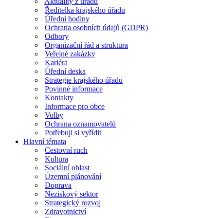
Aktuality z úřadu
Ředitelka krajského úřadu
Úřední hodiny
Ochrana osobních údajů (GDPR)
Odbory
Organizační řád a struktura
Veřejné zakázky
Kariéra
Úřední deska
Strategie krajského úřadu
Povinné informace
Kontakty
Informace pro obce
Volby
Ochrana oznamovatelů
Potřebuji si vyřídit
Hlavní témata
Cestovní ruch
Kultura
Sociální oblast
Územní plánování
Doprava
Neziskový sektor
Strategický rozvoj
Zdravotnictví