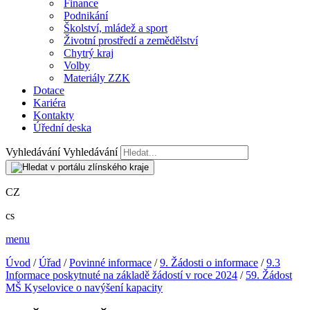
Finance
Podnikání
Školství, mládež a sport
Životní prostředí a zemědělství
Chytrý kraj
Volby
Materiály ZZK
Dotace
Kariéra
Kontakty
Úřední deska
Vyhledávání
Vyhledávání
CZ
cs
menu
Úvod
/
Úřad
/
Povinné informace
/
9. Žádosti o informace
/
9.3
Informace poskytnuté na základě žádostí v roce 2024
/
59. Žádost
MŠ Kyselovice o navýšení kapacity