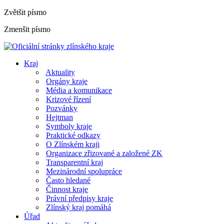
Zvětšit písmo
Zmenšit písmo
Kraj
Aktuality
Orgány kraje
Média a komunikace
Krizové řízení
Pozvánky
Hejtman
Symboly kraje
Praktické odkazy
O Zlínském kraji
Organizace zřizované a založené ZK
Transparentní kraj
Mezinárodní spolupráce
Často hledané
Činnost kraje
Právní předpisy kraje
Zlínský kraj pomáhá
Úřad