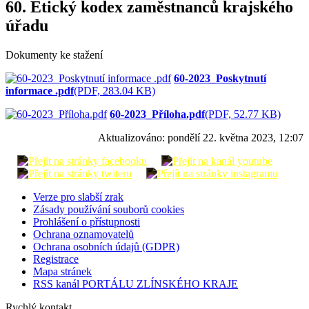
60. Etický kodex zaměstnanců krajského
úřadu
Dokumenty ke stažení
60-2023_Poskytnutí
informace .pdf
(PDF, 283.04 KB)
60-2023_Příloha.pdf
(PDF, 52.77 KB)
Aktualizováno:
pondělí 22. května 2023, 12:07
Verze pro slabší zrak
Zásady používání souborů cookies
Prohlášení o přístupnosti
Ochrana oznamovatelů
Ochrana osobních údajů (GDPR)
Registrace
Mapa stránek
RSS kanál PORTÁLU ZLÍNSKÉHO KRAJE
Rychlý kontakt