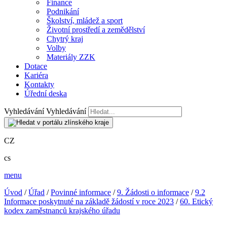
Finance
Podnikání
Školství, mládež a sport
Životní prostředí a zemědělství
Chytrý kraj
Volby
Materiály ZZK
Dotace
Kariéra
Kontakty
Úřední deska
Vyhledávání
Vyhledávání
CZ
cs
menu
Úvod
/
Úřad
/
Povinné informace
/
9. Žádosti o informace
/
9.2
Informace poskytnuté na základě žádostí v roce 2023
/
60. Etický
kodex zaměstnanců krajského úřadu