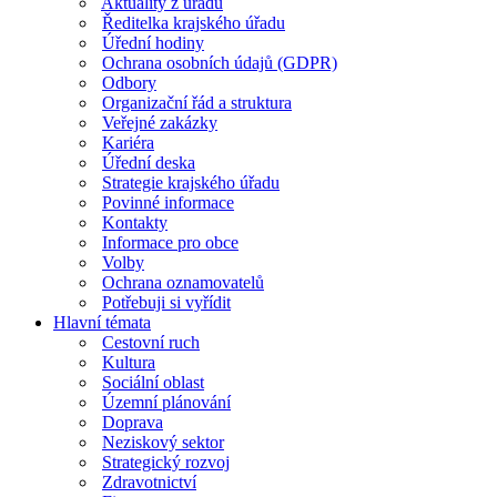
Aktuality z úřadu
Ředitelka krajského úřadu
Úřední hodiny
Ochrana osobních údajů (GDPR)
Odbory
Organizační řád a struktura
Veřejné zakázky
Kariéra
Úřední deska
Strategie krajského úřadu
Povinné informace
Kontakty
Informace pro obce
Volby
Ochrana oznamovatelů
Potřebuji si vyřídit
Hlavní témata
Cestovní ruch
Kultura
Sociální oblast
Územní plánování
Doprava
Neziskový sektor
Strategický rozvoj
Zdravotnictví