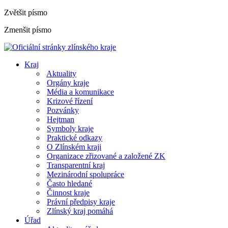
Zvětšit písmo
Zmenšit písmo
Kraj
Aktuality
Orgány kraje
Média a komunikace
Krizové řízení
Pozvánky
Hejtman
Symboly kraje
Praktické odkazy
O Zlínském kraji
Organizace zřizované a založené ZK
Transparentní kraj
Mezinárodní spolupráce
Často hledané
Činnost kraje
Právní předpisy kraje
Zlínský kraj pomáhá
Úřad