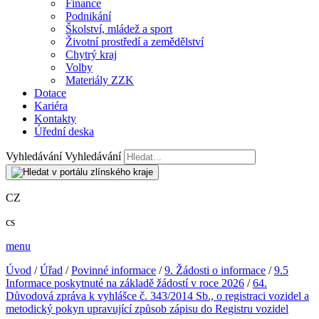
Finance
Podnikání
Školství, mládež a sport
Životní prostředí a zemědělství
Chytrý kraj
Volby
Materiály ZZK
Dotace
Kariéra
Kontakty
Úřední deska
Vyhledávání
Vyhledávání
CZ
cs
menu
Úvod
/
Úřad
/
Povinné informace
/
9. Žádosti o informace
/
9.5
Informace poskytnuté na základě žádostí v roce 2026
/
64.
Důvodová zpráva k vyhlášce č. 343/2014 Sb., o registraci vozidel a
metodický pokyn upravující způsob zápisu do Registru vozidel