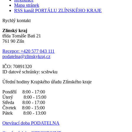
Mapa stránek
RSS kanál PORTÁLU ZLÍNSKÉHO KRAJE
Rychlý kontakt
Zlínský kraj
třída Tomáše Bati 21
761 90 Zlín
Recepce: +420 577 043 111
podatelna@zlinskykraj.cz
IČO: 70891320
ID datové schránky: scsbwku
Úřední hodiny Krajského úřadu Zlínského kraje
Pondělí 8:00 - 17:00
Úterý 8:00 - 15:00
Středa 8:00 - 17:00
Čtvrtek 8:00 - 15:00
Pátek 8:00 - 13:00
Otevírací doba PODATELNA