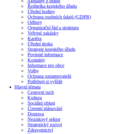
Aktuality z úřadu
Ředitelka krajského úřadu
Úřední hodiny
Ochrana osobních údajů (GDPR)
Odbory
Organizační řád a struktura
Veřejné zakázky
Kariéra
Úřední deska
Strategie krajského úřadu
Povinné informace
Kontakty
Informace pro obce
Volby
Ochrana oznamovatelů
Potřebuji si vyřídit
Hlavní témata
Cestovní ruch
Kultura
Sociální oblast
Územní plánování
Doprava
Neziskový sektor
Strategický rozvoj
Zdravotnictví