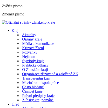
Zvětšit písmo
Zmenšit písmo
Kraj
Aktuality
Orgány kraje
Média a komunikace
Krizové řízení
Pozvánky
Hejtman
Symboly kraje
Praktické odkazy
O Zlínském kraji
Organizace zřizované a založené ZK
Transparentní kraj
Mezinárodní spolupráce
Často hledané
Činnost kraje
Právní předpisy kraje
Zlínský kraj pomáhá
Úřad