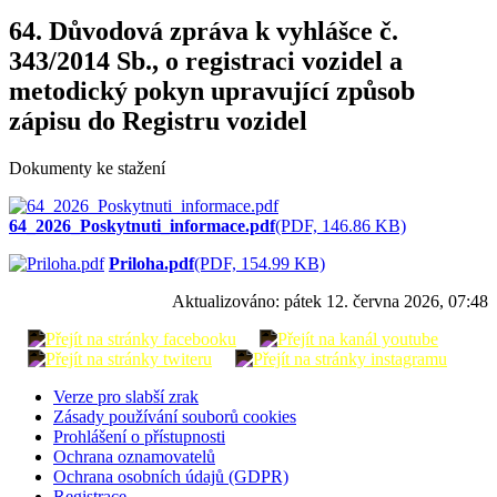
64. Důvodová zpráva k vyhlášce č.
343/2014 Sb., o registraci vozidel a
metodický pokyn upravující způsob
zápisu do Registru vozidel
Dokumenty ke stažení
64_2026_Poskytnuti_informace.pdf
(PDF, 146.86 KB)
Priloha.pdf
(PDF, 154.99 KB)
Aktualizováno:
pátek 12. června 2026, 07:48
Verze pro slabší zrak
Zásady používání souborů cookies
Prohlášení o přístupnosti
Ochrana oznamovatelů
Ochrana osobních údajů (GDPR)
Registrace