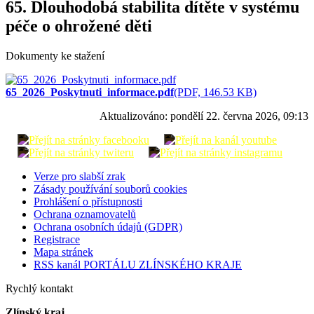
65. Dlouhodobá stabilita dítěte v systému
péče o ohrožené děti
Dokumenty ke stažení
65_2026_Poskytnuti_informace.pdf
(PDF, 146.53 KB)
Aktualizováno:
pondělí 22. června 2026, 09:13
Verze pro slabší zrak
Zásady používání souborů cookies
Prohlášení o přístupnosti
Ochrana oznamovatelů
Ochrana osobních údajů (GDPR)
Registrace
Mapa stránek
RSS kanál PORTÁLU ZLÍNSKÉHO KRAJE
Rychlý kontakt
Zlínský kraj