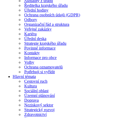
Aktuality z úřadu
Ředitelka krajského úřadu
Úřední hodiny
Ochrana osobních údajů (GDPR)
Odbory
Organizační řád a struktura
Veřejné zakázky
Kariéra
Úřední deska
Strategie krajského úřadu
Povinné informace
Kontakty
Informace pro obce
Volby
Ochrana oznamovatelů
Potřebuji si vyřídit
Hlavní témata
Cestovní ruch
Kultura
Sociální oblast
Územní plánování
Doprava
Neziskový sektor
Strategický rozvoj
Zdravotnictví