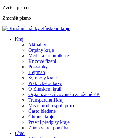
Zvětšit písmo
Zmenšit písmo
Kraj
Aktuality
Orgány kraje
Média a komunikace
Krizové řízení
Pozvánky
Hejtman
Symboly kraje
Praktické odkazy
O Zlínském kraji
Organizace zřizované a založené ZK
Transparentní kraj
Mezinárodní spolupráce
Často hledané
Činnost kraje
Právní předpisy kraje
Zlínský kraj pomáhá
Úřad