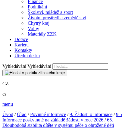
Finance
Podnikání
Školství, mládež a sport
Životní prostředí a zemědělství
Chytrý kraj
Volby
Materiály ZZK
Dotace
Kariéra
Kontakty
Úřední deska
Vyhledávání
Vyhledávání
CZ
cs
menu
Úvod
/
Úřad
/
Povinné informace
/
9. Žádosti o informace
/
9.5
Informace poskytnuté na základě žádostí v roce 2026
/
65.
Dlouhodobá stabilita dítěte v systému péče o ohrožené děti