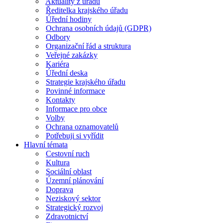
Aktuality z úřadu
Ředitelka krajského úřadu
Úřední hodiny
Ochrana osobních údajů (GDPR)
Odbory
Organizační řád a struktura
Veřejné zakázky
Kariéra
Úřední deska
Strategie krajského úřadu
Povinné informace
Kontakty
Informace pro obce
Volby
Ochrana oznamovatelů
Potřebuji si vyřídit
Hlavní témata
Cestovní ruch
Kultura
Sociální oblast
Územní plánování
Doprava
Neziskový sektor
Strategický rozvoj
Zdravotnictví