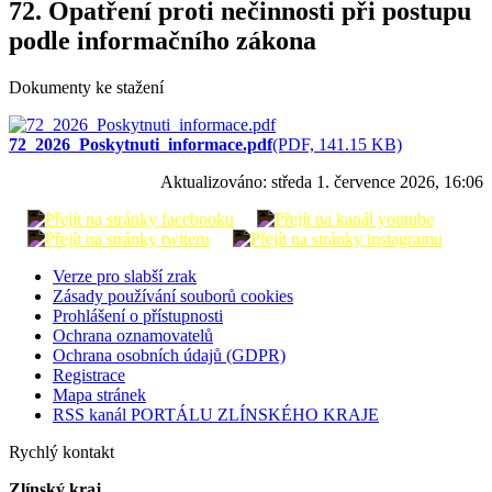
72. Opatření proti nečinnosti při postupu
podle informačního zákona
Dokumenty ke stažení
72_2026_Poskytnuti_informace.pdf
(PDF, 141.15 KB)
Aktualizováno:
středa 1. července 2026, 16:06
Verze pro slabší zrak
Zásady používání souborů cookies
Prohlášení o přístupnosti
Ochrana oznamovatelů
Ochrana osobních údajů (GDPR)
Registrace
Mapa stránek
RSS kanál PORTÁLU ZLÍNSKÉHO KRAJE
Rychlý kontakt
Zlínský kraj