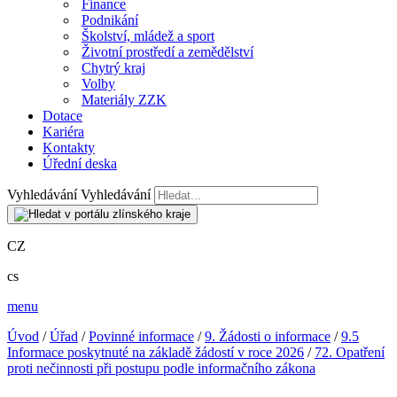
Finance
Podnikání
Školství, mládež a sport
Životní prostředí a zemědělství
Chytrý kraj
Volby
Materiály ZZK
Dotace
Kariéra
Kontakty
Úřední deska
Vyhledávání
Vyhledávání
CZ
cs
menu
Úvod
/
Úřad
/
Povinné informace
/
9. Žádosti o informace
/
9.5
Informace poskytnuté na základě žádostí v roce 2026
/
72. Opatření
proti nečinnosti při postupu podle informačního zákona