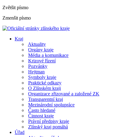
Zvětšit písmo
Zmenšit písmo
Kraj
Aktuality
Orgány kraje
Média a komunikace
Krizové řízení
Pozvánky
Hejtman
Symboly kraje
Praktické odkazy
O Zlínském kraji
Organizace zřizované a založené ZK
Transparentní kraj
Mezinárodní spolupráce
Často hledané
Činnost kraje
Právní předpisy kraje
Zlínský kraj pomáhá
Úřad