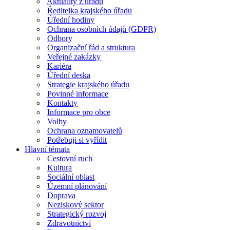
Aktuality z úřadu
Ředitelka krajského úřadu
Úřední hodiny
Ochrana osobních údajů (GDPR)
Odbory
Organizační řád a struktura
Veřejné zakázky
Kariéra
Úřední deska
Strategie krajského úřadu
Povinné informace
Kontakty
Informace pro obce
Volby
Ochrana oznamovatelů
Potřebuji si vyřídit
Hlavní témata
Cestovní ruch
Kultura
Sociální oblast
Územní plánování
Doprava
Neziskový sektor
Strategický rozvoj
Zdravotnictví