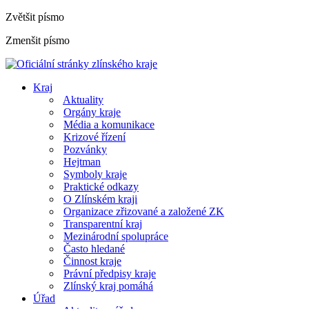
Zvětšit písmo
Zmenšit písmo
Kraj
Aktuality
Orgány kraje
Média a komunikace
Krizové řízení
Pozvánky
Hejtman
Symboly kraje
Praktické odkazy
O Zlínském kraji
Organizace zřizované a založené ZK
Transparentní kraj
Mezinárodní spolupráce
Často hledané
Činnost kraje
Právní předpisy kraje
Zlínský kraj pomáhá
Úřad