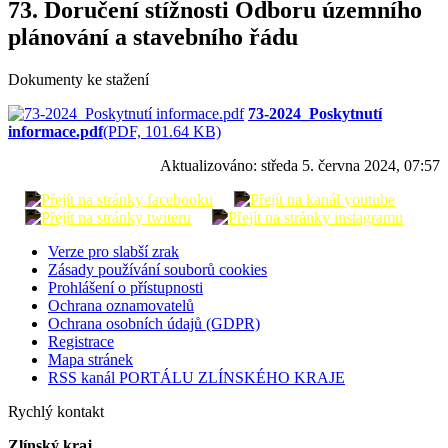
73. Doručení stížnosti Odboru územního
plánování a stavebního řádu
Dokumenty ke stažení
73-2024_Poskytnutí
informace.pdf
(PDF, 101.64 KB)
Aktualizováno:
středa 5. června 2024, 07:57
Verze pro slabší zrak
Zásady používání souborů cookies
Prohlášení o přístupnosti
Ochrana oznamovatelů
Ochrana osobních údajů (GDPR)
Registrace
Mapa stránek
RSS kanál PORTÁLU ZLÍNSKÉHO KRAJE
Rychlý kontakt
Zlínský kraj