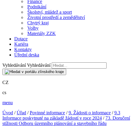
Finance
Podnikání
Školství, mládež a sport
Životní prostředí a zemědělství
Chytrý kraj
Volby
Materiály ZZK
Dotace
Kariéra
Kontakty
Úřední deska
Vyhledávání
Vyhledávání
CZ
cs
menu
Úvod
/
Úřad
/
Povinné informace
/
9. Žádosti o informace
/
9.3
Informace poskytnuté na základě žádostí v roce 2024
/
73. Doručení
stížnosti Odboru územního plánování a stavebního řádu