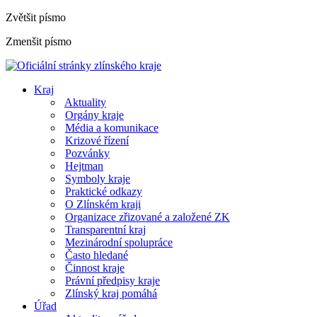
Zvětšit písmo
Zmenšit písmo
Kraj
Aktuality
Orgány kraje
Média a komunikace
Krizové řízení
Pozvánky
Hejtman
Symboly kraje
Praktické odkazy
O Zlínském kraji
Organizace zřizované a založené ZK
Transparentní kraj
Mezinárodní spolupráce
Často hledané
Činnost kraje
Právní předpisy kraje
Zlínský kraj pomáhá
Úřad