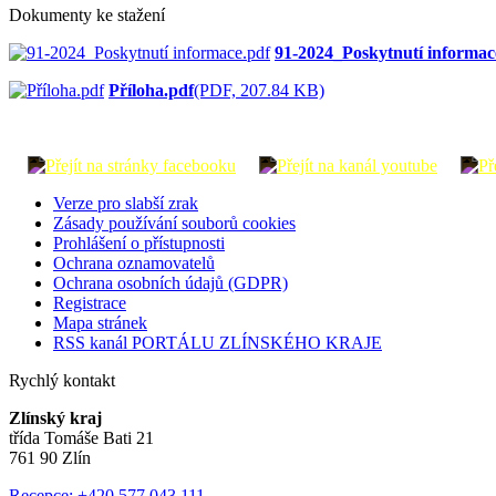
Dokumenty ke stažení
91-2024_Poskytnutí informac
Příloha.pdf
(PDF, 207.84 KB)
Verze pro slabší zrak
Zásady používání souborů cookies
Prohlášení o přístupnosti
Ochrana oznamovatelů
Ochrana osobních údajů (GDPR)
Registrace
Mapa stránek
RSS kanál PORTÁLU ZLÍNSKÉHO KRAJE
Rychlý kontakt
Zlínský kraj
třída Tomáše Bati 21
761 90 Zlín
Recepce: +420 577 043 111