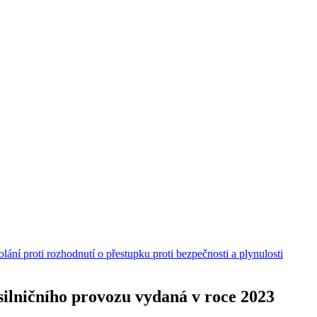
ání proti rozhodnutí o přestupku proti bezpečnosti a plynulosti
 silničního provozu vydaná v roce 2023