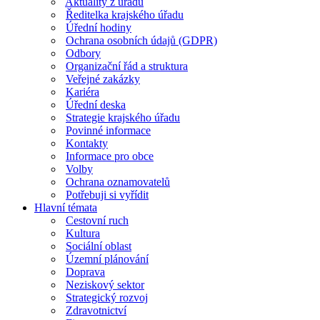
Aktuality z úřadu
Ředitelka krajského úřadu
Úřední hodiny
Ochrana osobních údajů (GDPR)
Odbory
Organizační řád a struktura
Veřejné zakázky
Kariéra
Úřední deska
Strategie krajského úřadu
Povinné informace
Kontakty
Informace pro obce
Volby
Ochrana oznamovatelů
Potřebuji si vyřídit
Hlavní témata
Cestovní ruch
Kultura
Sociální oblast
Územní plánování
Doprava
Neziskový sektor
Strategický rozvoj
Zdravotnictví