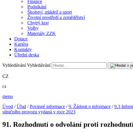
Finance
Podnikání
Školství, mládež a sport
Životní prostředí a zemědělství
Chytrý kraj
Volby
Materiály ZZK
Dotace
Kariéra
Kontakty
Úřední deska
Vyhledávání
Vyhledávání
CZ
cs
menu
Úvod
/
Úřad
/
Povinné informace
/
9. Žádosti o informace
/
9.3 Infor
silničního provozu vydaná v roce 2023
91. Rozhodnutí o odvolání proti rozhodnutí