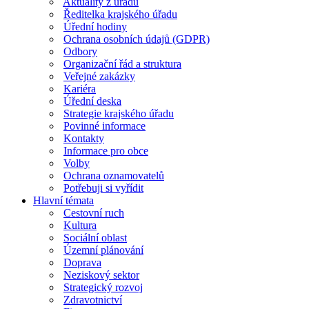
Aktuality z úřadu
Ředitelka krajského úřadu
Úřední hodiny
Ochrana osobních údajů (GDPR)
Odbory
Organizační řád a struktura
Veřejné zakázky
Kariéra
Úřední deska
Strategie krajského úřadu
Povinné informace
Kontakty
Informace pro obce
Volby
Ochrana oznamovatelů
Potřebuji si vyřídit
Hlavní témata
Cestovní ruch
Kultura
Sociální oblast
Územní plánování
Doprava
Neziskový sektor
Strategický rozvoj
Zdravotnictví