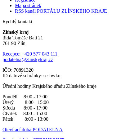
Mapa stránek
RSS kanál PORTÁLU ZLÍNSKÉHO KRAJE
Rychlý kontakt
Zlínský kraj
třída Tomáše Bati 21
761 90 Zlín
Recepce: +420 577 043 111
podatelna@zlinskykraj.cz
IČO: 70891320
ID datové schránky: scsbwku
Úřední hodiny Krajského úřadu Zlínského kraje
Pondělí 8:00 - 17:00
Úterý 8:00 - 15:00
Středa 8:00 - 17:00
Čtvrtek 8:00 - 15:00
Pátek 8:00 - 13:00
Otevírací doba PODATELNA