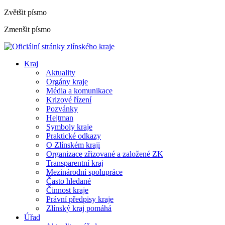
Zvětšit písmo
Zmenšit písmo
Kraj
Aktuality
Orgány kraje
Média a komunikace
Krizové řízení
Pozvánky
Hejtman
Symboly kraje
Praktické odkazy
O Zlínském kraji
Organizace zřizované a založené ZK
Transparentní kraj
Mezinárodní spolupráce
Často hledané
Činnost kraje
Právní předpisy kraje
Zlínský kraj pomáhá
Úřad