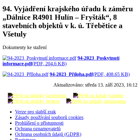
94. Vyjádření krajského úřadu k záměru
„Dálnice R4901 Hulín – Fryšták“, 8
stavebních objektů v k. ú. Třebětice a
Všetuly
Dokumenty ke stažení
94-2023_Poskytnutí
informace.pdf
(PDF, 204.6 KB)
94-2023_Příloha.pdf
(PDF, 408.65 KB)
Aktualizováno:
středa 13. září 2023, 16:12
Verze pro slabší zrak
Zásady používání souborů cookies
Prohlášení o přístupnosti
Ochrana oznamovatelů
Ochrana osobních údajů (GDPR)
Registrace