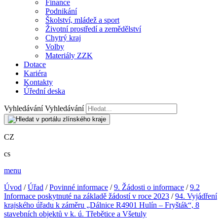
Finance
Podnikání
Školství, mládež a sport
Životní prostředí a zemědělství
Chytrý kraj
Volby
Materiály ZZK
Dotace
Kariéra
Kontakty
Úřední deska
Vyhledávání
Vyhledávání
CZ
cs
menu
Úvod
/
Úřad
/
Povinné informace
/
9. Žádosti o informace
/
9.2
Informace poskytnuté na základě žádostí v roce 2023
/
94. Vyjádření
krajského úřadu k záměru „Dálnice R4901 Hulín – Fryšták“, 8
stavebních objektů v k. ú. Třebětice a Všetuly