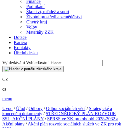
Finance
Podnikání
Školství, mládež a sport
Životní prostředí a zemědělství
Chytrý kraj
Volby
Materiály ZZK
Dotace
Kariéra
Kontakty
Úřední deska
Vyhledávání
Vyhledávání
CZ
cs
menu
Úvod
/
Úřad
/
Odbory
/
Odbor sociálních věcí
/
Strategické a
koncepční dokumenty
/
STŘEDNĚDOBÝ PLÁN ROZVOJE
SSL, AKČNÍ PLÁNY
/
SPRSS ve ZK pro období 2028-2032 a
Akční plány
/
Akční plán rozvoje sociálních služeb ve ZK pro rok