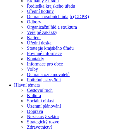
Aktuality z úřadu
Ředitelka krajského úřadu
Úřední hodiny
Ochrana osobních údajů (GDPR)
Odbory
Organizační řád a struktura
Veřejné zakázky
Kariéra
Úřední deska
Strategie krajského úřadu
Povinné informace
Kontakty
Informace pro obce
Volby
Ochrana oznamovatelů
Potřebuji si vyřídit
Hlavní témata
Cestovní ruch
Kultura
Sociální oblast
Územní plánování
Doprava
Neziskový sektor
Strategický rozvoj
Zdravotnictví