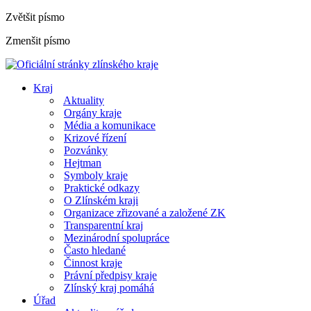
Zvětšit písmo
Zmenšit písmo
Kraj
Aktuality
Orgány kraje
Média a komunikace
Krizové řízení
Pozvánky
Hejtman
Symboly kraje
Praktické odkazy
O Zlínském kraji
Organizace zřizované a založené ZK
Transparentní kraj
Mezinárodní spolupráce
Často hledané
Činnost kraje
Právní předpisy kraje
Zlínský kraj pomáhá
Úřad