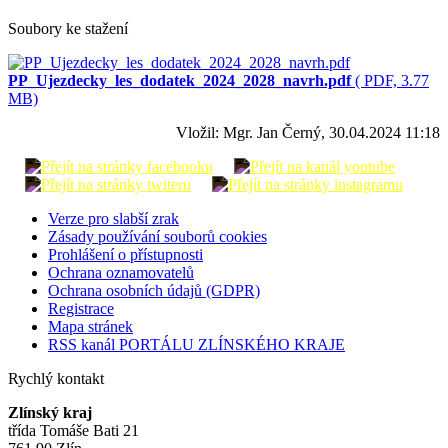
Soubory ke stažení
PP_Ujezdecky_les_dodatek_2024_2028_navrh.pdf
( PDF, 3.77
MB)
Vložil: Mgr. Jan Černý, 30.04.2024 11:18
Verze pro slabší zrak
Zásady používání souborů cookies
Prohlášení o přístupnosti
Ochrana oznamovatelů
Ochrana osobních údajů (GDPR)
Registrace
Mapa stránek
RSS kanál PORTÁLU ZLÍNSKÉHO KRAJE
Rychlý kontakt
Zlínský kraj
třída Tomáše Bati 21