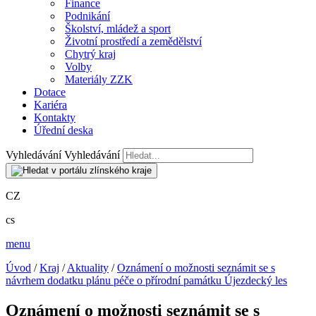
Finance
Podnikání
Školství, mládež a sport
Životní prostředí a zemědělství
Chytrý kraj
Volby
Materiály ZZK
Dotace
Kariéra
Kontakty
Úřední deska
Vyhledávání
Vyhledávání
CZ
cs
menu
Úvod
/
Kraj
/
Aktuality
/
Oznámení o možnosti seznámit se s
návrhem dodatku plánu péče o přírodní památku Újezdecký les
Oznámení o možnosti seznámit se s