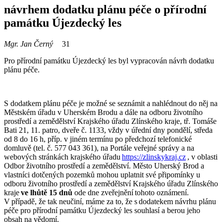
návrhem dodatku plánu péče o přírodní
památku Újezdecký les
Mgr. Jan Černý
31
Pro přírodní
památku
Újezdecký les
byl vypracován návrh dodatku
plánu péče.
S dodatkem plánu péče je možné se seznámit a nahlédnout do něj na
Městském úřadu
v Uherském Brodu
a dále na odboru životního
prostředí a zemědělství Krajského úřadu Zlínského kraje, tř. Tomáše
Bati 21, 11. patro, dveře č. 11
33
, vždy v úřední dny pondělí, středa
od 8 do 16 h, příp. v jiném termínu po předchozí telefonické
domluvě (tel. č. 577 043
361
), na Portále veřejné správy a na
webových stránkách krajského úřadu
https://zlinskykraj.cz
, v oblasti
Odbor životního prostředí a zemědělství.
Město Uherský Brod
a
vlastníci dotčených pozemků mohou uplatnit své připomínky u
odboru životního prostředí a zemědělství Krajského úřadu Zlínského
kraje
ve lhůtě 15 dnů
ode dne zveřejnění
tohoto oznámení.
V případě, že tak neučiní, máme za to, že s dodatekem návrhu plánu
péče pro přírodní
památku
Újezdecký les
souhlasí a berou jeho
obsah na vědomí.