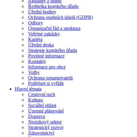
Aktuality z úřadu
Ředitelka krajského úřadu
Úřední hodiny
Ochrana osobních údajů (GDPR)
Odbory
Organizační řád a struktura
Veřejné zakázky
Kariéra
Úřední deska
Strategie krajského úřadu
Povinné informace
Kontakty
Informace pro obce
Volby
Ochrana oznamovatelů
Potřebuji si vyřídit
Hlavní témata
Cestovní ruch
Kultura
Sociální oblast
Územní plánování
Doprava
Neziskový sektor
Strategický rozvoj
Zdravotnictví