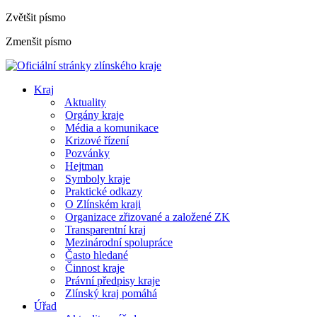
Zvětšit písmo
Zmenšit písmo
Kraj
Aktuality
Orgány kraje
Média a komunikace
Krizové řízení
Pozvánky
Hejtman
Symboly kraje
Praktické odkazy
O Zlínském kraji
Organizace zřizované a založené ZK
Transparentní kraj
Mezinárodní spolupráce
Často hledané
Činnost kraje
Právní předpisy kraje
Zlínský kraj pomáhá
Úřad