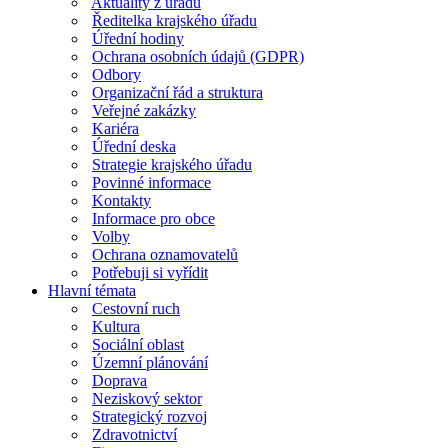
Aktuality z úřadu
Ředitelka krajského úřadu
Úřední hodiny
Ochrana osobních údajů (GDPR)
Odbory
Organizační řád a struktura
Veřejné zakázky
Kariéra
Úřední deska
Strategie krajského úřadu
Povinné informace
Kontakty
Informace pro obce
Volby
Ochrana oznamovatelů
Potřebuji si vyřídit
Hlavní témata
Cestovní ruch
Kultura
Sociální oblast
Územní plánování
Doprava
Neziskový sektor
Strategický rozvoj
Zdravotnictví