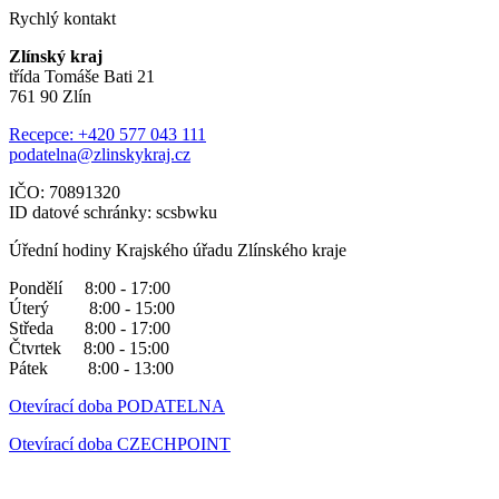
Rychlý kontakt
Zlínský kraj
třída Tomáše Bati 21
761 90 Zlín
Recepce: +420 577 043 111
podatelna@zlinskykraj.cz
IČO: 70891320
ID datové schránky: scsbwku
Úřední hodiny Krajského úřadu Zlínského kraje
Pondělí 8:00 - 17:00
Úterý 8:00 - 15:00
Středa 8:00 - 17:00
Čtvrtek 8:00 - 15:00
Pátek 8:00 - 13:00
Otevírací doba PODATELNA
Otevírací doba CZECHPOINT