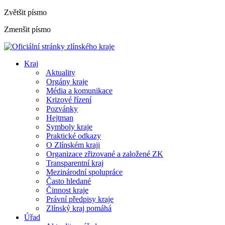
Zvětšit písmo
Zmenšit písmo
Kraj
Aktuality
Orgány kraje
Média a komunikace
Krizové řízení
Pozvánky
Hejtman
Symboly kraje
Praktické odkazy
O Zlínském kraji
Organizace zřizované a založené ZK
Transparentní kraj
Mezinárodní spolupráce
Často hledané
Činnost kraje
Právní předpisy kraje
Zlínský kraj pomáhá
Úřad