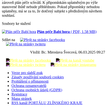
zároveň plán péče schválí. K připomínkám uplatněným po výše
stanovené lhůtě nebude přihlédnuto. Pokud připomínky nebudou
uplatněny, má se za to, že dotčený subjekt s předloženým návrhem
souhlasí.
Soubory ke stažení
Plán péče Babí hora
( PDF, 1.58 MB)
Sdílet na
Vložil: Bc. Miroslava Švecová, 06.03.2025 09:27
Verze pro slabší zrak
Zásady používání souborů cookies
Prohlášení o přístupnosti
Ochrana oznamovatelů
Ochrana osobních údajů (GDPR)
Registrace
Mapa stránek
RSS kanál PORTÁLU ZLÍNSKÉHO KRAJE