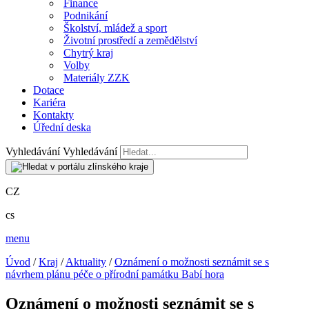
Finance
Podnikání
Školství, mládež a sport
Životní prostředí a zemědělství
Chytrý kraj
Volby
Materiály ZZK
Dotace
Kariéra
Kontakty
Úřední deska
Vyhledávání
Vyhledávání
CZ
cs
menu
Úvod
/
Kraj
/
Aktuality
/
Oznámení o možnosti seznámit se s
návrhem plánu péče o přírodní památku Babí hora
Oznámení o možnosti seznámit se s