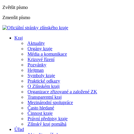
Zvětšit písmo
Zmenšit písmo
Kraj
Aktuality
Orgány kraje
Média a komunikace
Krizové řízení
Pozvánky
Hejtman
Symboly kraje
Praktické odkazy
O Zlínském kraji
Organizace zřizované a založené ZK
Transparentní kraj
Mezinárodní spolupráce
Často hledané
Činnost kraje
Právní předpisy kraje
Zlínský kraj pomáhá
Úřad