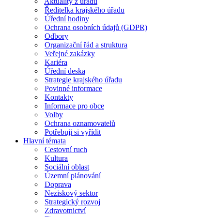
Aktuality z úřadu
Ředitelka krajského úřadu
Úřední hodiny
Ochrana osobních údajů (GDPR)
Odbory
Organizační řád a struktura
Veřejné zakázky
Kariéra
Úřední deska
Strategie krajského úřadu
Povinné informace
Kontakty
Informace pro obce
Volby
Ochrana oznamovatelů
Potřebuji si vyřídit
Hlavní témata
Cestovní ruch
Kultura
Sociální oblast
Územní plánování
Doprava
Neziskový sektor
Strategický rozvoj
Zdravotnictví