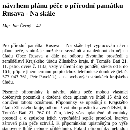
návrhem plánu péče o přírodní památku
Rusava - Na skále
Mgr. Jan Černý
42
Pro přírodní památku Rusava – Na skále byl vypracován návrh
plánu péče, s nímž je možné se seznámit a nahlédnout do něj na
úřadu Obce Rusava a dále na odboru životního prostředí a
zemědělství Krajského úřadu Zlínského kraje, tř. Tomáše Bati 21,
11. patro, dveře č. 1133, vždy v úřední dny pondělí, středa od 8 do
16 h, příp. v jiném termínu po předchozí telefonické domluvě (tel. č.
577 043 361, Petr Pavelčík), a na webových stránkách krajského
úřadu.
Písemné připomínky k návrhu plánu péče mohou vlastníci
dotčených pozemků a dotčené obce uplatnit ve lhůtě 15 dnů od
doručení tohoto oznámení. Připomínky se uplatňují u Krajského
úřadu Zlínského kraje, odboru životního prostředí a zemědělství, tř.
Tomáše Bati 21, 767 01 Zlín, který včas uplatněné připomínky
posoudí a o způsobu jejich vypořádání sepíše protokol, kterým
zároveň plán péče schválí. K připomínkám uplatněným po výše
stanovené lhůtě nebude přihlédnuto. Pokud připomínky nebudou