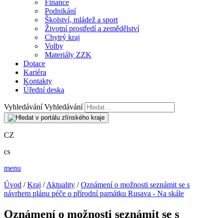
Finance
Podnikání
Školství, mládež a sport
Životní prostředí a zemědělství
Chytrý kraj
Volby
Materiály ZZK
Dotace
Kariéra
Kontakty
Úřední deska
Vyhledávání
Vyhledávání
CZ
cs
menu
Úvod
/
Kraj
/
Aktuality
/
Oznámení o možnosti seznámit se s
návrhem plánu péče o přírodní památku Rusava - Na skále
Oznámení o možnosti seznámit se s