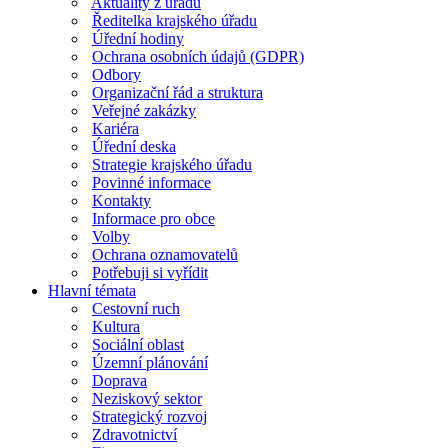
Aktuality z úřadu
Ředitelka krajského úřadu
Úřední hodiny
Ochrana osobních údajů (GDPR)
Odbory
Organizační řád a struktura
Veřejné zakázky
Kariéra
Úřední deska
Strategie krajského úřadu
Povinné informace
Kontakty
Informace pro obce
Volby
Ochrana oznamovatelů
Potřebuji si vyřídit
Hlavní témata
Cestovní ruch
Kultura
Sociální oblast
Územní plánování
Doprava
Neziskový sektor
Strategický rozvoj
Zdravotnictví