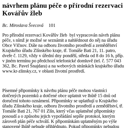
návrhem plánu péče o přírodní rezervaci
Kovářův žleb
Bc. Miroslava Švecová
101
Pro přírodní rezervaci Kovářův žleb byl vypracován návrh plánu
péče, s nímž je možné se seznámit a nahlédnout do něj na úřadu
Obce Vlčnov. Dále na odboru životního prostředí a zemědělství
Krajského úřadu Zlínského kraje, tř. Tomáše Bati 21, 11. patro,
dveře č. 1129, vždy v úřední dny pondělí, středa od 8 do 16 h, příp.
v jiném termínu po předchozí telefonické domluvě (tel. č. 577 043
362, Bc. Pavel Šnajdara) a na webových stránkách krajského úřadu
www.kr-zlinsky.cz, v oblasti životní prostředí.
Písemné připomínky k návrhu plánu péče mohou vlastníci
dotčených pozemků a dotčené obce uplatnit ve lhůtě 15 dnů od
doručení tohoto oznámení. Připomínky se uplatňují u Krajského
úřadu Zlínského kraje, odboru životního prostředí a zemědělství, tř.
Tomáše Bati 21, 767 01 Zlín, který včas uplatněné připomínky
posoudí a o způsobu jejich vypořádání sepíše protokol, kterým
zároveň plán péče schválí. K připomínkám uplatněným po výše
stanovené lhůtě nebude přihlédnuto. Pokud připomínky nebudou