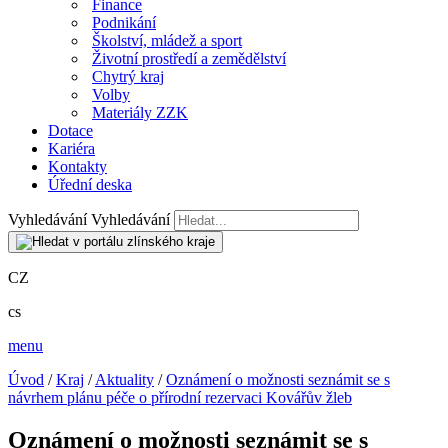
Finance
Podnikání
Školství, mládež a sport
Životní prostředí a zemědělství
Chytrý kraj
Volby
Materiály ZZK
Dotace
Kariéra
Kontakty
Úřední deska
Vyhledávání
Vyhledávání
CZ
cs
menu
Úvod
/
Kraj
/
Aktuality
/
Oznámení o možnosti seznámit se s
návrhem plánu péče o přírodní rezervaci Kovářův žleb
Oznámení o možnosti seznámit se s