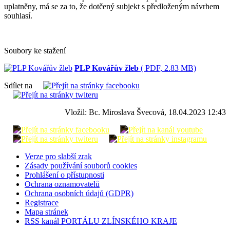
uplatněny, má se za to, že dotčený subjekt s předloženým návrhem
souhlasí.
Soubory ke stažení
PLP Kovářův žleb
( PDF, 2.83 MB)
Sdílet na
Vložil: Bc. Miroslava Švecová, 18.04.2023 12:43
Verze pro slabší zrak
Zásady používání souborů cookies
Prohlášení o přístupnosti
Ochrana oznamovatelů
Ochrana osobních údajů (GDPR)
Registrace
Mapa stránek
RSS kanál PORTÁLU ZLÍNSKÉHO KRAJE