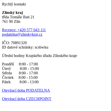
Rychlý kontakt
Zlínský kraj
třída Tomáše Bati 21
761 90 Zlín
Recepce: +420 577 043 111
podatelna@zlinskykraj.cz
IČO: 70891320
ID datové schránky: scsbwku
Úřední hodiny Krajského úřadu Zlínského kraje
Pondělí 8:00 - 17:00
Úterý 8:00 - 15:00
Středa 8:00 - 17:00
Čtvrtek 8:00 - 15:00
Pátek 8:00 - 13:00
Otevírací doba PODATELNA
Otevírací doba CZECHPOINT