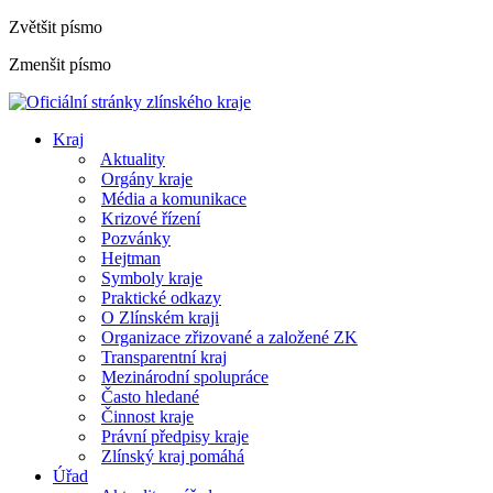
Zvětšit písmo
Zmenšit písmo
Kraj
Aktuality
Orgány kraje
Média a komunikace
Krizové řízení
Pozvánky
Hejtman
Symboly kraje
Praktické odkazy
O Zlínském kraji
Organizace zřizované a založené ZK
Transparentní kraj
Mezinárodní spolupráce
Často hledané
Činnost kraje
Právní předpisy kraje
Zlínský kraj pomáhá
Úřad