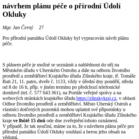
návrhem plánu péče o přírodní Údolí
Okluky
Mgr. Jan Černý
27
Pro přírodní
památku Údolí Okluky
byl vypracován návrh plánu
péče.
S
p
lánem péče je možné se seznámit a nahlédnout do něj na
Městském úřadu v Uherském Ostrohu
a dále na odboru životního
prostředí a zemědělství Krajského úřadu Zlínského kraje, tř. Tomáše
Bati 21, 11. patro, dveře č. 11
33
, vždy v úřední dny pondělí, středa
od 8 do 16 h, příp. v jiném termínu po předchozí telefonické
domluvě (tel. č. 577 043
361),
na
Portále veřejné správy a na
webových stránkách krajského úřadu
https://zlinskykraj.cz
, v oblasti
Odbor životního prostředí a zemědělství.
Město Uherský Ostroh
a
vlastníci dotčených pozemků mohou uplatnit své připomínky u
odboru životního prostředí a zemědělství Krajského úřadu Zlínského
kraje
ve lhůtě 15 dnů
ode dne zveřejnění
tohoto oznámení.
V případě, že tak neučiní, máme za to, že s návrhem plánu péče pro
přírodní památku
Údolí Okluky
souhlasí a berou jeho obsah na
vědomí.