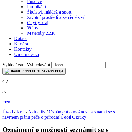
Finance
Podnikání
Školství, mládež a sport
Životní prostředí a zemědělství
Chytrý kraj
Volby
Materiály ZZK
Dotace
Kariéra
Kontakty
Úřední deska
Vyhledávání
Vyhledávání
CZ
cs
menu
Úvod
/
Kraj
/
Aktuality
/
Oznámení o možnosti seznámit se s
návrhem plánu péče o přírodní Údolí Okluky
Oznámení o možnosti seznámit se s