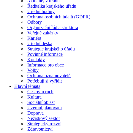
Aktuality z úřadu
Ředitelka krajského úřadu
Úřední hodiny
Ochrana osobních údajů (GDPR)
Odbory
Organizační řád a struktura
Veřejné zakázky
Kariéra
Úřední deska
Strategie krajského úřadu
Povinné informace
Kontakty
Informace pro obce
Volby
Ochrana oznamovatelů
Potřebuji si vyřídit
Hlavní témata
Cestovní ruch
Kultura
Sociální oblast
Územní plánování
Doprava
Neziskový sektor
Strategický rozvoj
Zdravotnictví