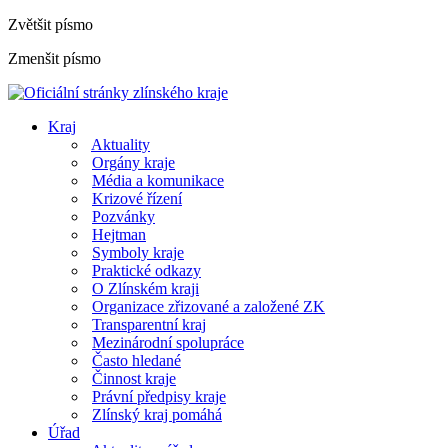
Zvětšit písmo
Zmenšit písmo
Kraj
Aktuality
Orgány kraje
Média a komunikace
Krizové řízení
Pozvánky
Hejtman
Symboly kraje
Praktické odkazy
O Zlínském kraji
Organizace zřizované a založené ZK
Transparentní kraj
Mezinárodní spolupráce
Často hledané
Činnost kraje
Právní předpisy kraje
Zlínský kraj pomáhá
Úřad