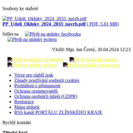
Soubory ke stažení
PP_Udoli_Okluky_2024_2033_navrh.pdf
( PDF, 5.61 MB)
Sdílet na
Vložil: Mgr. Jan Černý, 30.04.2024 12:23
Verze pro slabší zrak
Zásady používání souborů cookies
Prohlášení o přístupnosti
Ochrana oznamovatelů
Ochrana osobních údajů (GDPR)
Registrace
Mapa stránek
RSS kanál PORTÁLU ZLÍNSKÉHO KRAJE
Rychlý kontakt
Zlínský kraj