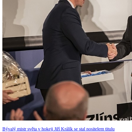
Bývalý mistr světa v hokeji Jiří Králík se stal nositelem titulu