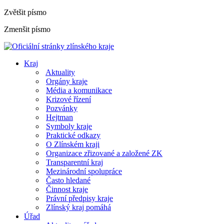
Zvětšit písmo
Zmenšit písmo
Kraj
Aktuality
Orgány kraje
Média a komunikace
Krizové řízení
Pozvánky
Hejtman
Symboly kraje
Praktické odkazy
O Zlínském kraji
Organizace zřizované a založené ZK
Transparentní kraj
Mezinárodní spolupráce
Často hledané
Činnost kraje
Právní předpisy kraje
Zlínský kraj pomáhá
Úřad