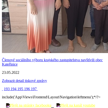
Členové sociálního výboru krajského zastupitelstva navštívili obec
Kateřinice
23.05.2022
Zobrazit detail tiskové zprávy
193
194
195
196
197
include('App\Views\Frontend\Layout\Navigation\leftmenu');*/?>