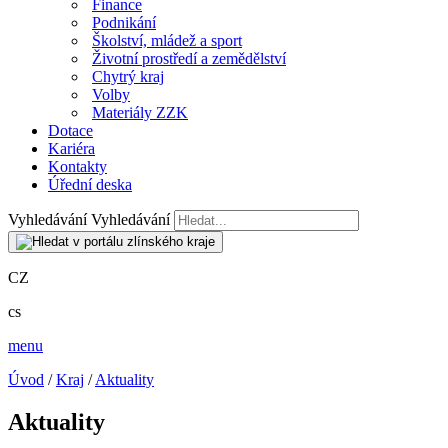
Finance
Podnikání
Školství, mládež a sport
Životní prostředí a zemědělství
Chytrý kraj
Volby
Materiály ZZK
Dotace
Kariéra
Kontakty
Úřední deska
Vyhledávání
Vyhledávání
CZ
cs
menu
Úvod
/
Kraj
/
Aktuality
Aktuality