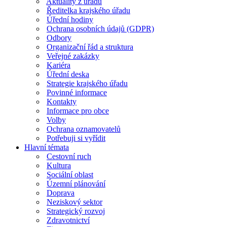
Aktuality z úřadu
Ředitelka krajského úřadu
Úřední hodiny
Ochrana osobních údajů (GDPR)
Odbory
Organizační řád a struktura
Veřejné zakázky
Kariéra
Úřední deska
Strategie krajského úřadu
Povinné informace
Kontakty
Informace pro obce
Volby
Ochrana oznamovatelů
Potřebuji si vyřídit
Hlavní témata
Cestovní ruch
Kultura
Sociální oblast
Územní plánování
Doprava
Neziskový sektor
Strategický rozvoj
Zdravotnictví