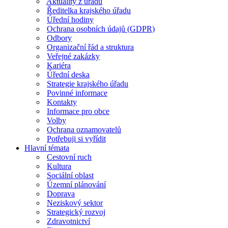
Aktuality z úřadu
Ředitelka krajského úřadu
Úřední hodiny
Ochrana osobních údajů (GDPR)
Odbory
Organizační řád a struktura
Veřejné zakázky
Kariéra
Úřední deska
Strategie krajského úřadu
Povinné informace
Kontakty
Informace pro obce
Volby
Ochrana oznamovatelů
Potřebuji si vyřídit
Hlavní témata
Cestovní ruch
Kultura
Sociální oblast
Územní plánování
Doprava
Neziskový sektor
Strategický rozvoj
Zdravotnictví