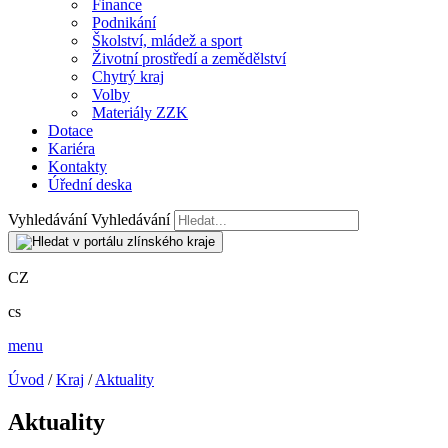
Finance
Podnikání
Školství, mládež a sport
Životní prostředí a zemědělství
Chytrý kraj
Volby
Materiály ZZK
Dotace
Kariéra
Kontakty
Úřední deska
Vyhledávání
Vyhledávání
CZ
cs
menu
Úvod
/
Kraj
/
Aktuality
Aktuality