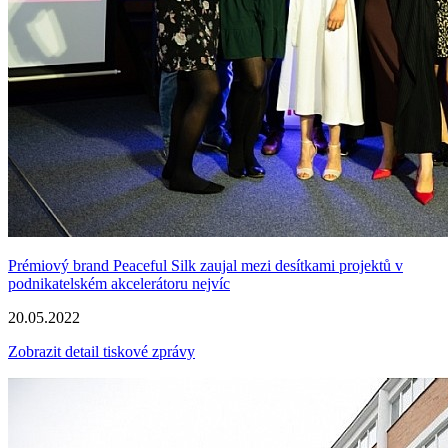
Prémiový brand Peaceful Silk zaujal mezi desítkami projektů v
podnikatelském akcelerátoru nejvíc
20.05.2022
Zobrazit detail tiskové zprávy