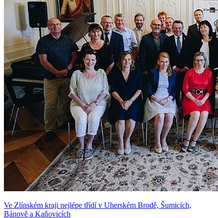
Ve Zlínském kraji nejlépe třídí v Uherském Brodě, Šumicích,
Bánově a Kaňovicích