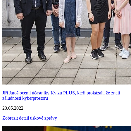
Jiří Jaroš ocenil účastníky Kvízu PLUS, kteří prokázali, že znají
záludnosti kyberprostoru
20.05.2022
Zobrazit detail tiskové zprávy