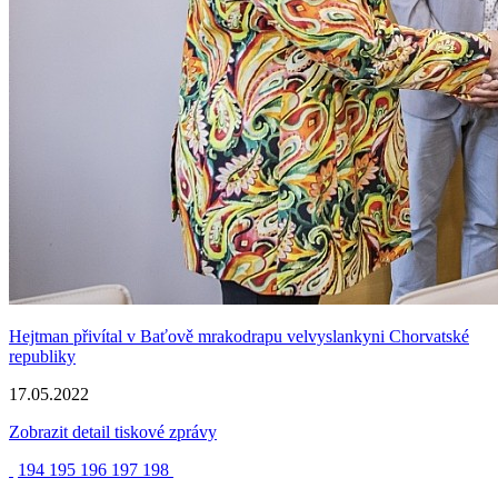
Hejtman přivítal v Baťově mrakodrapu velvyslankyni Chorvatské
republiky
17.05.2022
Zobrazit detail tiskové zprávy
194
195
196
197
198