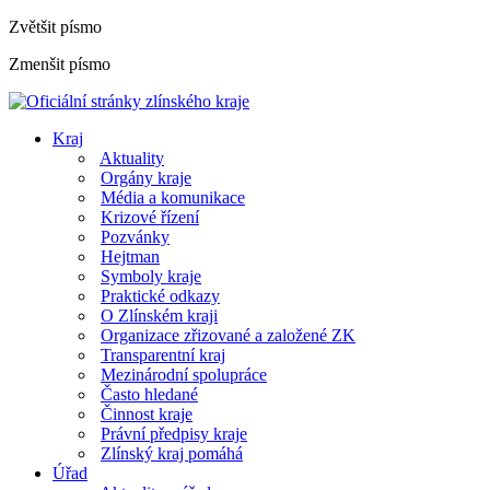
Zvětšit písmo
Zmenšit písmo
Kraj
Aktuality
Orgány kraje
Média a komunikace
Krizové řízení
Pozvánky
Hejtman
Symboly kraje
Praktické odkazy
O Zlínském kraji
Organizace zřizované a založené ZK
Transparentní kraj
Mezinárodní spolupráce
Často hledané
Činnost kraje
Právní předpisy kraje
Zlínský kraj pomáhá
Úřad