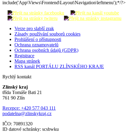
include('App\Views\Frontend\Layout\Navigation\leftmenu');*/?>
Verze pro slabší zrak
Zásady používání souborů cookies
Prohlášení o přístupnosti
Ochrana oznamovatelů
Ochrana osobních údajů (GDPR)
Registrace
Mapa stránek
RSS kanál PORTÁLU ZLÍNSKÉHO KRAJE
Rychlý kontakt
Zlínský kraj
třída Tomáše Bati 21
761 90 Zlín
Recepce: +420 577 043 111
podatelna@zlinskykraj.cz
IČO: 70891320
ID datové schránky: scsbwku