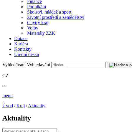
Finance
Podnikání
Školství, mládež a sport
Životní prostředí a zemědělství
Chytrý kraj
Volby
Materiály ZZK
Dotace
Kariéra
Kontakty
Úřední deska
Vyhledávání
Vyhledávání
CZ
cs
menu
Úvod
/
Kraj
/
Aktuality
Aktuality