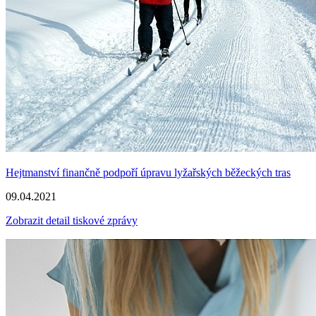
Hejtmanství finančně podpoří úpravu lyžařských běžeckých tras
09.04.2021
Zobrazit detail tiskové zprávy