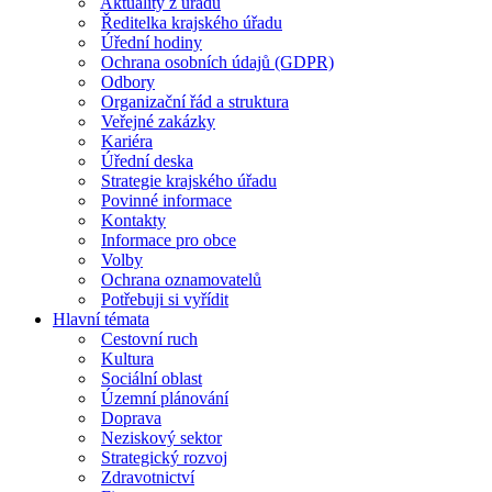
Aktuality z úřadu
Ředitelka krajského úřadu
Úřední hodiny
Ochrana osobních údajů (GDPR)
Odbory
Organizační řád a struktura
Veřejné zakázky
Kariéra
Úřední deska
Strategie krajského úřadu
Povinné informace
Kontakty
Informace pro obce
Volby
Ochrana oznamovatelů
Potřebuji si vyřídit
Hlavní témata
Cestovní ruch
Kultura
Sociální oblast
Územní plánování
Doprava
Neziskový sektor
Strategický rozvoj
Zdravotnictví