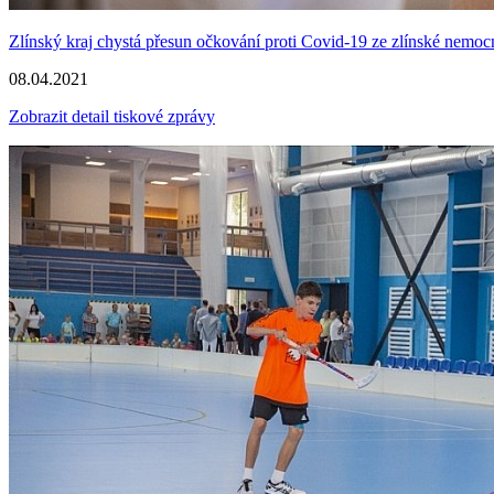
Zlínský kraj chystá přesun očkování proti Covid-19 ze zlínské nemo
08.04.2021
Zobrazit detail tiskové zprávy