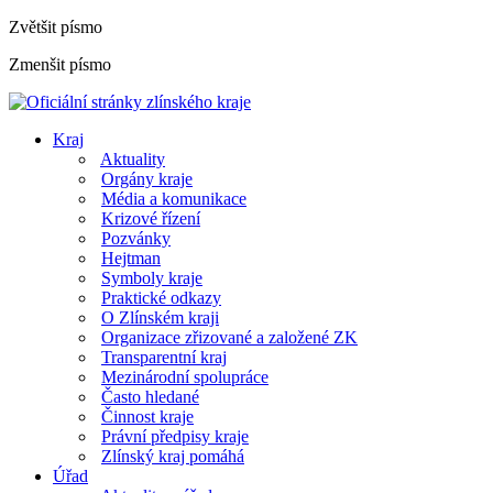
Zvětšit písmo
Zmenšit písmo
Kraj
Aktuality
Orgány kraje
Média a komunikace
Krizové řízení
Pozvánky
Hejtman
Symboly kraje
Praktické odkazy
O Zlínském kraji
Organizace zřizované a založené ZK
Transparentní kraj
Mezinárodní spolupráce
Často hledané
Činnost kraje
Právní předpisy kraje
Zlínský kraj pomáhá
Úřad