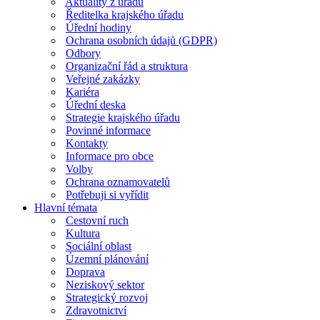
Aktuality z úřadu
Ředitelka krajského úřadu
Úřední hodiny
Ochrana osobních údajů (GDPR)
Odbory
Organizační řád a struktura
Veřejné zakázky
Kariéra
Úřední deska
Strategie krajského úřadu
Povinné informace
Kontakty
Informace pro obce
Volby
Ochrana oznamovatelů
Potřebuji si vyřídit
Hlavní témata
Cestovní ruch
Kultura
Sociální oblast
Územní plánování
Doprava
Neziskový sektor
Strategický rozvoj
Zdravotnictví