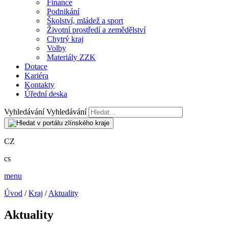
Finance
Podnikání
Školství, mládež a sport
Životní prostředí a zemědělství
Chytrý kraj
Volby
Materiály ZZK
Dotace
Kariéra
Kontakty
Úřední deska
Vyhledávání
Vyhledávání
CZ
cs
menu
Úvod
/
Kraj
/
Aktuality
Aktuality