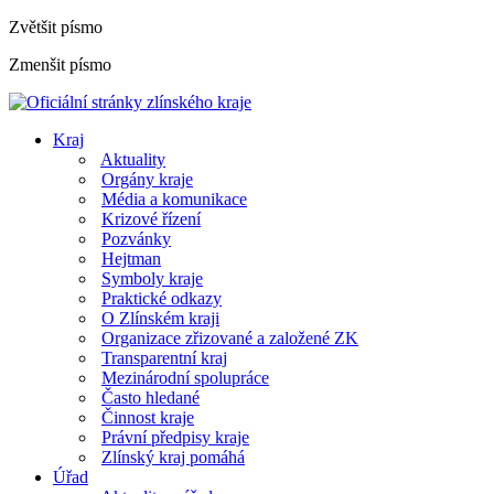
Zvětšit písmo
Zmenšit písmo
Kraj
Aktuality
Orgány kraje
Média a komunikace
Krizové řízení
Pozvánky
Hejtman
Symboly kraje
Praktické odkazy
O Zlínském kraji
Organizace zřizované a založené ZK
Transparentní kraj
Mezinárodní spolupráce
Často hledané
Činnost kraje
Právní předpisy kraje
Zlínský kraj pomáhá
Úřad