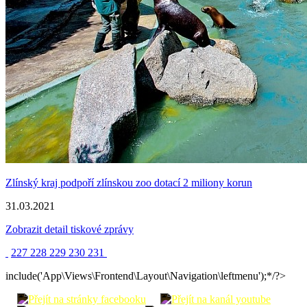
Zlínský kraj podpoří zlínskou zoo dotací 2 miliony korun
31.03.2021
Zobrazit detail tiskové zprávy
227
228
229
230
231
include('App\Views\Frontend\Layout\Navigation\leftmenu');*/?>