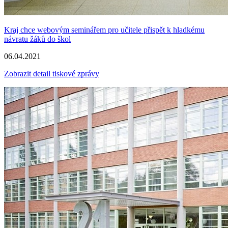
Kraj chce webovým seminářem pro učitele přispět k hladkému
návratu žáků do škol
06.04.2021
Zobrazit detail tiskové zprávy