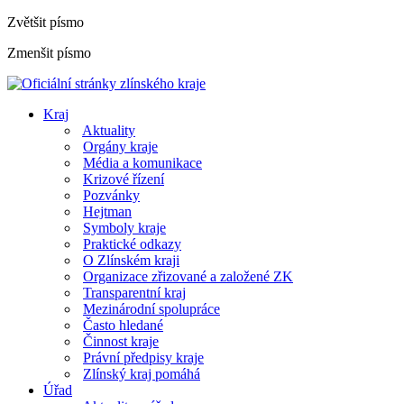
Zvětšit písmo
Zmenšit písmo
Kraj
Aktuality
Orgány kraje
Média a komunikace
Krizové řízení
Pozvánky
Hejtman
Symboly kraje
Praktické odkazy
O Zlínském kraji
Organizace zřizované a založené ZK
Transparentní kraj
Mezinárodní spolupráce
Často hledané
Činnost kraje
Právní předpisy kraje
Zlínský kraj pomáhá
Úřad