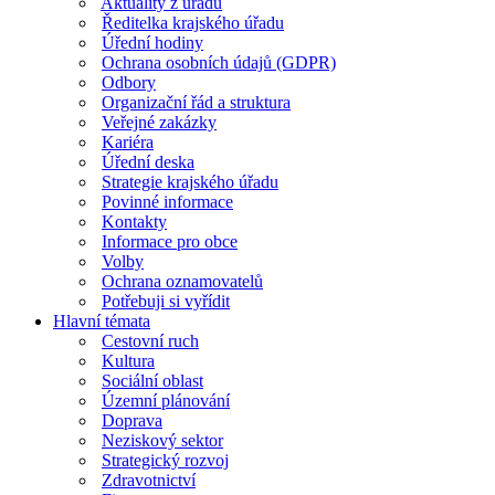
Aktuality z úřadu
Ředitelka krajského úřadu
Úřední hodiny
Ochrana osobních údajů (GDPR)
Odbory
Organizační řád a struktura
Veřejné zakázky
Kariéra
Úřední deska
Strategie krajského úřadu
Povinné informace
Kontakty
Informace pro obce
Volby
Ochrana oznamovatelů
Potřebuji si vyřídit
Hlavní témata
Cestovní ruch
Kultura
Sociální oblast
Územní plánování
Doprava
Neziskový sektor
Strategický rozvoj
Zdravotnictví