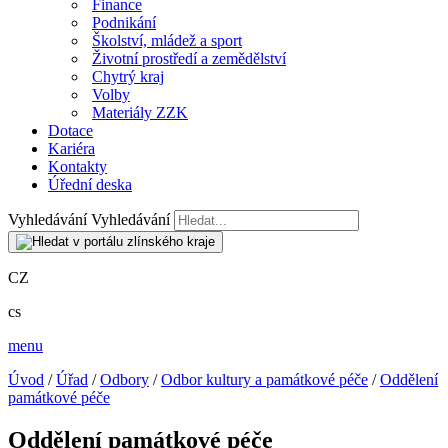
Finance
Podnikání
Školství, mládež a sport
Životní prostředí a zemědělství
Chytrý kraj
Volby
Materiály ZZK
Dotace
Kariéra
Kontakty
Úřední deska
Vyhledávání
Vyhledávání
CZ
cs
menu
Úvod
/
Úřad
/
Odbory
/
Odbor kultury a památkové péče
/
Oddělení
památkové péče
Oddělení památkové péče