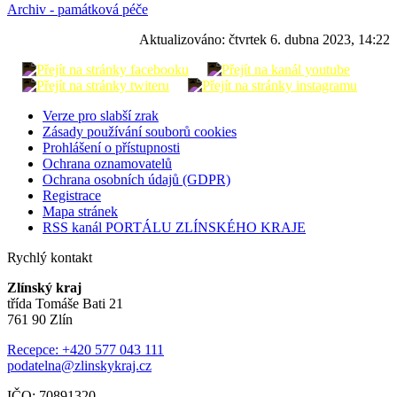
Archiv - památková péče
Aktualizováno:
čtvrtek 6. dubna 2023, 14:22
Verze pro slabší zrak
Zásady používání souborů cookies
Prohlášení o přístupnosti
Ochrana oznamovatelů
Ochrana osobních údajů (GDPR)
Registrace
Mapa stránek
RSS kanál PORTÁLU ZLÍNSKÉHO KRAJE
Rychlý kontakt
Zlínský kraj
třída Tomáše Bati 21
761 90 Zlín
Recepce: +420 577 043 111
podatelna@zlinskykraj.cz
IČO: 70891320