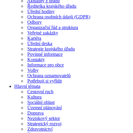
Aktuality z úřadu
Ředitelka krajského úřadu
Úřední hodiny
Ochrana osobních údajů (GDPR)
Odbory
Organizační řád a struktura
Veřejné zakázky
Kariéra
Úřední deska
Strategie krajského úřadu
Povinné informace
Kontakty
Informace pro obce
Volby
Ochrana oznamovatelů
Potřebuji si vyřídit
Hlavní témata
Cestovní ruch
Kultura
Sociální oblast
Územní plánování
Doprava
Neziskový sektor
Strategický rozvoj
Zdravotnictví