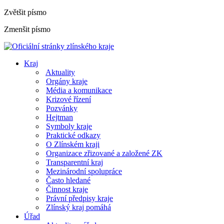
Zvětšit písmo
Zmenšit písmo
Kraj
Aktuality
Orgány kraje
Média a komunikace
Krizové řízení
Pozvánky
Hejtman
Symboly kraje
Praktické odkazy
O Zlínském kraji
Organizace zřizované a založené ZK
Transparentní kraj
Mezinárodní spolupráce
Často hledané
Činnost kraje
Právní předpisy kraje
Zlínský kraj pomáhá
Úřad