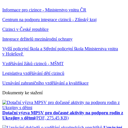
Informace pro cizince - Ministerstvo vnitra ČR
Centrum na podporu integrace cizinců - Zlínský kraj
Cizinci v České republice
Integrace držitelů mezinárodní ochrany
Vyšší policejní škola a Střední policejní škola Ministerstva vnitra
v Holešově
Vzdělávání žáků cizinců - MŠMT
Legislativa vzdělávání dětí cizinců
Uznávání zahraničního vzdělávání a kvalifikace
Dokumenty ke stažení
Dotační výzva MPSV pro dočasné aktivity na podporu rodin z
Ukrajiny s dětmi
(PDF, 275.45 KB)
Uznávání