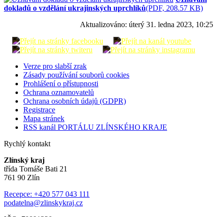
dokladů o vzdělání ukrajinských uprchlíků
(PDF, 208.57 KB)
Aktualizováno:
úterý 31. ledna 2023, 10:25
Verze pro slabší zrak
Zásady používání souborů cookies
Prohlášení o přístupnosti
Ochrana oznamovatelů
Ochrana osobních údajů (GDPR)
Registrace
Mapa stránek
RSS kanál PORTÁLU ZLÍNSKÉHO KRAJE
Rychlý kontakt
Zlínský kraj
třída Tomáše Bati 21
761 90 Zlín
Recepce: +420 577 043 111
podatelna@zlinskykraj.cz