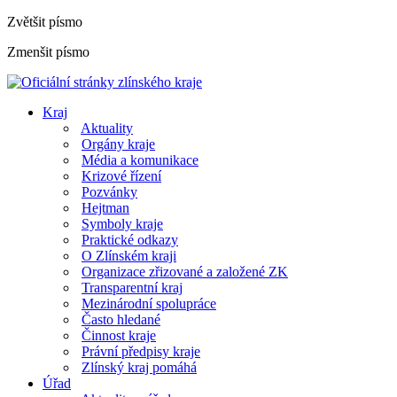
Zvětšit písmo
Zmenšit písmo
Kraj
Aktuality
Orgány kraje
Média a komunikace
Krizové řízení
Pozvánky
Hejtman
Symboly kraje
Praktické odkazy
O Zlínském kraji
Organizace zřizované a založené ZK
Transparentní kraj
Mezinárodní spolupráce
Často hledané
Činnost kraje
Právní předpisy kraje
Zlínský kraj pomáhá
Úřad