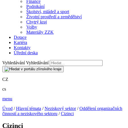
Finance
Podnikání
Školství, mládež a sport
Životní prostředí a zemědělství
Chytrý kraj
Volby
Materiály ZZK
Dotace
Kariéra
Kontakty
Úřední deska
Vyhledávání
Vyhledávání
CZ
cs
menu
Úvod
/
Hlavní témata
/
Neziskový sektor
/
Oddělení organizačních
činností a neziskového sektoru
/
Cizinci
Cizinci