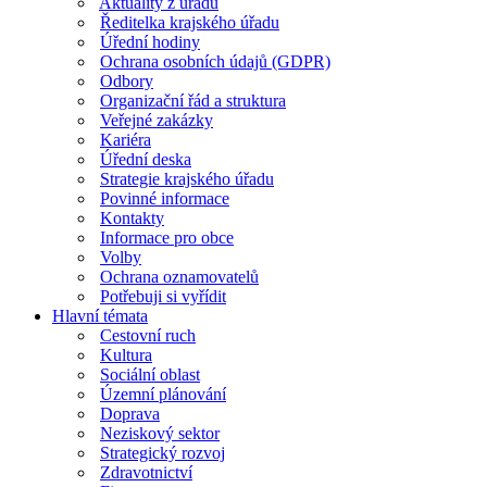
Aktuality z úřadu
Ředitelka krajského úřadu
Úřední hodiny
Ochrana osobních údajů (GDPR)
Odbory
Organizační řád a struktura
Veřejné zakázky
Kariéra
Úřední deska
Strategie krajského úřadu
Povinné informace
Kontakty
Informace pro obce
Volby
Ochrana oznamovatelů
Potřebuji si vyřídit
Hlavní témata
Cestovní ruch
Kultura
Sociální oblast
Územní plánování
Doprava
Neziskový sektor
Strategický rozvoj
Zdravotnictví