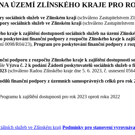
NA ÚZEMÍ ZLÍNSKÉHO KRAJE PRO RO
y sociálních služeb ve Zlínském kraji
(schváleno Zastupitelstvem Zl
ory sociálních služeb ve Zlínském kraji
(schváleno Zastupitelstvem
o kraje k zajištění dostupnosti sociálních služeb na území Zlínsk
 poskytování finanční podpory z rozpočtu Zlínského kraje k zajišt
ení 0098/R04/23),
Program pro poskytování finanční podpory z rozpoč
nční podporu z rozpočtu Zlínského kraje k zajištění dostupnosti s
dále
Výzva č. 2 k podání Žádostí poskytovatelů sociálních služeb o 
2023
(schváleno Radou Zlínského kraje dne 5. 6. 2023, č. usnesení 056
odílů finanční podpory z územních samosprávných celků pro rok 
Programu k zajištění dostupnosti pro rok 2023 oproti roku 2022
Podmínky pro stanovení vyrovnávací