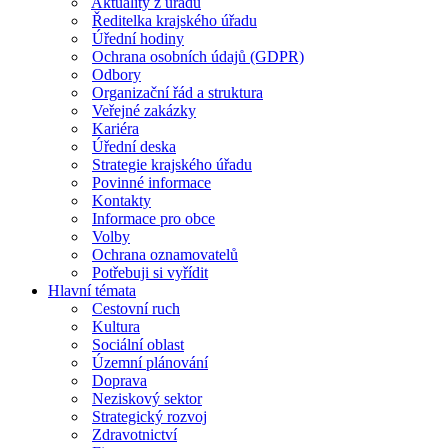
Aktuality z úřadu
Ředitelka krajského úřadu
Úřední hodiny
Ochrana osobních údajů (GDPR)
Odbory
Organizační řád a struktura
Veřejné zakázky
Kariéra
Úřední deska
Strategie krajského úřadu
Povinné informace
Kontakty
Informace pro obce
Volby
Ochrana oznamovatelů
Potřebuji si vyřídit
Hlavní témata
Cestovní ruch
Kultura
Sociální oblast
Územní plánování
Doprava
Neziskový sektor
Strategický rozvoj
Zdravotnictví