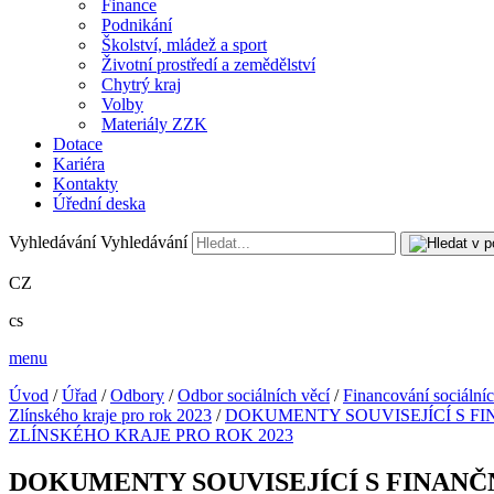
Finance
Podnikání
Školství, mládež a sport
Životní prostředí a zemědělství
Chytrý kraj
Volby
Materiály ZZK
Dotace
Kariéra
Kontakty
Úřední deska
Vyhledávání
Vyhledávání
CZ
cs
menu
Úvod
/
Úřad
/
Odbory
/
Odbor sociálních věcí
/
Financování sociálníc
Zlínského kraje pro rok 2023
/
DOKUMENTY SOUVISEJÍCÍ S FI
ZLÍNSKÉHO KRAJE PRO ROK 2023
DOKUMENTY SOUVISEJÍCÍ S FINANČ