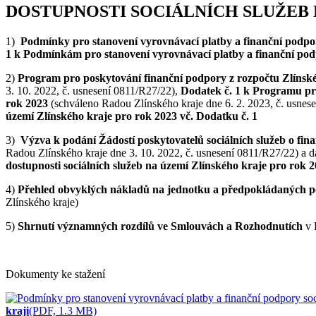
DOSTUPNOSTI SOCIÁLNÍCH SLUŽEB 
1)
Podmínky pro stanovení vyrovnávací platby a finanční podpor
1 k Podmínkám pro stanovení vyrovnávací platby a finanční podp
2)
Program pro poskytování finanční podpory z rozpočtu Zlínskéh
3. 10. 2022, č. usnesení 0811/R27/22),
Dodatek č. 1 k Programu pro
rok 2023
(schváleno Radou Zlínského kraje dne 6. 2. 2023, č. usnes
území Zlínského kraje pro rok 2023 vč. Dodatku č. 1
3)
Výzva k podání Žádostí poskytovatelů sociálních služeb o fina
Radou Zlínského kraje dne 3. 10. 2022, č. usnesení 0811/R27/22) a 
dostupnosti sociálních služeb na území Zlínského kraje pro rok 
4)
Přehled obvyklých nákladů na jednotku a předpokládaných p
Zlínského kraje)
5)
Shrnutí významných rozdílů ve Smlouvách a Rozhodnutích
v 
Dokumenty ke stažení
kraji
(PDF, 1.3 MB)