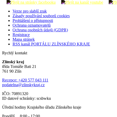
Verze pro slabší zrak
Zásady používání souborů cookies
Prohlášení o přístupnosti
Ochrana oznamovatelů
Ochrana osobních údajů (GDPR)
Registrace
Mapa stránek
RSS kanál PORTÁLU ZLÍNSKÉHO KRAJE
Rychlý kontakt
Zlínský kraj
třída Tomáše Bati 21
761 90 Zlín
Recepce: +420 577 043 111
podatelna@zlinskykraj.cz
IČO: 70891320
ID datové schránky: scsbwku
Úřední hodiny Krajského úřadu Zlínského kraje
Pondělí 8:00 - 17:00