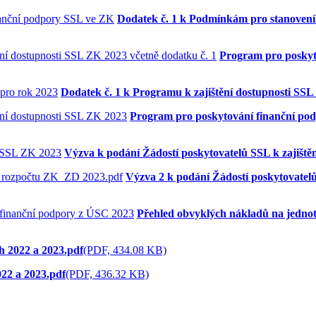
Dodatek č. 1 k Podmínkám pro stanovení
Program pro poskyto
Dodatek č. 1 k Programu k zajištění dostupnosti SS
Program pro poskytování finanční pod
Výzva k podání Žádostí poskytovatelů SSL k zajiště
Výzva 2 k podání Žádostí poskytovatel
Přehled obvyklých nákladů na jedno
h 2022 a 2023.pdf
(PDF, 434.08 KB)
22 a 2023.pdf
(PDF, 436.32 KB)