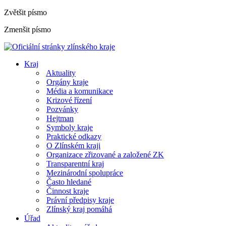
Zvětšit písmo
Zmenšit písmo
Kraj
Aktuality
Orgány kraje
Média a komunikace
Krizové řízení
Pozvánky
Hejtman
Symboly kraje
Praktické odkazy
O Zlínském kraji
Organizace zřizované a založené ZK
Transparentní kraj
Mezinárodní spolupráce
Často hledané
Činnost kraje
Právní předpisy kraje
Zlínský kraj pomáhá
Úřad