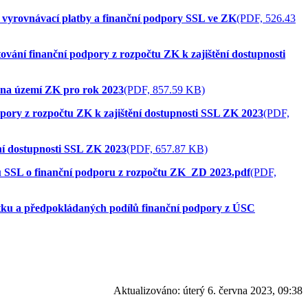
 vyrovnávací platby a finanční podpory SSL ve ZK
(PDF, 526.43
vání finanční podpory z rozpočtu ZK k zajištění dostupnosti
L na území ZK pro rok 2023
(PDF, 857.59 KB)
pory z rozpočtu ZK k zajištění dostupnosti SSL ZK 2023
(PDF,
ní dostupnosti SSL ZK 2023
(PDF, 657.87 KB)
ů SSL o finanční podporu z rozpočtu ZK_ZD 2023.pdf
(PDF,
tku a předpokládaných podílů finanční podpory z ÚSC
Aktualizováno:
úterý 6. června 2023, 09:38