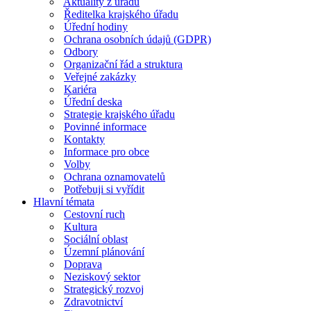
Aktuality z úřadu
Ředitelka krajského úřadu
Úřední hodiny
Ochrana osobních údajů (GDPR)
Odbory
Organizační řád a struktura
Veřejné zakázky
Kariéra
Úřední deska
Strategie krajského úřadu
Povinné informace
Kontakty
Informace pro obce
Volby
Ochrana oznamovatelů
Potřebuji si vyřídit
Hlavní témata
Cestovní ruch
Kultura
Sociální oblast
Územní plánování
Doprava
Neziskový sektor
Strategický rozvoj
Zdravotnictví