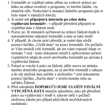
Formuláře se vyplňují online přímo na webové stránce po
kliku na odkaz uvedený u programu, ve kterém žádáte, viz
rámeček níže. Nedochází k instalaci žádného programu (jak to
bylo nutné v minulých letech).
Je nutné mít
připojení k internetu po celou dobu
vyplňování formuláře
- v případě přerušení připojení se
vyplněná data v žádosti ztratí.
Pozor, po 30 minutách nečinnosti na stránce žádosti dojde k
automatickému odpojení formuláře a data se také ztratí!
V případě, že chcete práci přerušit, je nutné data uložit
pomocí tlačítka „
Uložit data
“ na konci formuláře. Do počítače
se Vám neuloží celý formulář, ale jen vámi vepsané údaje ve
formátu *.xml - tento dokument slouží k opětovnému načtení
vyplněných údajů do nově otevřeného formuláře po návratu k
vyplňování žádosti.
Pokud se vracíte k práci na žádosti, jděte znovu na stránku
daného dotačního programu, na ní otevřete formulář z odkazu
a do něj uložená data načtěte z uloženého *.xml dokumentu
pomocí tlačítka „
Načíst data
“ v levém horním rohu na
začátku Žádosti.
Před odesláním
DOPORUČUJEME ULOŽIT FINÁLNÍ
VYPLNĚNÁ DATA
stejným způsobem, jako při přerušení
práce na vyplňování v bodě 4. (abyste měli v počítači
uloženou zálohu pro případ jakýchkoli neočekávaných
problémů).