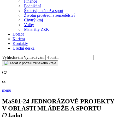
Finance
Podnikání
Školství, mládež a sport
Životní prostředí a zemědělství
Chytrý kraj
Volby
Materiály ZZK
Dotace
Kariéra
Kontakty
Úřední deska
Vyhledávání
Vyhledávání
CZ
cs
menu
MaS01-24 JEDNORÁZOVÉ PROJEKTY
V OBLASTI MLÁDEŽE A SPORTU
(2.kolo)