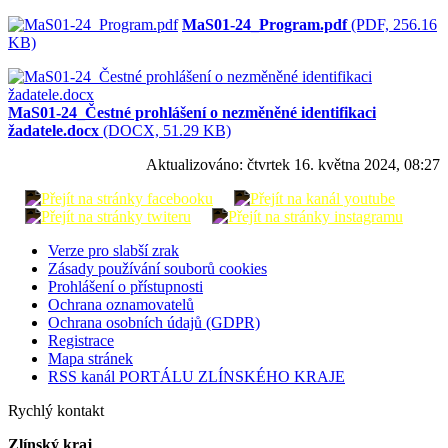
MaS01-24_Program.pdf
(PDF, 256.16
KB)
MaS01-24_Čestné prohlášení o nezměněné identifikaci
žadatele.docx
(DOCX, 51.29 KB)
Aktualizováno:
čtvrtek 16. května 2024, 08:27
Verze pro slabší zrak
Zásady používání souborů cookies
Prohlášení o přístupnosti
Ochrana oznamovatelů
Ochrana osobních údajů (GDPR)
Registrace
Mapa stránek
RSS kanál PORTÁLU ZLÍNSKÉHO KRAJE
Rychlý kontakt
Zlínský kraj