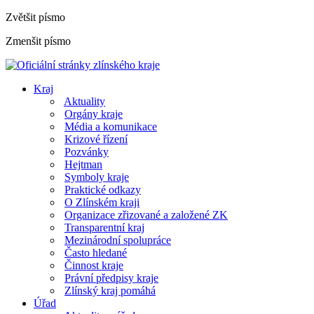
Zvětšit písmo
Zmenšit písmo
Kraj
Aktuality
Orgány kraje
Média a komunikace
Krizové řízení
Pozvánky
Hejtman
Symboly kraje
Praktické odkazy
O Zlínském kraji
Organizace zřizované a založené ZK
Transparentní kraj
Mezinárodní spolupráce
Často hledané
Činnost kraje
Právní předpisy kraje
Zlínský kraj pomáhá
Úřad