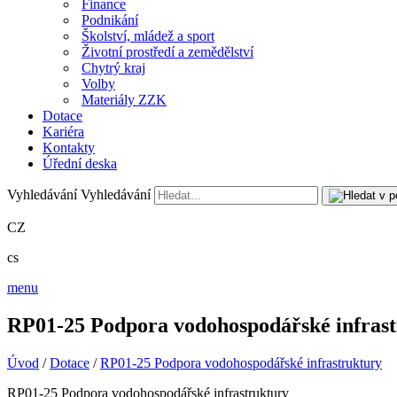
Finance
Podnikání
Školství, mládež a sport
Životní prostředí a zemědělství
Chytrý kraj
Volby
Materiály ZZK
Dotace
Kariéra
Kontakty
Úřední deska
Vyhledávání
Vyhledávání
CZ
cs
menu
RP01-25 Podpora vodohospodářské infras
Úvod
/
Dotace
/
RP01-25 Podpora vodohospodářské infrastruktury
RP01-25 Podpora vodohospodářské infrastruktury