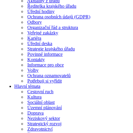
Aktuality z úřadu
Ředitelka krajského úřadu
Úřední hodiny
Ochrana osobních údajů (GDPR)
Odbory
Organizační řád a struktura
Veřejné zakázky
Kariéra
Úřední deska
Strategie krajského úřadu
Povinné informace
Kontakty
Informace pro obce
Volby
Ochrana oznamovatelů
Potřebuji si vyřídit
Hlavní témata
Cestovní ruch
Kultura
Sociální oblast
Územní plánování
Doprava
Neziskový sektor
Strategický rozvoj
Zdravotnictví