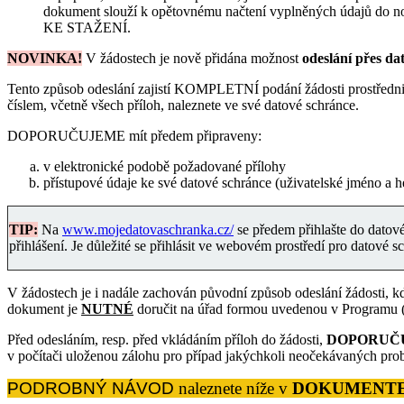
dokument slouží k opětovnému načtení vyplněných údajů d
KE STAŽENÍ.
NOVINKA!
V žádostech je nově přidána možnost
odeslání přes d
Tento způsob odeslání zajistí KOMPLETNÍ podání žádosti prostřednic
číslem, včetně všech příloh, naleznete ve své datové schránce.
DOPORUČUJEME mít předem připraveny:
v elektronické podobě požadované přílohy
přístupové údaje ke své datové schránce (uživatelské jméno a h
TIP:
Na
www.mojedatovaschranka.cz/
se předem přihlašte do datové 
přihlášení. Je důležité se přihlásit ve webovém prostředí pro datové s
V žádostech je i nadále zachován původní způsob odeslání žádosti, kd
dokument je
NUTNÉ
doručit na úřad formou uvedenou v Programu (v
Před odesláním, resp. před vkládáním příloh do žádosti,
D
OPORUČ
v počítači uloženou zálohu pro případ jakýchkoli neočekávaných pro
PODROBNÝ NÁVOD
naleznete níže v
DOKUMENTE