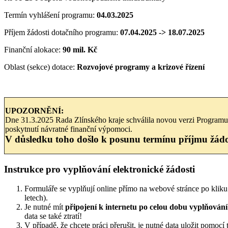
Termín vyhlášení programu:
04.03.2025
Příjem žádosti dotačního programu:
07.04.2025 -> 18.07.2025
Finanční alokace:
90 mil. Kč
Oblast (sekce) dotace:
Rozvojové programy a krizové řízení
UPOZORNĚNÍ:
Dne 31.3.2025 Rada Zlínského kraje schválila novou verzi Programu 
poskytnutí návratné finanční výpomoci.
V důsledku toho došlo k posunu termínu příjmu žád
Instrukce pro vyplňování elektronické žádosti
Formuláře se vyplňují online přímo na webové stránce po kliku
letech).
Je nutné mít
připojení k internetu po celou dobu vyplňován
data se také ztratí!
V případě, že chcete práci přerušit, je nutné data uložit pomocí t