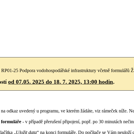
RP01-25 Podpora vodohospodářské infrastruktury včetně formulářů Žádo
ostí
od 07.05. 2025 do 18. 7. 2025, 13:00 hodin
.
 na odkaz uvedený u programu, ve kterém žádáte, viz rámeček níže. Ne
í formuláře
- v případě přerušení připojení, popř. po 30 minutách neči
lačítka „
Uložit data
“ na konci formuláře. Do počítače se Vám neuloží c