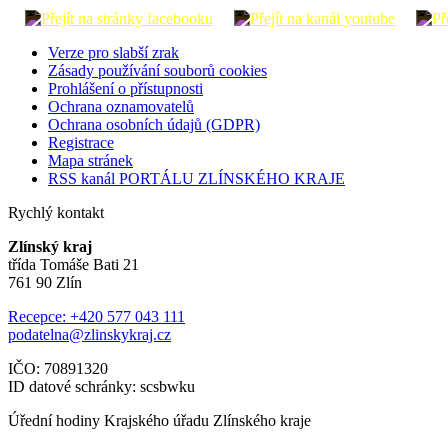
Verze pro slabší zrak
Zásady používání souborů cookies
Prohlášení o přístupnosti
Ochrana oznamovatelů
Ochrana osobních údajů (GDPR)
Registrace
Mapa stránek
RSS kanál PORTÁLU ZLÍNSKÉHO KRAJE
Rychlý kontakt
Zlínský kraj
třída Tomáše Bati 21
761 90 Zlín
Recepce: +420 577 043 111
podatelna@zlinskykraj.cz
IČO: 70891320
ID datové schránky: scsbwku
Úřední hodiny Krajského úřadu Zlínského kraje