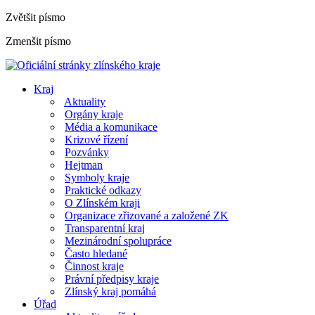
Zvětšit písmo
Zmenšit písmo
Kraj
Aktuality
Orgány kraje
Média a komunikace
Krizové řízení
Pozvánky
Hejtman
Symboly kraje
Praktické odkazy
O Zlínském kraji
Organizace zřizované a založené ZK
Transparentní kraj
Mezinárodní spolupráce
Často hledané
Činnost kraje
Právní předpisy kraje
Zlínský kraj pomáhá
Úřad