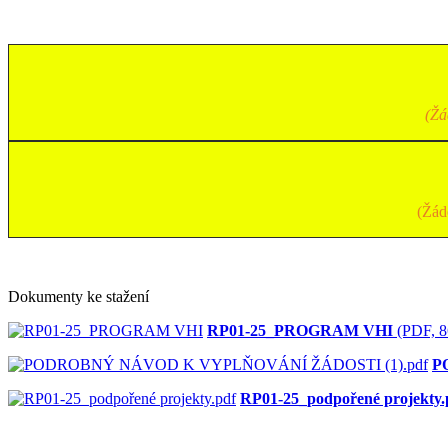
(Žá
(Žád
Dokumenty ke stažení
RP01-25_PROGRAM VHI
(PDF, 8
P
RP01-25_podpořené projekty.