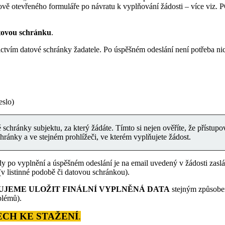
o nově otevřeného formuláře po návratu k vyplňování žádosti – v
atovou schránku
.
tvím datové schránky žadatele. Po úspěšném odeslání není potřeba nic
eslo)
schránky subjektu, za který žádáte. Tímto si nejen ověříte, že přístupov
chránky a ve stejném prohlížeči, ve kterém vyplňujete žádost.
y po vyplnění a úspěšném odeslání je na email uvedený v žádosti zaslá
 listinné podobě či datovou schránkou).
UJ
EME ULOŽIT FINÁLNÍ VYPLNĚNÁ D
ATA
stejným způsobem
blémů).
CH KE STAŽENÍ
.