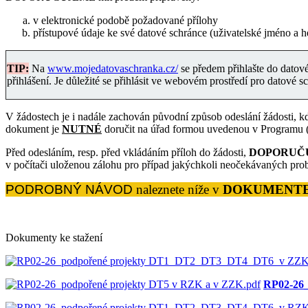
v elektronické podobě požadované přílohy
přístupové údaje ke své datové schránce (uživatelské jméno a h
TIP:
Na
www.mojedatovaschranka.cz/
se předem přihlašte do datové 
přihlášení. Je důležité se přihlásit ve webovém prostředí pro datové s
V žádostech je i nadále zachován původní způsob odeslání žádosti, kd
dokument je
NUTNÉ
doručit na úřad formou uvedenou v Programu (v
Před odesláním, resp. před vkládáním příloh do žádosti,
D
OPORUČ
v počítači uloženou zálohu pro případ jakýchkoli neočekávaných pro
PODROBNÝ NÁVOD
naleznete níže v
DOKUMENTE
Dokumenty ke stažení
RP02-26_