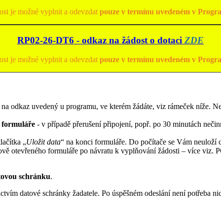
ost je možné vyplnit a odevzdat
pouze v termínu uvedeném v Progr
RP02-26-DT6 - odkaz na žádost o dotaci
ZDE
ost je možné vyplnit a odevzdat
pouze v termínu uvedeném v Progr
 na odkaz uvedený u programu, ve kterém žádáte, viz rámeček níže. Ne
í formuláře
- v případě přerušení připojení, popř. po 30 minutách neči
lačítka „
Uložit data
“ na konci formuláře. Do počítače se Vám neuloží c
o nově otevřeného formuláře po návratu k vyplňování žádosti – v
atovou schránku
.
tvím datové schránky žadatele. Po úspěšném odeslání není potřeba nic