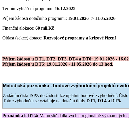
Termín vyhlášení programu:
16.12.2025
Příjem žádosti dotačního programu:
19.01.2026 -> 11.05.2026
Finanční alokace:
60 mil.Kč
Oblast (sekce) dotace:
Rozvojové programy a krizové řízení
Příjem žádostí u
DT1, DT2, DT3, DT4 a DT6
:
19.01.2026 - 16.0
Příjem žádostí u
DT5
: 1
9.01.2026 - 11.05.2026 do 13 hod
.
Metodická poznámka - bodové zvýhodnění projektů evido
Zadáním čísla ISPZ do žádosti lze uplatnit bodové zvýhodnění. Číslo
Toto zvýhodnění se vztahuje na dotační tituly
DT1, DT4 a DT5.
Poznámka k DT4:
Mapu sítě dalkových a regionálně významných cy