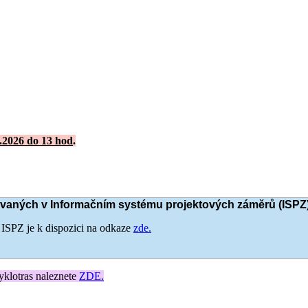
2.2026 do 13 hod
.
vaných v Informačním systému projektových záměrů (ISPZ)
 ISPZ je k dispozici na odkaze
zde.
klotras naleznete
ZDE.