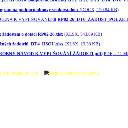
ogram na podporu obnovy venkova.docx
(DOCX, 150.84 KB)
RP02-26_DT6_ŽÁDOST_POUZE 
k žádostem o dotaci RP02-26.xlsx
(XLSX, 543.89 KB)
ěných žadatelů_DT4_HSOU.xlsx
(XLSX, 19.38 KB)
ROBNÝ NÁVOD K VYPLŇOVÁNÍ ŽÁDOSTI.pdf
(PDF, 2.11 M