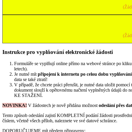
(Žád
(Žád
Instrukce pro vyplňování elektronické žádosti
Formuláře se vyplňují online přímo na webové stránce po kliku
letech).
Je nutné mít
připojení k internetu po celou dobu vyplňován
data se také ztratí!
V případě, že chcete práci přerušit, je nutné data uložit pomocí t
dokument slouží k opětovnému načtení vyplněných údajů d
KE STAŽENÍ.
NOVINKA!
V žádostech je nově přidána možnost
odeslání přes d
Tento způsob odeslání zajistí KOMPLETNÍ podání žádosti prostřednic
číslem, včetně všech příloh, naleznete ve své datové schránce.
DOPORUČUJEME mít předem připraveny: