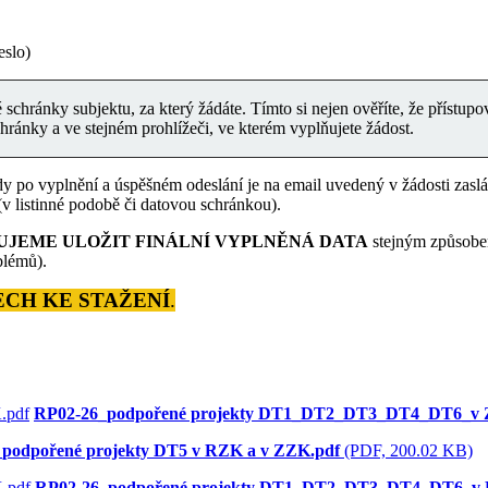
eslo)
schránky subjektu, za který žádáte. Tímto si nejen ověříte, že přístupov
chránky a ve stejném prohlížeči, ve kterém vyplňujete žádost.
y po vyplnění a úspěšném odeslání je na email uvedený v žádosti zaslá
 listinné podobě či datovou schránkou).
UJ
EME ULOŽIT FINÁLNÍ VYPLNĚNÁ D
ATA
stejným způsobem
blémů).
CH KE STAŽENÍ
.
RP02-26_podpořené projekty DT1_DT2_DT3_DT4_DT6_v 
podpořené projekty DT5 v RZK a v ZZK.pdf
(PDF, 200.02 KB)
RP02-26_podpořené projekty DT1_DT2_DT3_DT4_DT6_v 