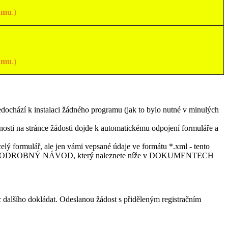
amu
.)
amu
.)
dochází k instalaci žádného programu (jak to bylo nutné v minulých
nnosti na stránce žádosti dojde k automatickému odpojení formuláře a
elý formulář, ale jen vámi vepsané údaje ve formátu *.xml - tento
íce viz. PODROBNÝ NÁVOD, který naleznete níže v DOKUMENTECH
 dalšího dokládat. Odeslanou žádost s přiděleným registračním