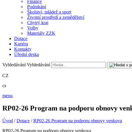
Finance
Podnikání
Školství, mládež a sport
Životní prostředí a zemědělství
Chytrý kraj
Volby
Materiály ZZK
Dotace
Kariéra
Kontakty
Úřední deska
Vyhledávání
Vyhledávání
CZ
cs
menu
RP02-26 Program na podporu obnovy ven
Úvod
/
Dotace
/
RP02-26 Program na podporu obnovy venkova
RP02-26 Program na podporu obnovy venkova