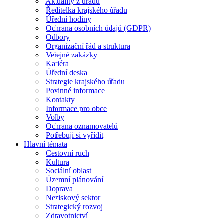
Aktuality z úřadu
Ředitelka krajského úřadu
Úřední hodiny
Ochrana osobních údajů (GDPR)
Odbory
Organizační řád a struktura
Veřejné zakázky
Kariéra
Úřední deska
Strategie krajského úřadu
Povinné informace
Kontakty
Informace pro obce
Volby
Ochrana oznamovatelů
Potřebuji si vyřídit
Hlavní témata
Cestovní ruch
Kultura
Sociální oblast
Územní plánování
Doprava
Neziskový sektor
Strategický rozvoj
Zdravotnictví