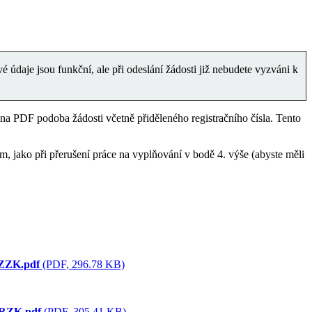
é údaje jsou funkční, ale při odeslání žádosti již nebudete vyzváni k
na PDF podoba žádosti včetně přiděleného registračního čísla. Tento
, jako při přerušení práce na vyplňování v bodě 4. výše (abyste měli
ZZK.pdf
(PDF, 296.78 KB)
RZK.pdf
(PDF, 305.41 KB)