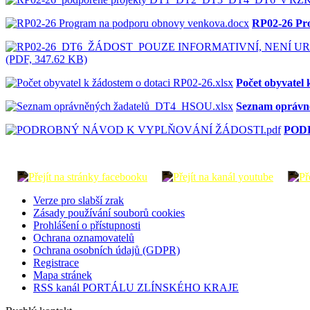
RP02-26 Pr
(PDF, 347.62 KB)
Počet obyvatel 
Seznam oprávn
POD
Verze pro slabší zrak
Zásady používání souborů cookies
Prohlášení o přístupnosti
Ochrana oznamovatelů
Ochrana osobních údajů (GDPR)
Registrace
Mapa stránek
RSS kanál PORTÁLU ZLÍNSKÉHO KRAJE