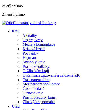
Zvětšit písmo
Zmenšit písmo
Kraj
Aktuality
Orgány kraje
Média a komunikace
Krizové řízení
Pozvánky
Hejtman
Symboly kraje
Praktické odkazy
O Zlínském kraji
Organizace zřizované a založené ZK
Transparentní kraj
Mezinárodní spolupráce
Často hledané
Činnost kraje
Právní předpisy kraje
Zlínský kraj pomáhá
Úřad