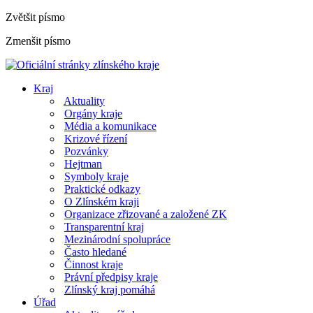
Zvětšit písmo
Zmenšit písmo
Kraj
Aktuality
Orgány kraje
Média a komunikace
Krizové řízení
Pozvánky
Hejtman
Symboly kraje
Praktické odkazy
O Zlínském kraji
Organizace zřizované a založené ZK
Transparentní kraj
Mezinárodní spolupráce
Často hledané
Činnost kraje
Právní předpisy kraje
Zlínský kraj pomáhá
Úřad