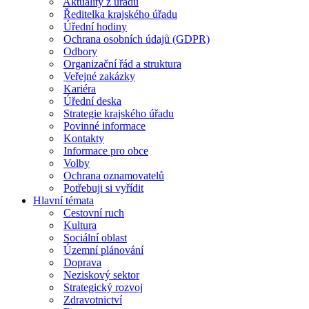
Aktuality z úřadu
Ředitelka krajského úřadu
Úřední hodiny
Ochrana osobních údajů (GDPR)
Odbory
Organizační řád a struktura
Veřejné zakázky
Kariéra
Úřední deska
Strategie krajského úřadu
Povinné informace
Kontakty
Informace pro obce
Volby
Ochrana oznamovatelů
Potřebuji si vyřídit
Hlavní témata
Cestovní ruch
Kultura
Sociální oblast
Územní plánování
Doprava
Neziskový sektor
Strategický rozvoj
Zdravotnictví