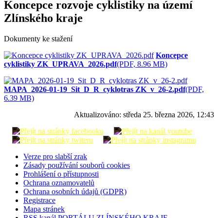
Koncepce rozvoje cyklistiky na území
Zlínského kraje
Dokumenty ke stažení
Koncepce
cyklistiky ZK_UPRAVA_2026.pdf
(PDF, 8.96 MB)
MAPA_2026-01-19_Sit_D_R_cyklotras ZK_v_26-2.pdf
(PDF,
6.39 MB)
Aktualizováno:
středa 25. března 2026, 12:43
Verze pro slabší zrak
Zásady používání souborů cookies
Prohlášení o přístupnosti
Ochrana oznamovatelů
Ochrana osobních údajů (GDPR)
Registrace
Mapa stránek
RSS kanál PORTÁLU ZLÍNSKÉHO KRAJE