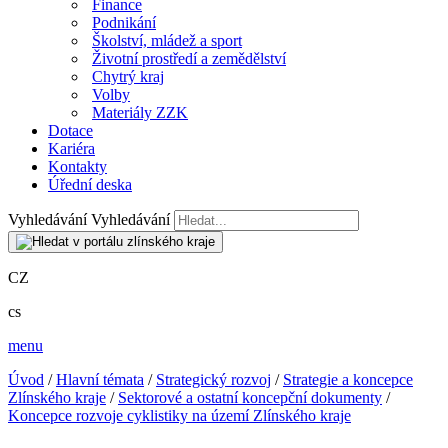
Finance
Podnikání
Školství, mládež a sport
Životní prostředí a zemědělství
Chytrý kraj
Volby
Materiály ZZK
Dotace
Kariéra
Kontakty
Úřední deska
Vyhledávání
Vyhledávání
CZ
cs
menu
Úvod
/
Hlavní témata
/
Strategický rozvoj
/
Strategie a koncepce
Zlínského kraje
/
Sektorové a ostatní koncepční dokumenty
/
Koncepce rozvoje cyklistiky na území Zlínského kraje