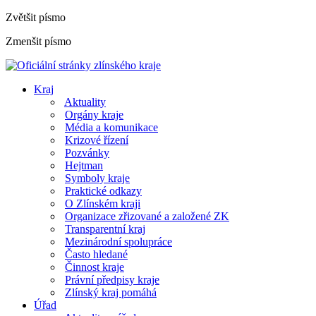
Zvětšit písmo
Zmenšit písmo
Kraj
Aktuality
Orgány kraje
Média a komunikace
Krizové řízení
Pozvánky
Hejtman
Symboly kraje
Praktické odkazy
O Zlínském kraji
Organizace zřizované a založené ZK
Transparentní kraj
Mezinárodní spolupráce
Často hledané
Činnost kraje
Právní předpisy kraje
Zlínský kraj pomáhá
Úřad