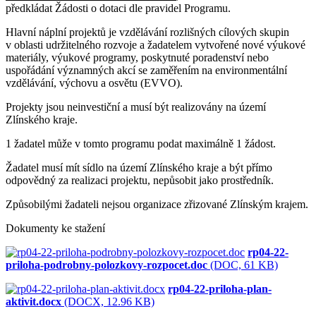
předkládat Žádosti o dotaci dle pravidel Programu.
Hlavní náplní projektů je vzdělávání rozlišných cílových skupin
v oblasti udržitelného rozvoje a žadatelem vytvořené nové výukové
materiály, výukové programy, poskytnuté poradenství nebo
uspořádání významných akcí se zaměřením na environmentální
vzdělávání, výchovu a osvětu (EVVO).
Projekty jsou neinvestiční a musí být realizovány na území
Zlínského kraje.
1 žadatel může v tomto programu podat maximálně 1 žádost.
Žadatel musí mít sídlo na území Zlínského kraje a být přímo
odpovědný za realizaci projektu, nepůsobit jako prostředník.
Způsobilými žadateli nejsou organizace zřizované Zlínským krajem.
Dokumenty ke stažení
rp04-22-
priloha-podrobny-polozkovy-rozpocet.doc
(DOC, 61 KB)
rp04-22-priloha-plan-
aktivit.docx
(DOCX, 12.96 KB)