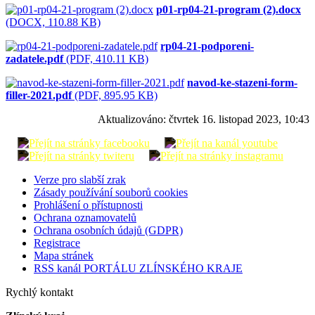
p01-rp04-21-program (2).docx
(DOCX, 110.88 KB)
rp04-21-podporeni-
zadatele.pdf
(PDF, 410.11 KB)
navod-ke-stazeni-form-
filler-2021.pdf
(PDF, 895.95 KB)
Aktualizováno:
čtvrtek 16. listopad 2023, 10:43
Verze pro slabší zrak
Zásady používání souborů cookies
Prohlášení o přístupnosti
Ochrana oznamovatelů
Ochrana osobních údajů (GDPR)
Registrace
Mapa stránek
RSS kanál PORTÁLU ZLÍNSKÉHO KRAJE
Rychlý kontakt