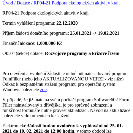
Úvod
/
Dotace
/
RP04-21 Podpora ekologických aktivit v kraji
RP04-21 Podpora ekologických aktivit v kraji
Termín vyhlášení programu:
22.12.2020
Příjem žádosti dotačního programu:
25.01.2021 -> 19.02.2021
Finanční alokace:
1.000.000 Kč
Oblast (sekce) dotace:
Rozvojové programy a krizové řízení
Pro otevření a vyplnění žádosti je nutné mít nainstalovaný program
FomFiller (nebo jeho AKTUALIZOVANOU VERZI - viz níže).
Odkaz k bezplatnému stažení programu pro operační systém
Windows naleznete
zde
.
V případě, že již máte na svém počítači program Software602 Form
Filler nainstalovaný z dřívějška, je pro správné zobrazení a
funkčnost formuláře nutné provést aktualizaci. Návod na aktualizace
naleznete v dokumentech ke stažení.
Elektronické
žádosti budou uvolněny k vyplňování od 25. 01.
2021 do 19. 02. 2021 do 12:00 hodin
, v tomto období lze