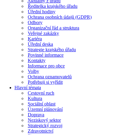
Aktuality z úřadu
Ředitelka krajského úřadu
Úřední hodiny
Ochrana osobních údajů (GDPR)
Odbory
Organizační řád a struktura
Veřejné zakázky
Kariéra
Úřední deska
Strategie krajského úřadu
Povinné informace
Kontakty
Informace pro obce
Volby
Ochrana oznamovatelů
Potřebuji si vyřídit
Hlavní témata
Cestovní ruch
Kultura
Sociální oblast
Územní plánování
Doprava
Neziskový sektor
Strategický rozvoj
Zdravotnictví