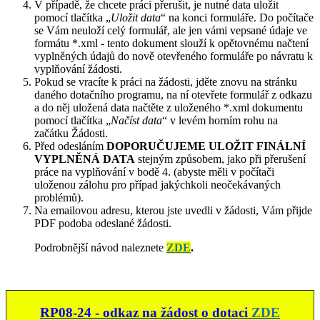
V případě, že chcete práci přerušit, je nutné data uložit
pomocí tlačítka „
Uložit data
“ na konci formuláře. Do počítače
se Vám neuloží celý formulář, ale jen vámi vepsané údaje ve
formátu *.xml - tento dokument slouží k opětovnému načtení
vyplněných údajů do nově otevřeného formuláře po návratu k
vyplňování žádosti.
Pokud se vracíte k práci na žádosti, jděte znovu na stránku
daného dotačního programu, na ní otevřete formulář z odkazu
a do něj uložená data načtěte z uloženého *.xml dokumentu
pomocí tlačítka „
Načíst data
“ v levém horním rohu na
začátku Žádosti.
Před odesláním
DOPORUČUJEME ULOŽIT FINÁLNÍ
VYPLNĚNÁ DATA
stejným způsobem, jako při přerušení
práce na vyplňování v bodě 4. (abyste měli v počítači
uloženou zálohu pro případ jakýchkoli neočekávaných
problémů).
Na emailovou adresu, kterou jste uvedli v žádosti, Vám přijde
PDF podoba odeslané žádosti.
Podrobnější návod naleznete
ZDE
.
RP08-24 - odkaz na žádost o dotaci
ZDE