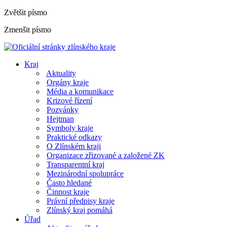
Zvětšit písmo
Zmenšit písmo
Kraj
Aktuality
Orgány kraje
Média a komunikace
Krizové řízení
Pozvánky
Hejtman
Symboly kraje
Praktické odkazy
O Zlínském kraji
Organizace zřizované a založené ZK
Transparentní kraj
Mezinárodní spolupráce
Často hledané
Činnost kraje
Právní předpisy kraje
Zlínský kraj pomáhá
Úřad