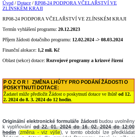
Úvod
/
Dotace
/
RP08-24 PODPORA VČELAŘSTVÍ VE
ZLÍNSKÉM KRAJI
RP08-24 PODPORA VČELAŘSTVÍ VE ZLÍNSKÉM KRAJI
Termín vyhlášení programu:
20.12.2023
Příjem žádosti dotačního programu:
12.02.2024 -> 08.03.2024
Finanční alokace:
1,2 mil. Kč
Oblast (sekce) dotace:
Rozvojové programy a krizové řízení
P O Z O R ! ZMĚNA LHŮTY PRO PODÁNÍ ŽÁDOSTI O
POSKYTNUTÍ DOTACE:
Žadatel může předložit Žádost o poskytnutí dotace ve lhůtě
od 12.
2. 2024 do 8. 3. 2024 do 12 hodin
.
Originální elektronické formuláře žádosti
budou uvolněny
k vyplňování
od 22. 01. 2024 do 16. 02. 2024 do 12:00
hodin
(
změna - viz výše
), v tomto období lze předkládat