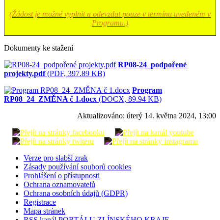
(Žádost je možné vyplnit a odevzdat pouze v termínu uvedeném v
Programu.)
Dokumenty ke stažení
RP08-24_podpořené
projekty.pdf
(PDF, 397.89 KB)
Program
RP08_24_ZMĚNA č 1.docx
(DOCX, 89.94 KB)
Aktualizováno:
úterý 14. května 2024, 13:00
Verze pro slabší zrak
Zásady používání souborů cookies
Prohlášení o přístupnosti
Ochrana oznamovatelů
Ochrana osobních údajů (GDPR)
Registrace
Mapa stránek
RSS kanál PORTÁLU ZLÍNSKÉHO KRAJE