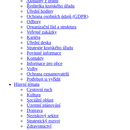
Aktuality z úřadu
Ředitelka krajského úřadu
Úřední hodiny
Ochrana osobních údajů (GDPR)
Odbory
Organizační řád a struktura
Veřejné zakázky
Kariéra
Úřední deska
Strategie krajského úřadu
Povinné informace
Kontakty
Informace pro obce
Volby
Ochrana oznamovatelů
Potřebuji si vyřídit
Hlavní témata
Cestovní ruch
Kultura
Sociální oblast
Územní plánování
Doprava
Neziskový sektor
Strategický rozvoj
Zdravotnictví