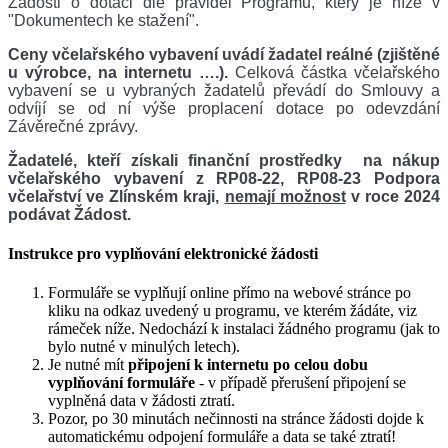
Žádosti o dotaci dle pravidel Programu, který je níže v
"Dokumentech ke stažení".
Ceny včelařského vybavení uvádí žadatel reálné (zjištěné
u výrobce, na internetu ….).
Celková částka včelařského
vybavení se u vybraných žadatelů převádí do Smlouvy a
odvíjí se od ní výše proplacení dotace po odevzdání
Závěrečné zprávy.
Žadatelé, kteří získali finanční prostředky na nákup
včelařského vybavení z RP08-22, RP08-23 Podpora
včelařství ve Zlínském kraji,
nemají možnost
v roce 2024
podávat Žádost.
Instrukce pro vyplňování elektronické žádosti
Formuláře se vyplňují online přímo na webové stránce po
kliku na odkaz uvedený u programu, ve kterém žádáte, viz
rámeček níže. Nedochází k instalaci žádného programu (jak to
bylo nutné v minulých letech).
Je nutné mít
připojení k internetu po celou dobu
vyplňování formuláře
- v případě přerušení připojení se
vyplněná data v žádosti ztratí.
Pozor, po 30 minutách nečinnosti na stránce žádosti dojde k
automatickému odpojení formuláře a data se také ztratí!