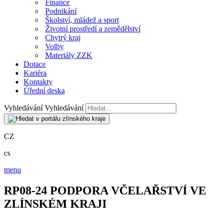
Finance
Podnikání
Školství, mládež a sport
Životní prostředí a zemědělství
Chytrý kraj
Volby
Materiály ZZK
Dotace
Kariéra
Kontakty
Úřední deska
Vyhledávání
Vyhledávání
CZ
cs
menu
RP08-24 PODPORA VČELAŘSTVÍ VE
ZLÍNSKÉM KRAJI