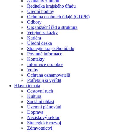
Aktuality z úřadu
Ředitelka krajského úřadu
Úřední hodiny
Ochrana osobních údajů (GDPR)
Odbory
Organizační řád a struktura
Veřejné zakázky
Kariéra
Úřední deska
Strategie krajského úřadu
Povinné informace
Kontakty
Informace pro obce
Volby
Ochrana oznamovatelů
Potřebuji si vyřídit
Hlavní témata
Cestovní ruch
Kultura
Sociální oblast
Územní plánování
Doprava
Neziskový sektor
Strategický rozvoj
Zdravotnictví