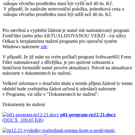
nákupu věcného prostředku musí být vyšší než 40 tis. Kč.
V případě, že zadáváte neinvestiční položku, jednotková cena u
nákupu věcného prostředku musí být nižší než 40 tis. Kč.
Pro otevření a vyplnění žádosti je nutné mít nainstalovaný program
FomFiller (nebo jeho AKTUALIZOVANOU VERZI - viz níže).
Odkaz k bezplatnému stažení programu pro operační systém
Windows naleznete
zde
.
V případě, že již máte na svém počítači program Software602 Form
Filler nainstalovaný z dřívějška, je pro správné zobrazení a
funkčnost formuláře nutné provést aktualizaci. Návod na aktualizace
naleznete v dokumentech ke stažení.
Veškeré informace o dotačním titulu a termín příjmu žádostí (v tomto
období bude zveřejněna žádost určená k odeslání) naleznete
v Programu, viz níže v "Dokumentech ke stažení".
Dokumenty ke stažení
p01-program-rp12-21.docx
(DOCX, 109.65 KB)