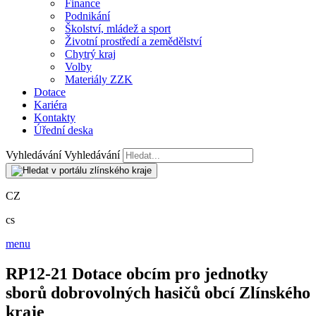
Finance
Podnikání
Školství, mládež a sport
Životní prostředí a zemědělství
Chytrý kraj
Volby
Materiály ZZK
Dotace
Kariéra
Kontakty
Úřední deska
Vyhledávání
Vyhledávání
CZ
cs
menu
RP12-21 Dotace obcím pro jednotky
sborů dobrovolných hasičů obcí Zlínského
kraje