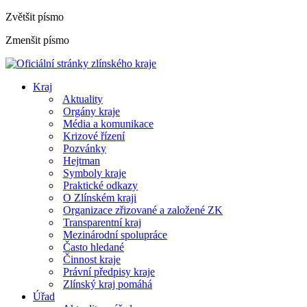
Zvětšit písmo
Zmenšit písmo
Kraj
Aktuality
Orgány kraje
Média a komunikace
Krizové řízení
Pozvánky
Hejtman
Symboly kraje
Praktické odkazy
O Zlínském kraji
Organizace zřizované a založené ZK
Transparentní kraj
Mezinárodní spolupráce
Často hledané
Činnost kraje
Právní předpisy kraje
Zlínský kraj pomáhá
Úřad