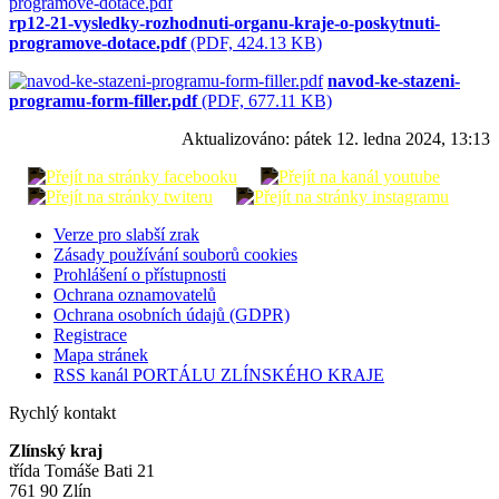
rp12-21-vysledky-rozhodnuti-organu-kraje-o-poskytnuti-
programove-dotace.pdf
(PDF, 424.13 KB)
navod-ke-stazeni-
programu-form-filler.pdf
(PDF, 677.11 KB)
Aktualizováno:
pátek 12. ledna 2024, 13:13
Verze pro slabší zrak
Zásady používání souborů cookies
Prohlášení o přístupnosti
Ochrana oznamovatelů
Ochrana osobních údajů (GDPR)
Registrace
Mapa stránek
RSS kanál PORTÁLU ZLÍNSKÉHO KRAJE
Rychlý kontakt
Zlínský kraj
třída Tomáše Bati 21
761 90 Zlín