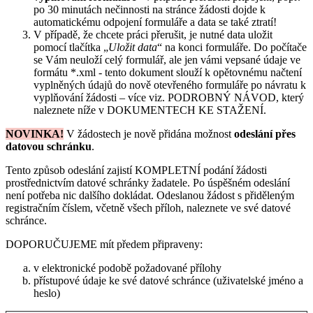
po 30 minutách nečinnosti na stránce žádosti dojde k
automatickému odpojení formuláře a data se také ztratí!
V případě, že chcete práci přerušit, je nutné data uložit
pomocí tlačítka „
Uložit data
“ na konci formuláře. Do počítače
se Vám neuloží celý formulář, ale jen vámi vepsané údaje ve
formátu *.xml - tento dokument slouží k opětovnému načtení
vyplněných údajů do nově otevřeného formuláře po návratu k
vyplňování žádosti – více viz. PODROBNÝ NÁVOD, který
naleznete níže v DOKUMENTECH KE STAŽENÍ.
NOVINKA!
V žádostech je nově přidána možnost
odeslání přes
datovou schránku
.
Tento způsob odeslání zajistí KOMPLETNÍ podání žádosti
prostřednictvím datové schránky žadatele. Po úspěšném odeslání
není potřeba nic dalšího dokládat. Odeslanou žádost s přiděleným
registračním číslem, včetně všech příloh, naleznete ve své datové
schránce.
DOPORUČUJEME mít předem připraveny:
v elektronické podobě požadované přílohy
přístupové údaje ke své datové schránce (uživatelské jméno a
heslo)