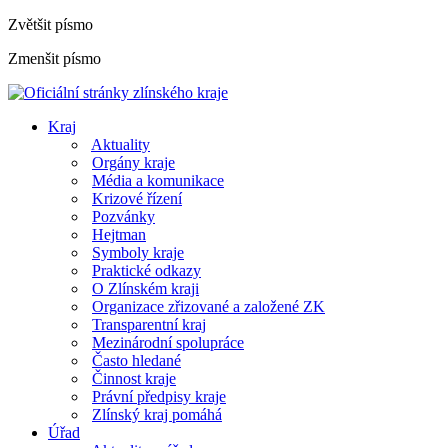
Zvětšit písmo
Zmenšit písmo
Kraj
Aktuality
Orgány kraje
Média a komunikace
Krizové řízení
Pozvánky
Hejtman
Symboly kraje
Praktické odkazy
O Zlínském kraji
Organizace zřizované a založené ZK
Transparentní kraj
Mezinárodní spolupráce
Často hledané
Činnost kraje
Právní předpisy kraje
Zlínský kraj pomáhá
Úřad