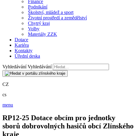
Finance
Podnikání
Školství, mládež a sport
Životní prostředí a zemědělství
Chytrý kraj
Volby
Materiály ZZK
Dotace
Kariéra
Kontakty
Úřední deska
Vyhledávání
Vyhledávání
CZ
cs
menu
RP12-25 Dotace obcím pro jednotky
sborů dobrovolných hasičů obcí Zlínského
kraje