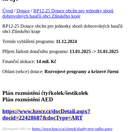
Úvod
/
Dotace
/
RP12-25 Dotace obcím pro jednotky sborů
dobrovolných hasičů obcí Zlínského kraje
RP12-25 Dotace obcím pro jednotky sborů dobrovolných hasičů
obcí Zlínského kraje
Termín vyhlášení programu:
11.12.2024
Příjem žádosti dotačního programu:
13.01.2025 -> 31.01.2025
Finanční alokace:
14 mil. Kč
Oblast (sekce) dotace:
Rozvojové programy a krizové řízení
Plán rozmístění čtyřkolek/šestikolek
Plán rozmístění AED
https://www.hzscr.cz/docDetail.aspx?
docid=22428687&docType=ART
(dostupné také na
https://www.hzscr.cz/clanek/sluzby-pro-jsdho.aspx
)