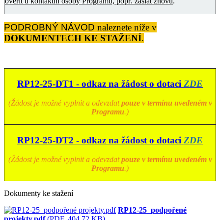
ověřit u kontaktní osoby Programu, popř. zaslat znovu
.
PODROBNÝ NÁVOD
naleznete níže v
DOKUMENTECH KE STAŽENÍ
.
RP12-25-DT1 - odkaz na žádost o dotaci
ZDE
(Žádost je možné vyplnit a odevzdat
pouze v termínu uvedeném v
Programu
.)
RP12-25-DT2 - odkaz na žádost o dotaci
ZDE
(Žádost je možné vyplnit a odevzdat
pouze v termínu uvedeném v
Programu
.)
Dokumenty ke stažení
RP12-25_podpořené
projekty.pdf
(PDF, 404.72 KB)