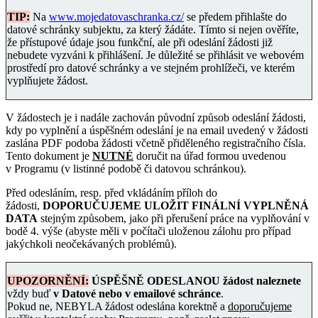
TIP:
Na
www.mojedatovaschranka.cz/
se předem přihlašte do
datové schránky subjektu, za který žádáte. Tímto si nejen ověříte,
že přístupové údaje jsou funkční, ale při odeslání žádosti již
nebudete vyzváni k přihlášení. Je důležité se přihlásit ve webovém
prostředí pro datové schránky a ve stejném prohlížeči, ve kterém
vyplňujete žádost.
V žádostech je i nadále zachován původní způsob odeslání žádosti,
kdy po vyplnění a úspěšném odeslání je na email uvedený v žádosti
zaslána PDF podoba žádosti včetně přiděleného registračního čísla.
Tento dokument je
NUTNÉ
doručit na úřad formou uvedenou
v Programu (v listinné podobě či datovou schránkou).
Před odesláním, resp. před vkládáním příloh do
žádosti,
DOPORUČUJEME ULOŽIT FINÁLNÍ VYPLNĚNÁ
DATA
stejným způsobem, jako při přerušení práce na vyplňování v
bodě 4. výše (abyste měli v počítači uloženou zálohu pro případ
jakýchkoli neočekávaných problémů).
UPOZORNĚNÍ:
ÚSPĚŠNĚ ODESLANOU žádost
naleznete
vždy buď
v Datové nebo v emailové schránce
.
Pokud ne, NEBYLA žádost odeslána korektně a
doporučujeme