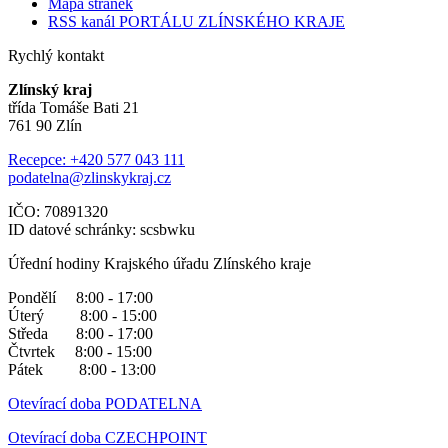
Mapa stránek
RSS kanál PORTÁLU ZLÍNSKÉHO KRAJE
Rychlý kontakt
Zlínský kraj
třída Tomáše Bati 21
761 90 Zlín
Recepce: +420 577 043 111
podatelna@zlinskykraj.cz
IČO: 70891320
ID datové schránky: scsbwku
Úřední hodiny Krajského úřadu Zlínského kraje
Pondělí 8:00 - 17:00
Úterý 8:00 - 15:00
Středa 8:00 - 17:00
Čtvrtek 8:00 - 15:00
Pátek 8:00 - 13:00
Otevírací doba PODATELNA
Otevírací doba CZECHPOINT