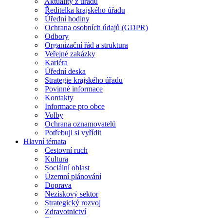
Aktuality z úřadu
Ředitelka krajského úřadu
Úřední hodiny
Ochrana osobních údajů (GDPR)
Odbory
Organizační řád a struktura
Veřejné zakázky
Kariéra
Úřední deska
Strategie krajského úřadu
Povinné informace
Kontakty
Informace pro obce
Volby
Ochrana oznamovatelů
Potřebuji si vyřídit
Hlavní témata
Cestovní ruch
Kultura
Sociální oblast
Územní plánování
Doprava
Neziskový sektor
Strategický rozvoj
Zdravotnictví