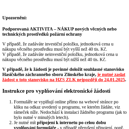
Upozornění:
Podporovaná AKTIVITA – NÁKUP nových věcných nebo
technických prostředků požární ochrany
V případě, že zadáváte investiční položku, jednotková cena u
nákupu věcného prostředku musí být vyšší než 40 tis. Kč.
V případě, že zadáváte neinvestiční položku, jednotková cena u
nákupu věcného prostředku musí být nižší než 40 tis. Kč.
V případě, že k žádosti je povinné doložit souhlasné stanovisko
Hasičského záchranného sboru Zlínského kraje,
je nutné zaslat
žádost o toto stanovisko na HZS ZLK nejpozději do 24.01.2025
.
Instrukce pro vyplňování elektronické žádosti
Formuláře se vyplňují online přímo na webové stránce po
kliku na odkaz uvedený u programu, ve kterém žádáte, viz
rámeček níže. Nedochází k instalaci žádného programu (jak to
bylo nutné v minulých letech).
Je nutné mít
připojení k internetu po celou dobu
vyplňování formuláře
- v případě přerušení připojení, popř.