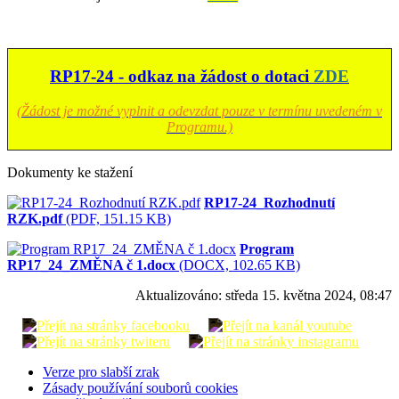
RP17-24 - odkaz na žádost o dotaci
ZDE
(Žádost je možné vyplnit a odevzdat pouze v termínu uvedeném v
Programu.)
Dokumenty ke stažení
RP17-24_Rozhodnutí
RZK.pdf
(PDF, 151.15 KB)
Program
RP17_24_ZMĚNA č 1.docx
(DOCX, 102.65 KB)
Aktualizováno:
středa 15. května 2024, 08:47
Verze pro slabší zrak
Zásady používání souborů cookies