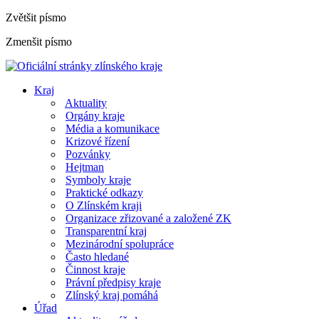
Zvětšit písmo
Zmenšit písmo
Kraj
Aktuality
Orgány kraje
Média a komunikace
Krizové řízení
Pozvánky
Hejtman
Symboly kraje
Praktické odkazy
O Zlínském kraji
Organizace zřizované a založené ZK
Transparentní kraj
Mezinárodní spolupráce
Často hledané
Činnost kraje
Právní předpisy kraje
Zlínský kraj pomáhá
Úřad