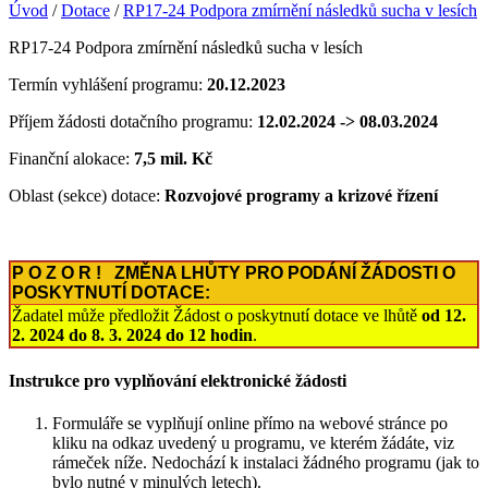
Úvod
/
Dotace
/
RP17-24 Podpora zmírnění následků sucha v lesích
RP17-24 Podpora zmírnění následků sucha v lesích
Termín vyhlášení programu:
20.12.2023
Příjem žádosti dotačního programu:
12.02.2024 -> 08.03.2024
Finanční alokace:
7,5 mil. Kč
Oblast (sekce) dotace:
Rozvojové programy a krizové řízení
P O Z O R ! ZMĚNA LHŮTY PRO PODÁNÍ ŽÁDOSTI O
POSKYTNUTÍ DOTACE:
Žadatel může předložit Žádost o poskytnutí dotace ve lhůtě
od 12.
2. 2024 do 8. 3. 2024 do 12 hodin
.
Instrukce pro vyplňování elektronické žádosti
Formuláře se vyplňují online přímo na webové stránce po
kliku na odkaz uvedený u programu, ve kterém žádáte, viz
rámeček níže. Nedochází k instalaci žádného programu (jak to
bylo nutné v minulých letech).