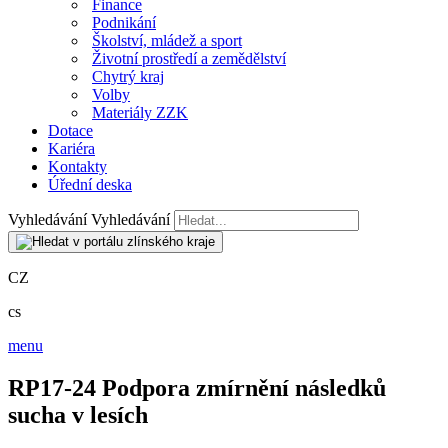
Finance
Podnikání
Školství, mládež a sport
Životní prostředí a zemědělství
Chytrý kraj
Volby
Materiály ZZK
Dotace
Kariéra
Kontakty
Úřední deska
Vyhledávání
Vyhledávání
CZ
cs
menu
RP17-24 Podpora zmírnění následků
sucha v lesích