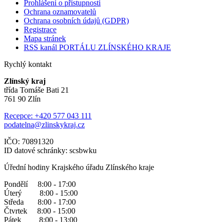
Prohlášení o přístupnosti
Ochrana oznamovatelů
Ochrana osobních údajů (GDPR)
Registrace
Mapa stránek
RSS kanál PORTÁLU ZLÍNSKÉHO KRAJE
Rychlý kontakt
Zlínský kraj
třída Tomáše Bati 21
761 90 Zlín
Recepce: +420 577 043 111
podatelna@zlinskykraj.cz
IČO: 70891320
ID datové schránky: scsbwku
Úřední hodiny Krajského úřadu Zlínského kraje
Pondělí 8:00 - 17:00
Úterý 8:00 - 15:00
Středa 8:00 - 17:00
Čtvrtek 8:00 - 15:00
Pátek 8:00 - 13:00