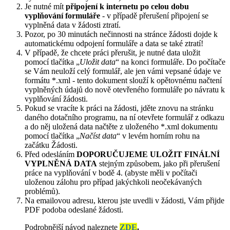
Je nutné mít
připojení k internetu po celou dobu
vyplňování formuláře
- v případě přerušení připojení se
vyplněná data v žádosti ztratí.
Pozor, po 30 minutách nečinnosti na stránce žádosti dojde k
automatickému odpojení formuláře a data se také ztratí!
V případě, že chcete práci přerušit, je nutné data uložit
pomocí tlačítka „
Uložit data
“ na konci formuláře. Do počítače
se Vám neuloží celý formulář, ale jen vámi vepsané údaje ve
formátu *.xml - tento dokument slouží k opětovnému načtení
vyplněných údajů do nově otevřeného formuláře po návratu k
vyplňování žádosti.
Pokud se vracíte k práci na žádosti, jděte znovu na stránku
daného dotačního programu, na ní otevřete formulář z odkazu
a do něj uložená data načtěte z uloženého *.xml dokumentu
pomocí tlačítka „
Načíst data
“ v levém horním rohu na
začátku Žádosti.
Před odesláním
DOPORUČUJEME ULOŽIT FINÁLNÍ
VYPLNĚNÁ DATA
stejným způsobem, jako při přerušení
práce na vyplňování v bodě 4. (abyste měli v počítači
uloženou zálohu pro případ jakýchkoli neočekávaných
problémů).
Na emailovou adresu, kterou jste uvedli v žádosti, Vám přijde
PDF podoba odeslané žádosti.
Podrobnější návod naleznete
ZDE
.