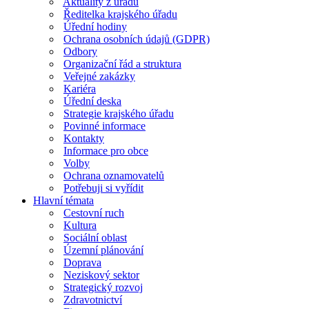
Aktuality z úřadu
Ředitelka krajského úřadu
Úřední hodiny
Ochrana osobních údajů (GDPR)
Odbory
Organizační řád a struktura
Veřejné zakázky
Kariéra
Úřední deska
Strategie krajského úřadu
Povinné informace
Kontakty
Informace pro obce
Volby
Ochrana oznamovatelů
Potřebuji si vyřídit
Hlavní témata
Cestovní ruch
Kultura
Sociální oblast
Územní plánování
Doprava
Neziskový sektor
Strategický rozvoj
Zdravotnictví