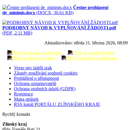
Čestne prohlaseni
de_minimis.docx
(DOCX, 30.61 KB)
PODROBNÝ NÁVOD K VYPLŇOVÁNÍ ŽÁDOSTI.pdf
(PDF, 2.11 MB)
Aktualizováno:
středa 11. března 2026, 08:09
Verze pro slabší zrak
Zásady používání souborů cookies
Prohlášení o přístupnosti
Ochrana oznamovatelů
Ochrana osobních údajů (GDPR)
Registrace
Mapa stránek
RSS kanál PORTÁLU ZLÍNSKÉHO KRAJE
Rychlý kontakt
Zlínský kraj
třída Tomáše Bati 21