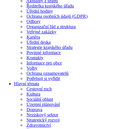
Aktuality z úřadu
Ředitelka krajského úřadu
Úřední hodiny
Ochrana osobních údajů (GDPR)
Odbory
Organizační řád a struktura
Veřejné zakázky
Kariéra
Úřední deska
Strategie krajského úřadu
Povinné informace
Kontakty
Informace pro obce
Volby
Ochrana oznamovatelů
Potřebuji si vyřídit
Hlavní témata
Cestovní ruch
Kultura
Sociální oblast
Územní plánování
Doprava
Neziskový sektor
Strategický rozvoj
Zdravotnictví