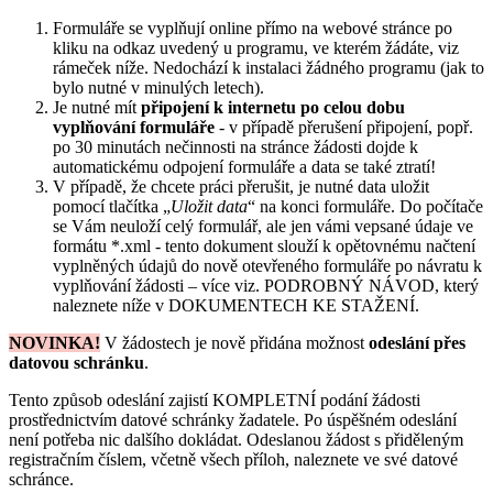
Formuláře se vyplňují online přímo na webové stránce po
kliku na odkaz uvedený u programu, ve kterém žádáte, viz
rámeček níže. Nedochází k instalaci žádného programu (jak to
bylo nutné v minulých letech).
Je nutné mít
připojení k internetu po celou dobu
vyplňování formuláře
- v případě přerušení připojení, popř.
po 30 minutách nečinnosti na stránce žádosti dojde k
automatickému odpojení formuláře a data se také ztratí!
V případě, že chcete práci přerušit, je nutné data uložit
pomocí tlačítka „
Uložit data
“ na konci formuláře. Do počítače
se Vám neuloží celý formulář, ale jen vámi vepsané údaje ve
formátu *.xml - tento dokument slouží k opětovnému načtení
vyplněných údajů do nově otevřeného formuláře po návratu k
vyplňování žádosti – více viz. PODROBNÝ NÁVOD, který
naleznete níže v DOKUMENTECH KE STAŽENÍ.
NOVINKA!
V žádostech je nově přidána možnost
odeslání přes
datovou schránku
.
Tento způsob odeslání zajistí KOMPLETNÍ podání žádosti
prostřednictvím datové schránky žadatele. Po úspěšném odeslání
není potřeba nic dalšího dokládat. Odeslanou žádost s přiděleným
registračním číslem, včetně všech příloh, naleznete ve své datové
schránce.