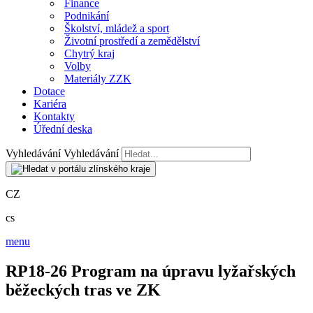
Finance
Podnikání
Školství, mládež a sport
Životní prostředí a zemědělství
Chytrý kraj
Volby
Materiály ZZK
Dotace
Kariéra
Kontakty
Úřední deska
Vyhledávání
Vyhledávání
CZ
cs
menu
RP18-26 Program na úpravu lyžařských
běžeckých tras ve ZK