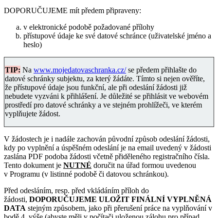
DOPORUČUJEME mít předem připraveny:
v elektronické podobě požadované přílohy
přístupové údaje ke své datové schránce (uživatelské jméno a
heslo)
TIP:
Na
www.mojedatovaschranka.cz/
se předem přihlašte do
datové schránky subjektu, za který žádáte. Tímto si nejen ověříte,
že přístupové údaje jsou funkční, ale při odeslání žádosti již
nebudete vyzváni k přihlášení. Je důležité se přihlásit ve webovém
prostředí pro datové schránky a ve stejném prohlížeči, ve kterém
vyplňujete žádost.
V žádostech je i nadále zachován původní způsob odeslání žádosti,
kdy po vyplnění a úspěšném odeslání je na email uvedený v žádosti
zaslána PDF podoba žádosti včetně přiděleného registračního čísla.
Tento dokument je
NUTNÉ
doručit na úřad formou uvedenou
v Programu (v listinné podobě či datovou schránkou).
Před odesláním, resp. před vkládáním příloh do
žádosti,
DOPORUČUJEME ULOŽIT FINÁLNÍ VYPLNĚNÁ
DATA
stejným způsobem, jako při přerušení práce na vyplňování v
bodě 4. výše (abyste měli v počítači uloženou zálohu pro případ