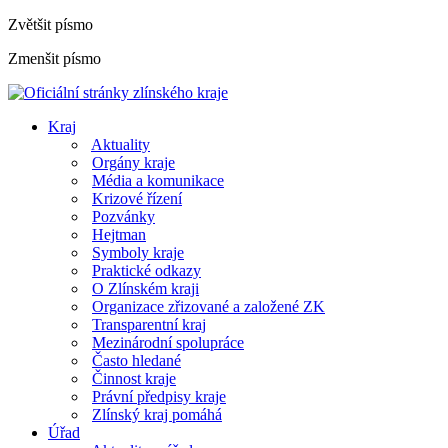
Zvětšit písmo
Zmenšit písmo
Kraj
Aktuality
Orgány kraje
Média a komunikace
Krizové řízení
Pozvánky
Hejtman
Symboly kraje
Praktické odkazy
O Zlínském kraji
Organizace zřizované a založené ZK
Transparentní kraj
Mezinárodní spolupráce
Často hledané
Činnost kraje
Právní předpisy kraje
Zlínský kraj pomáhá
Úřad