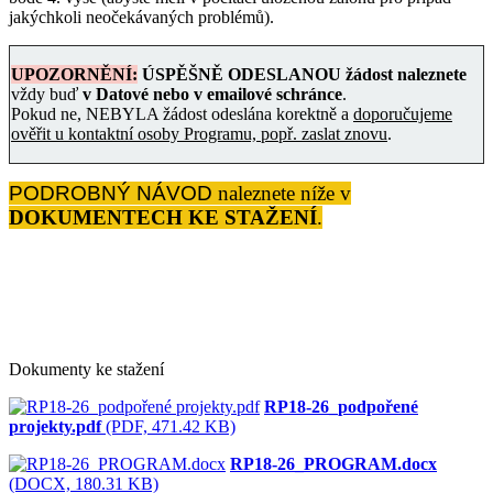
jakýchkoli neočekávaných problémů).
UPOZORNĚNÍ:
ÚSPĚŠNĚ ODESLANOU žádost
naleznete
vždy buď
v Datové nebo v emailové schránce
.
Pokud ne, NEBYLA žádost odeslána korektně a
doporučujeme
ověřit u kontaktní osoby Programu, popř. zaslat znovu
.
PODROBNÝ NÁVOD
naleznete níže v
DOKUMENTECH KE STAŽENÍ
.
Dokumenty ke stažení
RP18-26_podpořené
projekty.pdf
(PDF, 471.42 KB)
RP18-26_PROGRAM.docx
(DOCX, 180.31 KB)