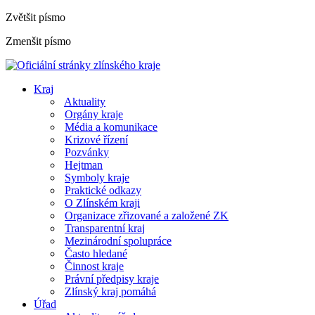
Zvětšit písmo
Zmenšit písmo
Kraj
Aktuality
Orgány kraje
Média a komunikace
Krizové řízení
Pozvánky
Hejtman
Symboly kraje
Praktické odkazy
O Zlínském kraji
Organizace zřizované a založené ZK
Transparentní kraj
Mezinárodní spolupráce
Často hledané
Činnost kraje
Právní předpisy kraje
Zlínský kraj pomáhá
Úřad