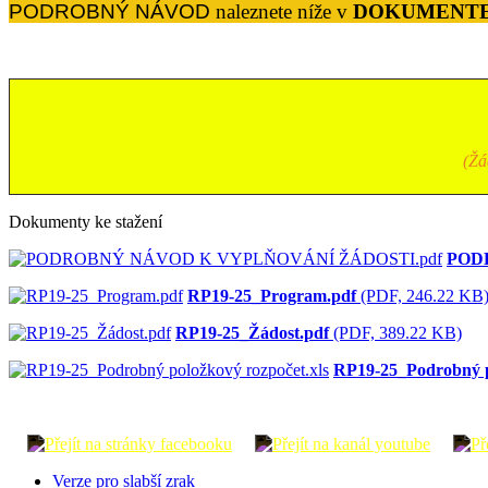
PODROBNÝ NÁVOD
naleznete níže v
DOKUMENTE
(Žá
Dokumenty ke stažení
POD
RP19-25_Program.pdf
(PDF, 246.22 KB
RP19-25_Žádost.pdf
(PDF, 389.22 KB)
RP19-25_Podrobný p
Verze pro slabší zrak