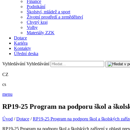
Finance
Podnikání
Školství, mládež a sport
Životní prostředí a zemědělství
Chytrý kraj
Volby
Materiály ZZK
Dotace
Kariéra
Kontakty
Úřední deska
Vyhledávání
Vyhledávání
CZ
cs
menu
RP19-25 Program na podporu škol a školský
Úvod
/
Dotace
/
RP19-25 Program na podporu škol a školských zaříze
RP19-25 Program na podporu škol a školských zařízení v oblasti pre