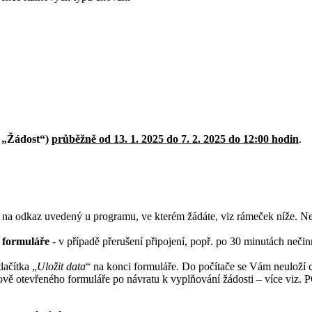
 „Žádost“)
průběžně od 13. 1. 2025 do 7. 2. 2025 do 12:00 hodin
.
 na odkaz uvedený u programu, ve kterém žádáte, viz rámeček níže. Ne
í formuláře
- v případě přerušení připojení, popř. po 30 minutách neči
lačítka „
Uložit data
“ na konci formuláře. Do počítače se Vám neuloží c
o nově otevřeného formuláře po návratu k vyplňování žádosti – v