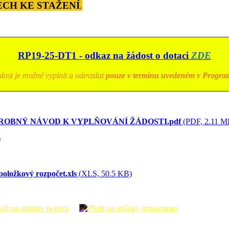
CH KE STAŽENÍ
.
RP19-25-DT1 - odkaz na žádost o dotaci
ZDE
dost je možné vyplnit a odevzdat
pouze v termínu uvedeném v Progra
ROBNÝ NÁVOD K VYPLŇOVÁNÍ ŽÁDOSTI.pdf
(PDF, 2.11 M
)
oložkový rozpočet.xls
(XLS, 50.5 KB)