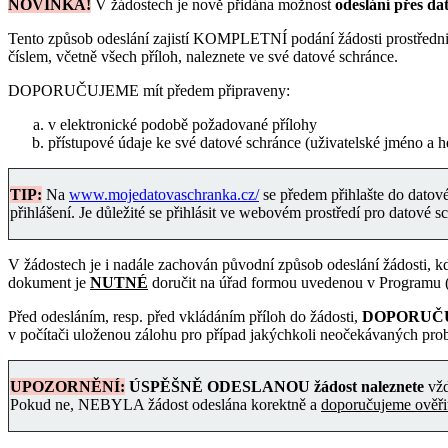
NOVINKA!
V žádostech je nově přidána možnost
odeslání přes d
Tento způsob odeslání zajistí KOMPLETNÍ podání žádosti prostřednic
číslem, včetně všech příloh, naleznete ve své datové schránce.
DOPORUČUJEME mít předem připraveny:
v elektronické podobě požadované přílohy
přístupové údaje ke své datové schránce (uživatelské jméno a h
TIP:
Na
www.mojedatovaschranka.cz/
se předem přihlašte do datové 
přihlášení. Je důležité se přihlásit ve webovém prostředí pro datové s
V žádostech je i nadále zachován původní způsob odeslání žádosti, kd
dokument je
NUTNÉ
doručit na úřad formou uvedenou v Programu (v
Před odesláním, resp. před vkládáním příloh do žádosti,
DOPORUČU
v počítači uloženou zálohu pro případ jakýchkoli neočekávaných pro
UPOZORNĚNÍ:
ÚSPĚŠNĚ ODESLANOU žádost
naleznete
vž
Pokud ne, NEBYLA žádost odeslána korektně a
doporučujeme ověřit