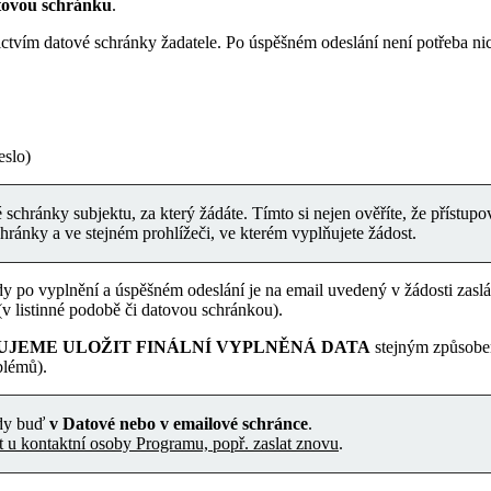
atovou schránku
.
tvím datové schránky žadatele. Po úspěšném odeslání není potřeba nic
eslo)
schránky subjektu, za který žádáte. Tímto si nejen ověříte, že přístupov
chránky a ve stejném prohlížeči, ve kterém vyplňujete žádost.
y po vyplnění a úspěšném odeslání je na email uvedený v žádosti zaslá
 listinné podobě či datovou schránkou).
JEME ULOŽIT FINÁLNÍ VYPLNĚNÁ DATA
stejným způsobem
blémů).
dy buď
v Datové nebo v emailové schránce
.
 u kontaktní osoby Programu, popř. zaslat znovu
.