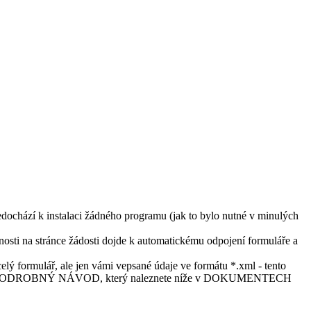
dochází k instalaci žádného programu (jak to bylo nutné v minulých
nnosti na stránce žádosti dojde k automatickému odpojení formuláře a
elý formulář, ale jen vámi vepsané údaje ve formátu *.xml - tento
íce viz. PODROBNÝ NÁVOD, který naleznete níže v DOKUMENTECH