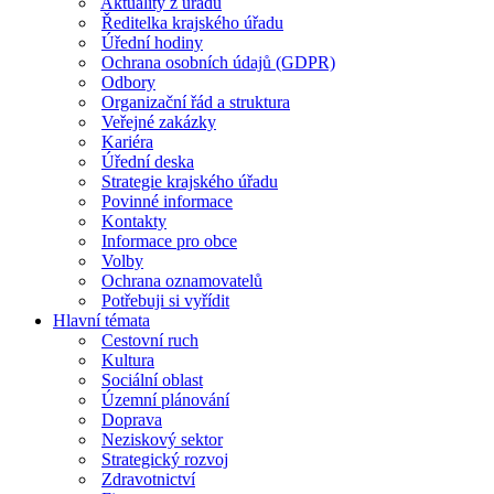
Aktuality z úřadu
Ředitelka krajského úřadu
Úřední hodiny
Ochrana osobních údajů (GDPR)
Odbory
Organizační řád a struktura
Veřejné zakázky
Kariéra
Úřední deska
Strategie krajského úřadu
Povinné informace
Kontakty
Informace pro obce
Volby
Ochrana oznamovatelů
Potřebuji si vyřídit
Hlavní témata
Cestovní ruch
Kultura
Sociální oblast
Územní plánování
Doprava
Neziskový sektor
Strategický rozvoj
Zdravotnictví