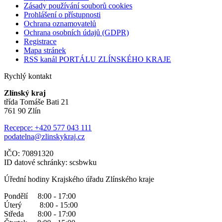
Zásady používání souborů cookies
Prohlášení o přístupnosti
Ochrana oznamovatelů
Ochrana osobních údajů (GDPR)
Registrace
Mapa stránek
RSS kanál PORTÁLU ZLÍNSKÉHO KRAJE
Rychlý kontakt
Zlínský kraj
třída Tomáše Bati 21
761 90 Zlín
Recepce: +420 577 043 111
podatelna@zlinskykraj.cz
IČO: 70891320
ID datové schránky: scsbwku
Úřední hodiny Krajského úřadu Zlínského kraje
Pondělí 8:00 - 17:00
Úterý 8:00 - 15:00
Středa 8:00 - 17:00