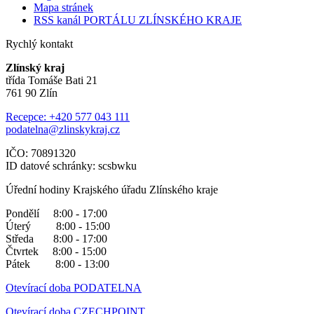
Mapa stránek
RSS kanál PORTÁLU ZLÍNSKÉHO KRAJE
Rychlý kontakt
Zlínský kraj
třída Tomáše Bati 21
761 90 Zlín
Recepce: +420 577 043 111
podatelna@zlinskykraj.cz
IČO: 70891320
ID datové schránky: scsbwku
Úřední hodiny Krajského úřadu Zlínského kraje
Pondělí 8:00 - 17:00
Úterý 8:00 - 15:00
Středa 8:00 - 17:00
Čtvrtek 8:00 - 15:00
Pátek 8:00 - 13:00
Otevírací doba PODATELNA
Otevírací doba CZECHPOINT