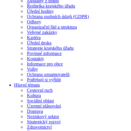
Aktuality z úřadu
Ředitelka krajského úřadu
Úřední hodiny
Ochrana osobních údajů (GDPR)
Odbory
Organizační řád a struktura
Veřejné zakázky
Kariéra
Úřední deska
Strategie krajského úřadu
Povinné informace
Kontakty
Informace pro obce
Volby
Ochrana oznamovatelů
Potřebuji si vyřídit
Hlavní témata
Cestovní ruch
Kultura
Sociální oblast
Územní plánování
Doprava
Neziskový sektor
Strategický rozvoj
Zdravotnictví