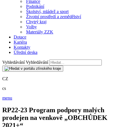
Finance
Podnikání
Školství, mládež a sport
Životní prostředí a zemědělství
Chytrý kraj
Volby
Materiály ZZK
Dotace
Kariéra
Kontakty
Úřední deska
Vyhledávání
Vyhledávání
CZ
cs
menu
RP22-23 Program podpory malých
prodejen na venkově „OBCHŮDEK
2021+“