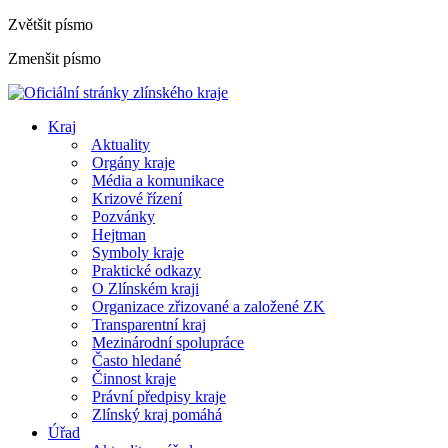
Zvětšit písmo
Zmenšit písmo
Kraj
Aktuality
Orgány kraje
Média a komunikace
Krizové řízení
Pozvánky
Hejtman
Symboly kraje
Praktické odkazy
O Zlínském kraji
Organizace zřizované a založené ZK
Transparentní kraj
Mezinárodní spolupráce
Často hledané
Činnost kraje
Právní předpisy kraje
Zlínský kraj pomáhá
Úřad