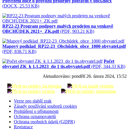
Potvrzeni obce o provozu prodejny potravin v obci.docx
(DOCX, 25.53 KB)
RP22-23 Program podpory malých prodejen na venkově
OBCHŮDEK 2021+_ZK.pdf
(PDF, 903.21 KB)
Mapový podklad_RP22-23_Obchůdek_obce_1000 obyvatel.pdf
(PDF, 838.71 KB)
Počet
obyvatel ZK_k 1.1.2023_do 1 tis.obyvatel.pdf
(PDF, 344.33 KB)
Aktualizováno:
pondělí 26. února 2024, 15:52
Verze pro slabší zrak
Zásady používání souborů cookies
Prohlášení o přístupnosti
Ochrana oznamovatelů
Ochrana osobních údajů (GDPR)
Registrace