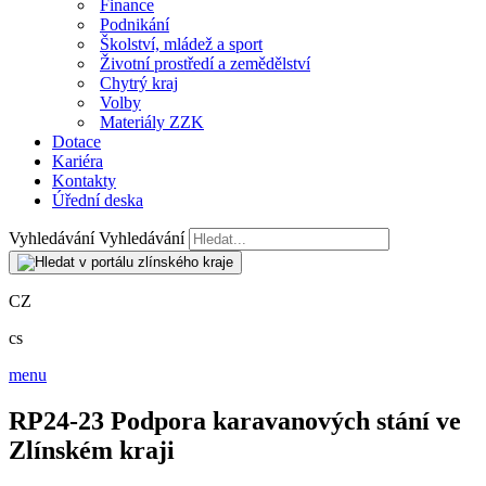
Finance
Podnikání
Školství, mládež a sport
Životní prostředí a zemědělství
Chytrý kraj
Volby
Materiály ZZK
Dotace
Kariéra
Kontakty
Úřední deska
Vyhledávání
Vyhledávání
CZ
cs
menu
RP24-23 Podpora karavanových stání ve
Zlínském kraji