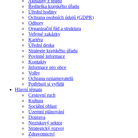
Aktuality z úřadu
Ředitelka krajského úřadu
Úřední hodiny
Ochrana osobních údajů (GDPR)
Odbory
Organizační řád a struktura
Veřejné zakázky
Kariéra
Úřední deska
Strategie krajského úřadu
Povinné informace
Kontakty
Informace pro obce
Volby
Ochrana oznamovatelů
Potřebuji si vyřídit
Hlavní témata
Cestovní ruch
Kultura
Sociální oblast
Územní plánování
Doprava
Neziskový sektor
Strategický rozvoj
Zdravotnictví