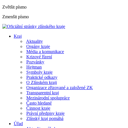
Zvětšit písmo
Zmenšit písmo
Kraj
Aktuality
Orgány kraje
Média a komunikace
Krizové řízení
Pozvánky
Hejtman
Symboly kraje
Praktické odkazy
O Zlínském kraji
Organizace zřizované a založené ZK
Transparentní kraj
Mezinárodní spolupráce
Často hledané
Činnost kraje
Právní předpisy kraje
Zlínský kraj pomáhá
Úřad