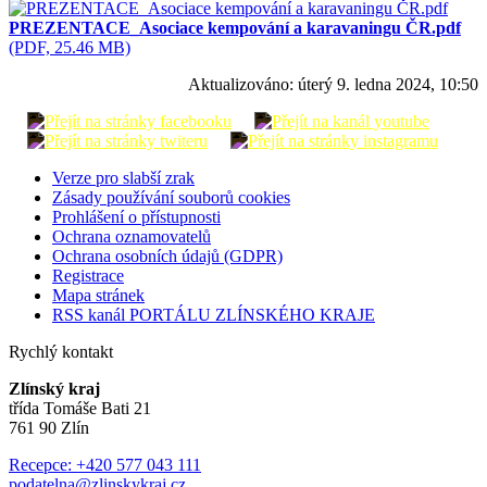
PREZENTACE_Asociace kempování a karavaningu ČR.pdf
(PDF, 25.46 MB)
Aktualizováno:
úterý 9. ledna 2024, 10:50
Verze pro slabší zrak
Zásady používání souborů cookies
Prohlášení o přístupnosti
Ochrana oznamovatelů
Ochrana osobních údajů (GDPR)
Registrace
Mapa stránek
RSS kanál PORTÁLU ZLÍNSKÉHO KRAJE
Rychlý kontakt
Zlínský kraj
třída Tomáše Bati 21
761 90 Zlín
Recepce: +420 577 043 111
podatelna@zlinskykraj.cz