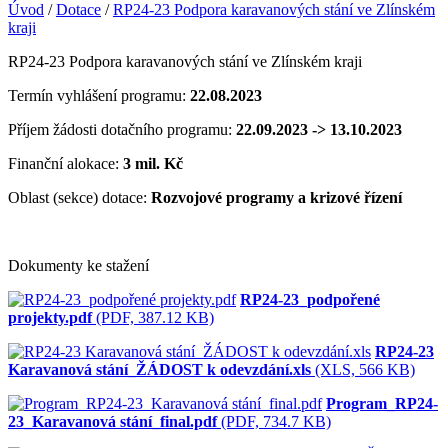
Úvod
/
Dotace
/
RP24-23 Podpora karavanových stání ve Zlínském
kraji
RP24-23 Podpora karavanových stání ve Zlínském kraji
Termín vyhlášení programu:
22.08.2023
Příjem žádosti dotačního programu:
22.09.2023 -> 13.10.2023
Finanční alokace:
3 mil. Kč
Oblast (sekce) dotace:
Rozvojové programy a krizové řízení
Dokumenty ke stažení
RP24-23_podpořené
projekty.pdf
(PDF, 387.12 KB)
RP24-23
Karavanová stání_ŽÁDOST k odevzdání.xls
(XLS, 566 KB)
Program_RP24-
23_Karavanová stání_final.pdf
(PDF, 734.7 KB)