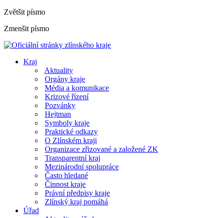
Zvětšit písmo
Zmenšit písmo
Kraj
Aktuality
Orgány kraje
Média a komunikace
Krizové řízení
Pozvánky
Hejtman
Symboly kraje
Praktické odkazy
O Zlínském kraji
Organizace zřizované a založené ZK
Transparentní kraj
Mezinárodní spolupráce
Často hledané
Činnost kraje
Právní předpisy kraje
Zlínský kraj pomáhá
Úřad