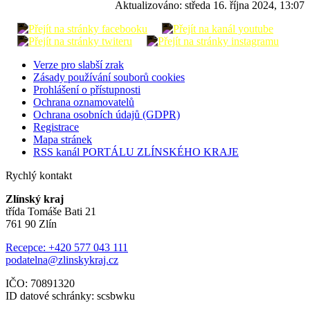
Aktualizováno:
středa 16. října 2024, 13:07
Verze pro slabší zrak
Zásady používání souborů cookies
Prohlášení o přístupnosti
Ochrana oznamovatelů
Ochrana osobních údajů (GDPR)
Registrace
Mapa stránek
RSS kanál PORTÁLU ZLÍNSKÉHO KRAJE
Rychlý kontakt
Zlínský kraj
třída Tomáše Bati 21
761 90 Zlín
Recepce: +420 577 043 111
podatelna@zlinskykraj.cz
IČO: 70891320
ID datové schránky: scsbwku