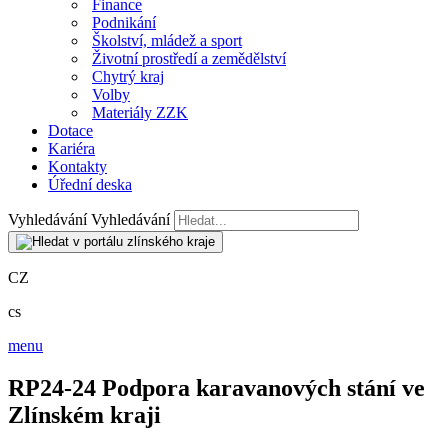
Finance
Podnikání
Školství, mládež a sport
Životní prostředí a zemědělství
Chytrý kraj
Volby
Materiály ZZK
Dotace
Kariéra
Kontakty
Úřední deska
Vyhledávání
Vyhledávání
CZ
cs
menu
RP24-24 Podpora karavanových stání ve
Zlínském kraji