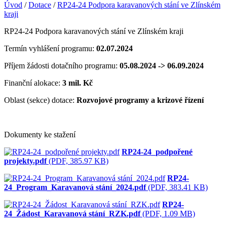
Úvod
/
Dotace
/
RP24-24 Podpora karavanových stání ve Zlínském
kraji
RP24-24 Podpora karavanových stání ve Zlínském kraji
Termín vyhlášení programu:
02.07.2024
Příjem žádosti dotačního programu:
05.08.2024 -> 06.09.2024
Finanční alokace:
3 mil. Kč
Oblast (sekce) dotace:
Rozvojové programy a krizové řízení
Dokumenty ke stažení
RP24-24_podpořené
projekty.pdf
(PDF, 385.97 KB)
RP24-
24_Program_Karavanová stání_2024.pdf
(PDF, 383.41 KB)
RP24-
24_Žádost_Karavanová stání_RZK.pdf
(PDF, 1.09 MB)