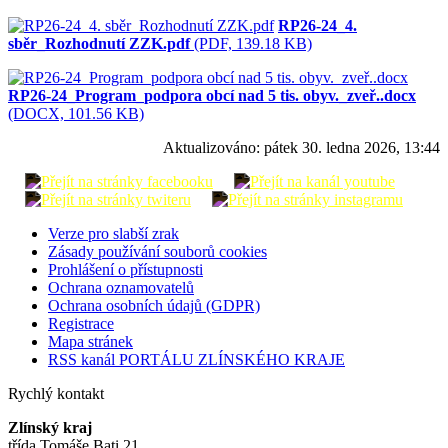
RP26-24_4.
sběr_Rozhodnutí ZZK.pdf
(PDF, 139.18 KB)
RP26-24_Program_podpora obcí nad 5 tis. obyv._zveř..docx
(DOCX, 101.56 KB)
Aktualizováno:
pátek 30. ledna 2026, 13:44
Verze pro slabší zrak
Zásady používání souborů cookies
Prohlášení o přístupnosti
Ochrana oznamovatelů
Ochrana osobních údajů (GDPR)
Registrace
Mapa stránek
RSS kanál PORTÁLU ZLÍNSKÉHO KRAJE
Rychlý kontakt
Zlínský kraj
třída Tomáše Bati 21