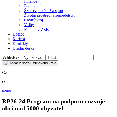
Finance
Podnikání
Školství, mládež a sport
Životní prostředí a zemědělství
Chytrý kraj
Volby
Materiály ZZK
Dotace
Kariéra
Kontakty
Úřední deska
Vyhledávání
Vyhledávání
CZ
cs
menu
RP26-24 Program na podporu rozvoje
obcí nad 5000 obyvatel