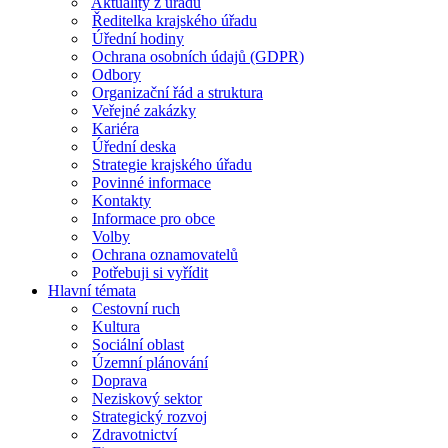
Aktuality z úřadu
Ředitelka krajského úřadu
Úřední hodiny
Ochrana osobních údajů (GDPR)
Odbory
Organizační řád a struktura
Veřejné zakázky
Kariéra
Úřední deska
Strategie krajského úřadu
Povinné informace
Kontakty
Informace pro obce
Volby
Ochrana oznamovatelů
Potřebuji si vyřídit
Hlavní témata
Cestovní ruch
Kultura
Sociální oblast
Územní plánování
Doprava
Neziskový sektor
Strategický rozvoj
Zdravotnictví