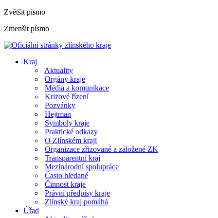
Zvětšit písmo
Zmenšit písmo
Kraj
Aktuality
Orgány kraje
Média a komunikace
Krizové řízení
Pozvánky
Hejtman
Symboly kraje
Praktické odkazy
O Zlínském kraji
Organizace zřizované a založené ZK
Transparentní kraj
Mezinárodní spolupráce
Často hledané
Činnost kraje
Právní předpisy kraje
Zlínský kraj pomáhá
Úřad