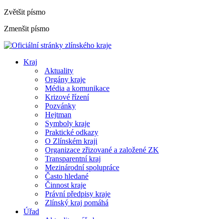
Zvětšit písmo
Zmenšit písmo
Kraj
Aktuality
Orgány kraje
Média a komunikace
Krizové řízení
Pozvánky
Hejtman
Symboly kraje
Praktické odkazy
O Zlínském kraji
Organizace zřizované a založené ZK
Transparentní kraj
Mezinárodní spolupráce
Často hledané
Činnost kraje
Právní předpisy kraje
Zlínský kraj pomáhá
Úřad