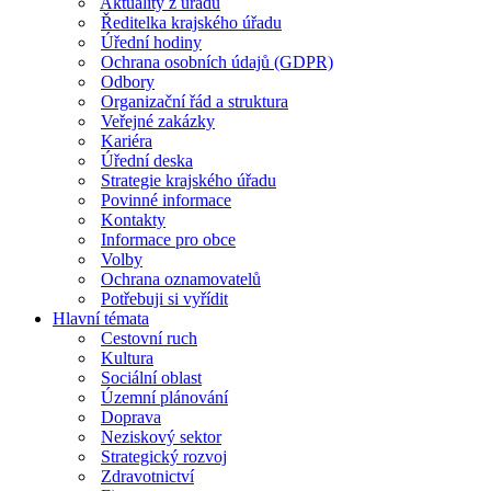
Aktuality z úřadu
Ředitelka krajského úřadu
Úřední hodiny
Ochrana osobních údajů (GDPR)
Odbory
Organizační řád a struktura
Veřejné zakázky
Kariéra
Úřední deska
Strategie krajského úřadu
Povinné informace
Kontakty
Informace pro obce
Volby
Ochrana oznamovatelů
Potřebuji si vyřídit
Hlavní témata
Cestovní ruch
Kultura
Sociální oblast
Územní plánování
Doprava
Neziskový sektor
Strategický rozvoj
Zdravotnictví