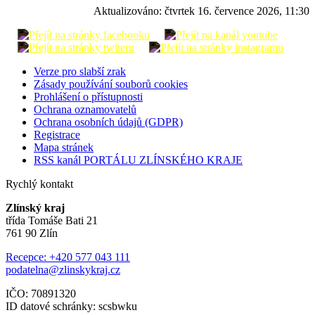
Aktualizováno:
čtvrtek 16. července 2026, 11:30
Verze pro slabší zrak
Zásady používání souborů cookies
Prohlášení o přístupnosti
Ochrana oznamovatelů
Ochrana osobních údajů (GDPR)
Registrace
Mapa stránek
RSS kanál PORTÁLU ZLÍNSKÉHO KRAJE
Rychlý kontakt
Zlínský kraj
třída Tomáše Bati 21
761 90 Zlín
Recepce: +420 577 043 111
podatelna@zlinskykraj.cz
IČO: 70891320
ID datové schránky: scsbwku