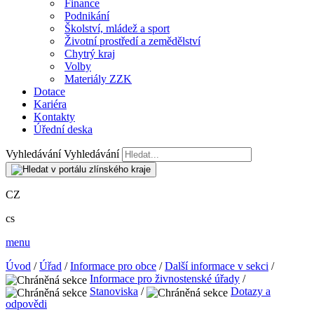
Finance
Podnikání
Školství, mládež a sport
Životní prostředí a zemědělství
Chytrý kraj
Volby
Materiály ZZK
Dotace
Kariéra
Kontakty
Úřední deska
Vyhledávání
Vyhledávání
CZ
cs
menu
Úvod
/
Úřad
/
Informace pro obce
/
Další informace v sekci
/
Informace pro živnostenské úřady
/
Stanoviska
/
Dotazy a
odpovědi