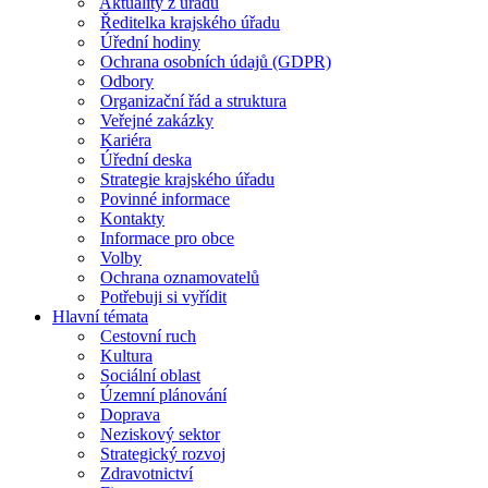
Aktuality z úřadu
Ředitelka krajského úřadu
Úřední hodiny
Ochrana osobních údajů (GDPR)
Odbory
Organizační řád a struktura
Veřejné zakázky
Kariéra
Úřední deska
Strategie krajského úřadu
Povinné informace
Kontakty
Informace pro obce
Volby
Ochrana oznamovatelů
Potřebuji si vyřídit
Hlavní témata
Cestovní ruch
Kultura
Sociální oblast
Územní plánování
Doprava
Neziskový sektor
Strategický rozvoj
Zdravotnictví