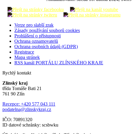
Verze pro slabší zrak
Zásady používání souborů cookies
Prohlášení o přístupnosti
Ochrana oznamovatelů
Ochrana osobních údajů (GDPR)
Registrace
Mapa stránek
RSS kanál PORTÁLU ZLÍNSKÉHO KRAJE
Rychlý kontakt
Zlínský kraj
třída Tomáše Bati 21
761 90 Zlín
Recepce: +420 577 043 111
podatelna@zlinskykraj.cz
IČO: 70891320
ID datové schránky: scsbwku