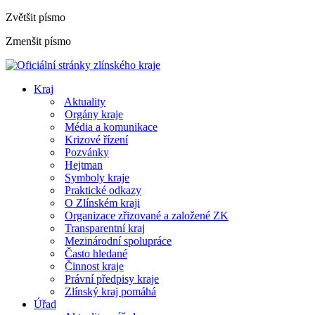
Zvětšit písmo
Zmenšit písmo
Kraj
Aktuality
Orgány kraje
Média a komunikace
Krizové řízení
Pozvánky
Hejtman
Symboly kraje
Praktické odkazy
O Zlínském kraji
Organizace zřizované a založené ZK
Transparentní kraj
Mezinárodní spolupráce
Často hledané
Činnost kraje
Právní předpisy kraje
Zlínský kraj pomáhá
Úřad