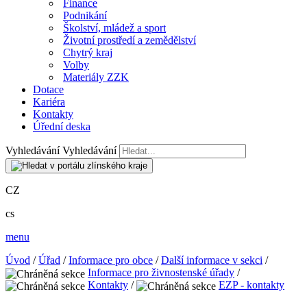
Finance
Podnikání
Školství, mládež a sport
Životní prostředí a zemědělství
Chytrý kraj
Volby
Materiály ZZK
Dotace
Kariéra
Kontakty
Úřední deska
Vyhledávání
Vyhledávání
CZ
cs
menu
Úvod
/
Úřad
/
Informace pro obce
/
Další informace v sekci
/
Informace pro živnostenské úřady
/
Kontakty
/
EZP - kontakty