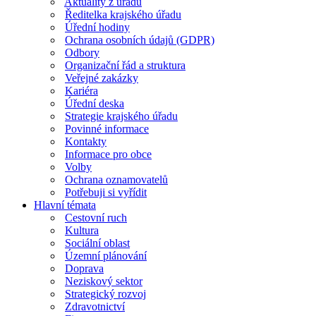
Aktuality z úřadu
Ředitelka krajského úřadu
Úřední hodiny
Ochrana osobních údajů (GDPR)
Odbory
Organizační řád a struktura
Veřejné zakázky
Kariéra
Úřední deska
Strategie krajského úřadu
Povinné informace
Kontakty
Informace pro obce
Volby
Ochrana oznamovatelů
Potřebuji si vyřídit
Hlavní témata
Cestovní ruch
Kultura
Sociální oblast
Územní plánování
Doprava
Neziskový sektor
Strategický rozvoj
Zdravotnictví