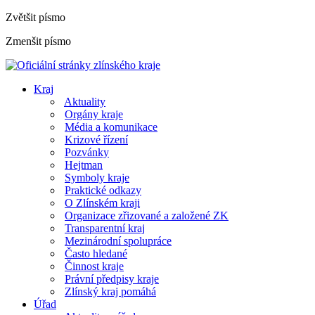
Zvětšit písmo
Zmenšit písmo
Kraj
Aktuality
Orgány kraje
Média a komunikace
Krizové řízení
Pozvánky
Hejtman
Symboly kraje
Praktické odkazy
O Zlínském kraji
Organizace zřizované a založené ZK
Transparentní kraj
Mezinárodní spolupráce
Často hledané
Činnost kraje
Právní předpisy kraje
Zlínský kraj pomáhá
Úřad