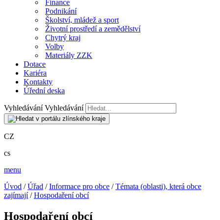
Finance
Podnikání
Školství, mládež a sport
Životní prostředí a zemědělství
Chytrý kraj
Volby
Materiály ZZK
Dotace
Kariéra
Kontakty
Úřední deska
Vyhledávání
Vyhledávání
CZ
cs
menu
Úvod
/
Úřad
/
Informace pro obce
/
Témata (oblasti), která obce
zajímají
/
Hospodaření obcí
Hospodaření obcí