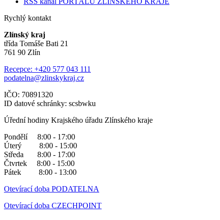
RSS kanál PORTÁLU ZLÍNSKÉHO KRAJE
Rychlý kontakt
Zlínský kraj
třída Tomáše Bati 21
761 90 Zlín
Recepce: +420 577 043 111
podatelna@zlinskykraj.cz
IČO: 70891320
ID datové schránky: scsbwku
Úřední hodiny Krajského úřadu Zlínského kraje
Pondělí 8:00 - 17:00
Úterý 8:00 - 15:00
Středa 8:00 - 17:00
Čtvrtek 8:00 - 15:00
Pátek 8:00 - 13:00
Otevírací doba PODATELNA
Otevírací doba CZECHPOINT