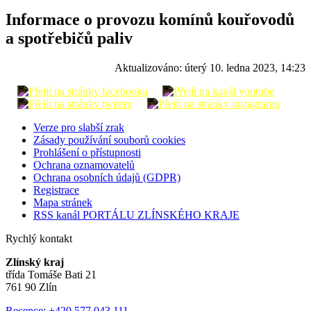
Informace o provozu komínů kouřovodů
a spotřebičů paliv
Aktualizováno:
úterý 10. ledna 2023, 14:23
Verze pro slabší zrak
Zásady používání souborů cookies
Prohlášení o přístupnosti
Ochrana oznamovatelů
Ochrana osobních údajů (GDPR)
Registrace
Mapa stránek
RSS kanál PORTÁLU ZLÍNSKÉHO KRAJE
Rychlý kontakt
Zlínský kraj
třída Tomáše Bati 21
761 90 Zlín
Recepce: +420 577 043 111