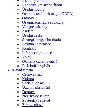
Aktuality z úřadu
Ředitelka krajského úřadu
Úřední hodiny
Ochrana osobních údajů (GDPR)
Odbory
Organizační řád a struktura
Veřejné zakázky
Kariéra
Úřední deska
Strategie krajského úřadu
Povinné informace
Kontakty
Informace pro obce
Volby
Ochrana oznamovatelů
Potřebuji si vyřídit
Hlavní témata
Cestovní ruch
Kultura
Sociální oblast
Územní plánování
Doprava
Neziskový sektor
Strategický rozvoj
Zdravotnictví