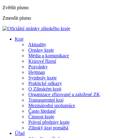
Zvětšit písmo
Zmenšit písmo
Kraj
Aktuality
Orgány kraje
Média a komunikace
Krizové řízení
Pozvánky
Hejtman
Symboly kraje
Praktické odkazy
O Zlínském kraji
Organizace zřizované a založené ZK
Transparentní kraj
Mezinárodní spolupráce
Často hledané
Činnost kraje
Právní předpisy kraje
Zlínský kraj pomáhá
Úřad