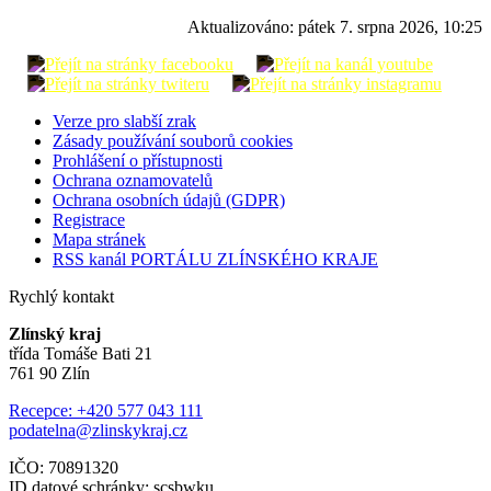
Aktualizováno:
pátek 7. srpna 2026, 10:25
Verze pro slabší zrak
Zásady používání souborů cookies
Prohlášení o přístupnosti
Ochrana oznamovatelů
Ochrana osobních údajů (GDPR)
Registrace
Mapa stránek
RSS kanál PORTÁLU ZLÍNSKÉHO KRAJE
Rychlý kontakt
Zlínský kraj
třída Tomáše Bati 21
761 90 Zlín
Recepce: +420 577 043 111
podatelna@zlinskykraj.cz
IČO: 70891320
ID datové schránky: scsbwku