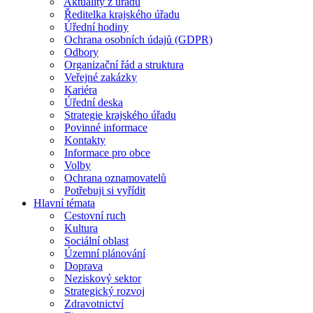
Aktuality z úřadu
Ředitelka krajského úřadu
Úřední hodiny
Ochrana osobních údajů (GDPR)
Odbory
Organizační řád a struktura
Veřejné zakázky
Kariéra
Úřední deska
Strategie krajského úřadu
Povinné informace
Kontakty
Informace pro obce
Volby
Ochrana oznamovatelů
Potřebuji si vyřídit
Hlavní témata
Cestovní ruch
Kultura
Sociální oblast
Územní plánování
Doprava
Neziskový sektor
Strategický rozvoj
Zdravotnictví