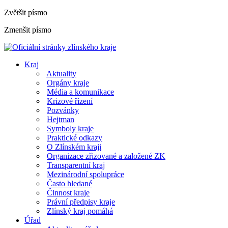
Zvětšit písmo
Zmenšit písmo
Kraj
Aktuality
Orgány kraje
Média a komunikace
Krizové řízení
Pozvánky
Hejtman
Symboly kraje
Praktické odkazy
O Zlínském kraji
Organizace zřizované a založené ZK
Transparentní kraj
Mezinárodní spolupráce
Často hledané
Činnost kraje
Právní předpisy kraje
Zlínský kraj pomáhá
Úřad