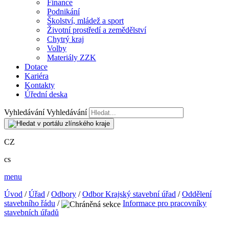
Finance
Podnikání
Školství, mládež a sport
Životní prostředí a zemědělství
Chytrý kraj
Volby
Materiály ZZK
Dotace
Kariéra
Kontakty
Úřední deska
Vyhledávání
Vyhledávání
CZ
cs
menu
Úvod
/
Úřad
/
Odbory
/
Odbor Krajský stavební úřad
/
Oddělení
stavebního řádu
/
Informace pro pracovníky
stavebních úřadů