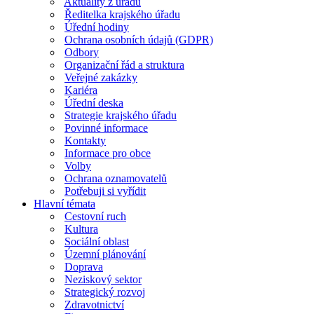
Aktuality z úřadu
Ředitelka krajského úřadu
Úřední hodiny
Ochrana osobních údajů (GDPR)
Odbory
Organizační řád a struktura
Veřejné zakázky
Kariéra
Úřední deska
Strategie krajského úřadu
Povinné informace
Kontakty
Informace pro obce
Volby
Ochrana oznamovatelů
Potřebuji si vyřídit
Hlavní témata
Cestovní ruch
Kultura
Sociální oblast
Územní plánování
Doprava
Neziskový sektor
Strategický rozvoj
Zdravotnictví