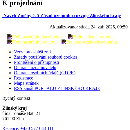
K projednání
Návrh Změny č. 5 Zásad územního rozvoje Zlínského kraje
Aktualizováno:
středa 24. září 2025, 09:50
Verze pro slabší zrak
Zásady používání souborů cookies
Prohlášení o přístupnosti
Ochrana oznamovatelů
Ochrana osobních údajů (GDPR)
Registrace
Mapa stránek
RSS kanál PORTÁLU ZLÍNSKÉHO KRAJE
Rychlý kontakt
Zlínský kraj
třída Tomáše Bati 21
761 90 Zlín
Recepce: +420 577 043 111