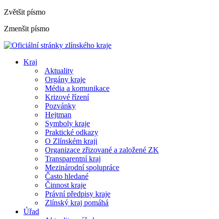
Zvětšit písmo
Zmenšit písmo
Kraj
Aktuality
Orgány kraje
Média a komunikace
Krizové řízení
Pozvánky
Hejtman
Symboly kraje
Praktické odkazy
O Zlínském kraji
Organizace zřizované a založené ZK
Transparentní kraj
Mezinárodní spolupráce
Často hledané
Činnost kraje
Právní předpisy kraje
Zlínský kraj pomáhá
Úřad