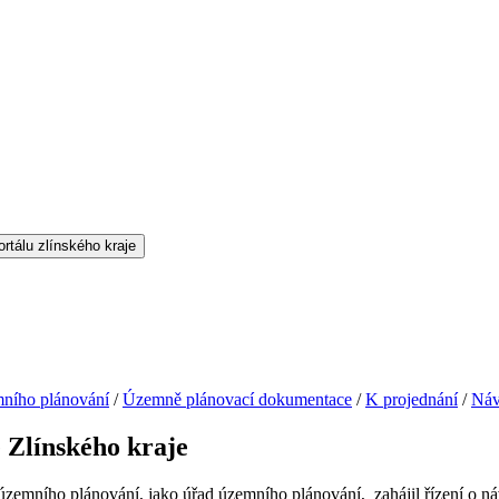
ního plánování
/
Územně plánovací dokumentace
/
K projednání
/
Náv
 Zlínského kraje
 územního plánování, jako úřad územního plánování, zahájil řízení o n