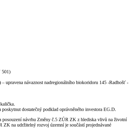
V 501)
) – upravena návaznost nadregionálního biokoridoru 145 -Radhošť -
kalička.
 poskytnut dostatečný podklad oprávněného investora EG.D.
a posouzení návrhu Změny č.5 ZÚR ZK z hlediska vlivů na životní
 ZK na udržitelný rozvoj územní je součástí projednávané