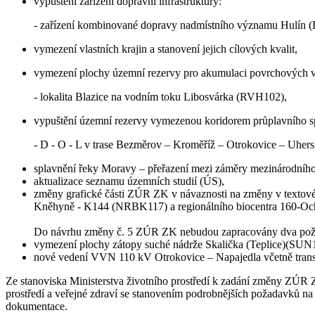
vypuštění zařízení dopravní infrastruktury:
- zařízení kombinované dopravy nadmístního významu Hulín 
vymezení vlastních krajin a stanovení jejich cílových kvalit,
vymezení plochy územní rezervy pro akumulaci povrchových 
- lokalita Blazice na vodním toku Libosvárka (RVH102),
vypuštění územní rezervy vymezenou koridorem průplavního s
- D - O - L v trase Bezměrov – Kroměříž – Otrokovice – Uhe
splavnění řeky Moravy – přeřazení mezi záměry mezinárodního
aktualizace seznamu územních studií (ÚS),
změny grafické části ZÚR ZK v návaznosti na změny v textové 
Kněhyně - K144 (NRBK117) a regionálního biocentra 160-O
Do návrhu změny č. 5 ZÚR ZK nebudou zapracovány dva poža
vymezení plochy zátopy suché nádrže Skalička (Teplice)(SUN1
nové vedení VVN 110 kV Otrokovice – Napajedla včetně trans
Ze stanoviska Ministerstva životního prostředí k zadání změny ZÚR
prostředí a veřejné zdraví se stanovením podrobnějších požadavků 
dokumentace.