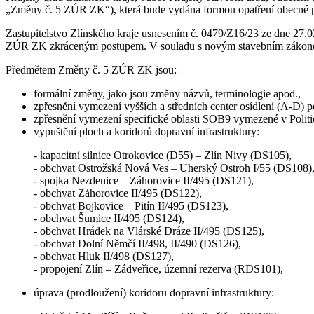
„Změny č. 5 ZÚR ZK“), která bude vydána formou opatření obecné p
Zastupitelstvo Zlínského kraje usnesením č. 0479/Z16/23 ze dne 27.
ZÚR ZK zkráceným postupem. V souladu s novým stavebním zákon
Předmětem Změny č. 5 ZÚR ZK jsou:
formální změny, jako jsou změny názvů, terminologie apod.,
zpřesnění vymezení vyšších a středních center osídlení (A-D) 
zpřesnění vymezení specifické oblasti SOB9 vymezené v Polit
vypuštění ploch a koridorů dopravní infrastruktury:
- kapacitní silnice Otrokovice (D55) – Zlín Nivy (DS105),
- obchvat Ostrožská Nová Ves – Uherský Ostroh I/55 (DS108),
- spojka Nezdenice – Záhorovice II/495 (DS121),
- obchvat Záhorovice II/495 (DS122),
- obchvat Bojkovice – Pitín II/495 (DS123),
- obchvat Šumice II/495 (DS124),
- obchvat Hrádek na Vlárské Dráze II/495 (DS125),
- obchvat Dolní Němčí II/498, II/490 (DS126),
- obchvat Hluk II/498 (DS127),
- propojení Zlín – Zádveřice, územní rezerva (RDS101),
úprava (prodloužení) koridoru dopravní infrastruktury: