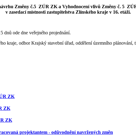
í návrhu Změny č.5 ZÚR ZK a Vyhodnocení vlivů Změny č. 5 ZÚR 
v zasedací místnosti zastupitelstva Zlínského kraje v 16. etáži.
15 dnů ode dne veřejného projednání.
ho kraje, odbor Krajský stavební úřad, oddělení územního plánování, 
 ZÚR ZK
ÚR ZK
ZÚR ZK
zpracovaná projektantem - odůvodnění navržených změn