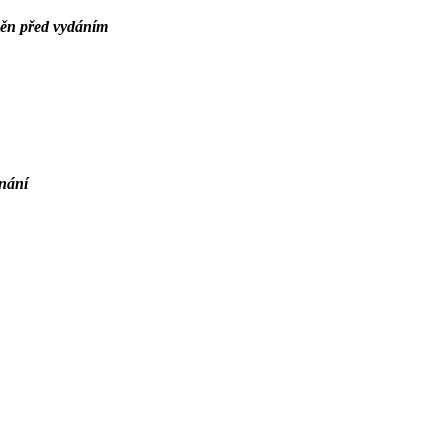
něn před vydáním
dnání