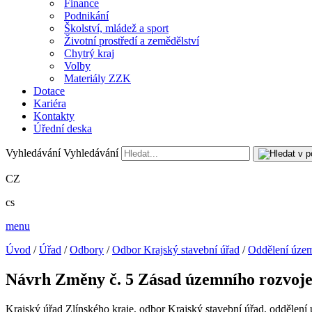
Finance
Podnikání
Školství, mládež a sport
Životní prostředí a zemědělství
Chytrý kraj
Volby
Materiály ZZK
Dotace
Kariéra
Kontakty
Úřední deska
Vyhledávání
Vyhledávání
CZ
cs
menu
Úvod
/
Úřad
/
Odbory
/
Odbor Krajský stavební úřad
/
Oddělení územ
Návrh Změny č. 5 Zásad územního rozvoje
Krajský úřad Zlínského kraje, odbor Krajský stavební úřad, oddělení