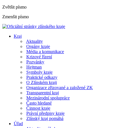
Zvětšit písmo
Zmenšit písmo
Kraj
Aktuality
Orgány kraje
Média a komunikace
Krizové řízení
Pozvánky
Hejtman
Symboly kraje
Praktické odkazy
O Zlínském kraji
Organizace zřizované a založené ZK
Transparentní kraj
Mezinárodní spolupráce
Často hledané
Činnost kraje
Právní předpisy kraje
Zlínský kraj pomáhá
Úřad