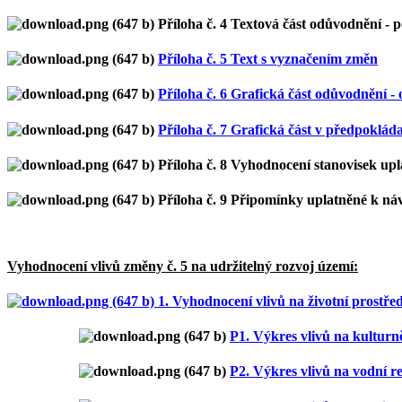
Příloha č. 4 Textová část odůvodnění -
Příloha č. 5 Text s vyznačením změn
Příloha č. 6 Grafická část odůvodnění
Příloha č. 7 Grafická část v předpokl
Příloha č. 8 Vyhodnocení stanovisek u
Příloha č. 9 Připomínky uplatněné k n
Vyhodnocení vlivů změny č. 5 na udržitelný rozvoj území:
1. Vyhodnocení vlivů na životní prostře
P1. Výkres vlivů na kulturn
P2. Výkres vlivů na vodní r