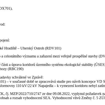
(DX701),
vod:
pojení:
rské Hradiště – Uherský Ostroh (RDV101)
 a celostátního významu a zařazení mezi veřejně prospěšné stavby (D
části a úprava koridorů územního systému ekologické stability (ÚSES
chozy (RBC190)
davky schválené ve Zprávě:
01) – v současné době se zpracovává studie pro návrh koncepce VD S
formovny 110 kV/22 kV Napajedla – k vymezení koridoru nebyl zatím
 ZK, čj. MZP/2022/710/2747 ze dne 09.08.2022, vyplynul požadavek n
na obsah a rozsah vyhodnocení SEA. Vyhodnocení vlivů Změny č. 5 ZÚR