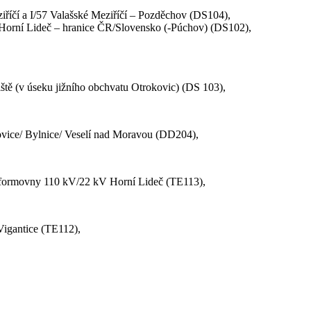
ziříčí a I/57 Valašské Meziříčí – Pozděchov (DS104),
 – Horní Lideč – hranice ČR/Slovensko (-Púchov) (DS102),
iště (v úseku jižního obchvatu Otrokovic) (DS 103),
ovice/ Bylnice/ Veselí nad Moravou (DD204),
sformovny 110 kV/22 kV Horní Lideč (TE113),
igantice (TE112),