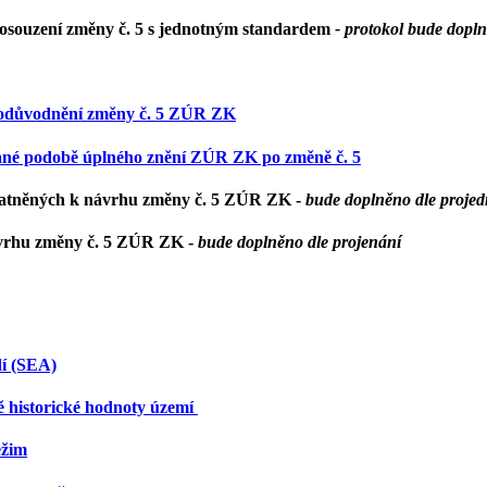
 posouzení změny č. 5 s jednotným standardem
- protokol bude dopl
 - odůvodnění změny č. 5 ZÚR ZK
ádané podobě úplného znění ZÚR ZK po změně č. 5
platněných k návrhu změny č. 5 ZÚR ZK -
bude doplněno dle proje
ávrhu změny č. 5 ZÚR ZK -
bude doplněno dle projenání
dí (SEA)
ě historické hodnoty území
ežim