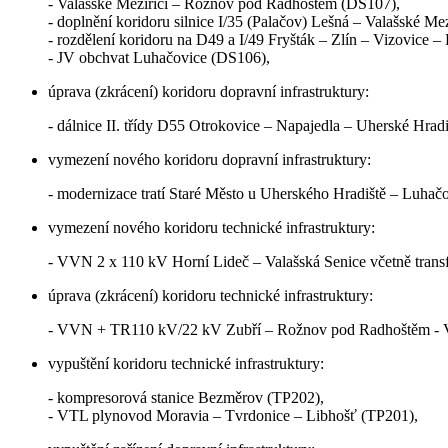
- Valašské Meziříčí – Rožnov pod Radhoštěm (DS107),
- doplnění koridoru silnice I/35 (Palačov) Lešná – Valašské Me
- rozdělení koridoru na D49 a I/49 Fryšták – Zlín – Vizovice
- JV obchvat Luhačovice (DS106),
úprava (zkrácení) koridoru dopravní infrastruktury:
- dálnice II. třídy D55 Otrokovice – Napajedla – Uherské Hrad
vymezení nového koridoru dopravní infrastruktury:
- modernizace tratí Staré Město u Uherského Hradiště – Luhač
vymezení nového koridoru technické infrastruktury:
- VVN 2 x 110 kV Horní Lideč – Valašská Senice včetně tran
úprava (zkrácení) koridoru technické infrastruktury:
- VVN + TR110 kV/22 kV Zubří – Rožnov pod Radhoštěm - V
vypuštění koridoru technické infrastruktury:
- kompresorová stanice Bezměrov (TP202),
- VTL plynovod Moravia – Tvrdonice – Libhošť (TP201),