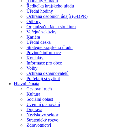
Aktuality z úřadu
Ředitelka krajského úřadu
Úřední hodiny
Ochrana osobních údajů (GDPR)
Odbory
Organizační řád a struktura
Veřejné zakázky
Kariéra
Úřední deska
Strategie krajského úřadu
Povinné informace
Kontakty
Informace pro obce
Volby
Ochrana oznamovatelů
Potřebuji si vyřídit
Hlavní témata
Cestovní ruch
Kultura
Sociální oblast
Územní plánování
Doprava
Neziskový sektor
Strategický rozvoj
Zdravotnictví