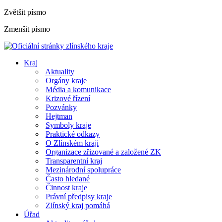
Zvětšit písmo
Zmenšit písmo
Kraj
Aktuality
Orgány kraje
Média a komunikace
Krizové řízení
Pozvánky
Hejtman
Symboly kraje
Praktické odkazy
O Zlínském kraji
Organizace zřizované a založené ZK
Transparentní kraj
Mezinárodní spolupráce
Často hledané
Činnost kraje
Právní předpisy kraje
Zlínský kraj pomáhá
Úřad