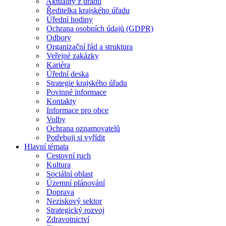
Aktuality z úřadu
Ředitelka krajského úřadu
Úřední hodiny
Ochrana osobních údajů (GDPR)
Odbory
Organizační řád a struktura
Veřejné zakázky
Kariéra
Úřední deska
Strategie krajského úřadu
Povinné informace
Kontakty
Informace pro obce
Volby
Ochrana oznamovatelů
Potřebuji si vyřídit
Hlavní témata
Cestovní ruch
Kultura
Sociální oblast
Územní plánování
Doprava
Neziskový sektor
Strategický rozvoj
Zdravotnictví