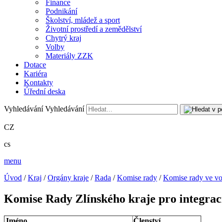
Finance
Podnikání
Školství, mládež a sport
Životní prostředí a zemědělství
Chytrý kraj
Volby
Materiály ZZK
Dotace
Kariéra
Kontakty
Úřední deska
Vyhledávání
Vyhledávání
CZ
cs
menu
Úvod
/
Kraj
/
Orgány kraje
/
Rada
/
Komise rady
/
Komise rady ve vo
Komise Rady Zlínského kraje pro integrac
Jméno
Členství