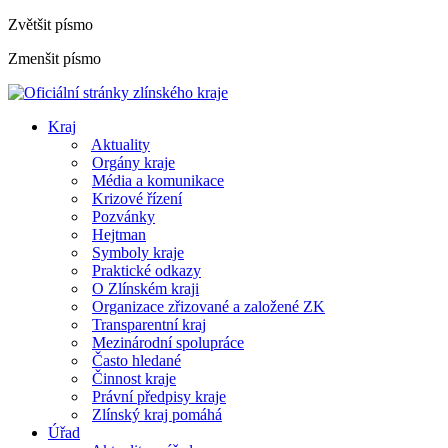
Zvětšit písmo
Zmenšit písmo
Kraj
Aktuality
Orgány kraje
Média a komunikace
Krizové řízení
Pozvánky
Hejtman
Symboly kraje
Praktické odkazy
O Zlínském kraji
Organizace zřizované a založené ZK
Transparentní kraj
Mezinárodní spolupráce
Často hledané
Činnost kraje
Právní předpisy kraje
Zlínský kraj pomáhá
Úřad