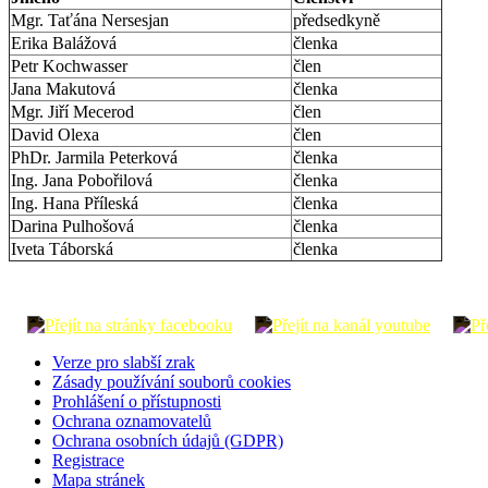
Mgr. Taťána Nersesjan
předsedkyně
Erika Balážová
členka
Petr Kochwasser
člen
Jana Makutová
členka
Mgr. Jiří Mecerod
člen
David Olexa
člen
PhDr. Jarmila Peterková
členka
Ing. Jana Pobořilová
členka
Ing. Hana Příleská
členka
Darina Pulhošová
členka
Iveta Táborská
členka
Verze pro slabší zrak
Zásady používání souborů cookies
Prohlášení o přístupnosti
Ochrana oznamovatelů
Ochrana osobních údajů (GDPR)
Registrace
Mapa stránek