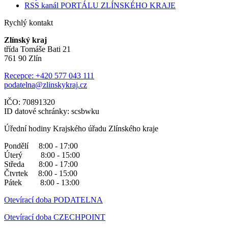
RSS kanál PORTÁLU ZLÍNSKÉHO KRAJE
Rychlý kontakt
Zlínský kraj
třída Tomáše Bati 21
761 90 Zlín
Recepce: +420 577 043 111
podatelna@zlinskykraj.cz
IČO: 70891320
ID datové schránky: scsbwku
Úřední hodiny Krajského úřadu Zlínského kraje
Pondělí 8:00 - 17:00
Úterý 8:00 - 15:00
Středa 8:00 - 17:00
Čtvrtek 8:00 - 15:00
Pátek 8:00 - 13:00
Otevírací doba PODATELNA
Otevírací doba CZECHPOINT