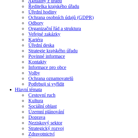
Aktuality z úřadu
Ředitelka krajského úřadu
Úřední hodiny
Ochrana osobních údajů (GDPR)
Odbory
Organizační řád a struktura
Veřejné zakázky
Kariéra
Úřední deska
Strategie krajského úřadu
Povinné informace
Kontakty
Informace pro obce
Volby
Ochrana oznamovatelů
Potřebuji si vyřídit
Hlavní témata
Cestovní ruch
Kultura
Sociální oblast
Územní plánování
Doprava
Neziskový sektor
Strategický rozvoj
Zdravotnictví