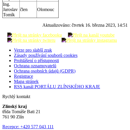
Ing.
Jaroslav
člen
Olomouc
Tomík
Aktualizováno:
čtvrtek 16. března 2023, 14:51
Verze pro slabší zrak
Zásady používání souborů cookies
Prohlášení o přístupnosti
Ochrana oznamovatelů
Ochrana osobních údajů (GDPR)
Registrace
Mapa stránek
RSS kanál PORTÁLU ZLÍNSKÉHO KRAJE
Rychlý kontakt
Zlínský kraj
třída Tomáše Bati 21
761 90 Zlín
Recepce: +420 577 043 111