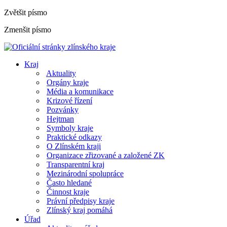
Zvětšit písmo
Zmenšit písmo
Kraj
Aktuality
Orgány kraje
Média a komunikace
Krizové řízení
Pozvánky
Hejtman
Symboly kraje
Praktické odkazy
O Zlínském kraji
Organizace zřizované a založené ZK
Transparentní kraj
Mezinárodní spolupráce
Často hledané
Činnost kraje
Právní předpisy kraje
Zlínský kraj pomáhá
Úřad