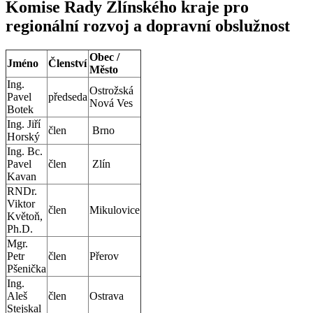
Komise Rady Zlínského kraje pro
regionální rozvoj a dopravní obslužnost
Obec /
Jméno
Členství
Město
Ing.
Ostrožská
Pavel
předseda
Nová Ves
Botek
Ing. Jiří
člen
Brno
Horský
Ing. Bc.
Pavel
člen
Zlín
Kavan
RNDr.
Viktor
člen
Mikulovice
Květoň,
Ph.D.
Mgr.
Petr
člen
Přerov
Pšenička
Ing.
Aleš
člen
Ostrava
Stejskal