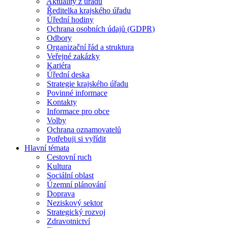
Aktuality z úřadu
Ředitelka krajského úřadu
Úřední hodiny
Ochrana osobních údajů (GDPR)
Odbory
Organizační řád a struktura
Veřejné zakázky
Kariéra
Úřední deska
Strategie krajského úřadu
Povinné informace
Kontakty
Informace pro obce
Volby
Ochrana oznamovatelů
Potřebuji si vyřídit
Hlavní témata
Cestovní ruch
Kultura
Sociální oblast
Územní plánování
Doprava
Neziskový sektor
Strategický rozvoj
Zdravotnictví