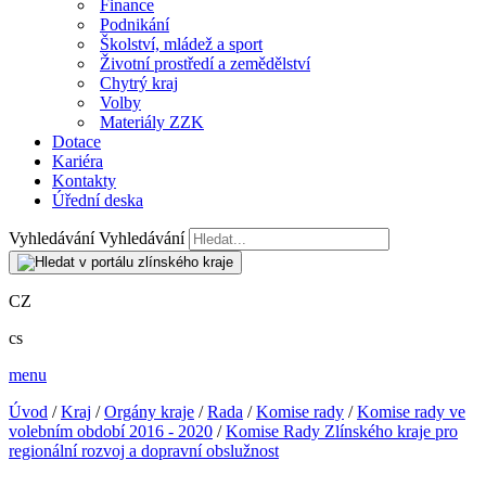
Finance
Podnikání
Školství, mládež a sport
Životní prostředí a zemědělství
Chytrý kraj
Volby
Materiály ZZK
Dotace
Kariéra
Kontakty
Úřední deska
Vyhledávání
Vyhledávání
CZ
cs
menu
Úvod
/
Kraj
/
Orgány kraje
/
Rada
/
Komise rady
/
Komise rady ve
volebním období 2016 - 2020
/
Komise Rady Zlínského kraje pro
regionální rozvoj a dopravní obslužnost