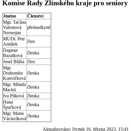
Komise Rady Zlínského kraje pro seniory
Jméno
Členství
Mgr. Taťána
Valentová
předsedkyně
Nersesjan
MUDr. Petr
člen
Antálek
Dagmar
členka
Bazalková
Josef Bláha
člen
Mgr.
Drahomíra
členka
Konvičková
Mgr. Milada
členka
Macků
Iva Pilková
členka
Hana
členka
Špačková
Mgr. Marta
členka
Václavíková
Aktualizováno:
čtvrtek 16. března 2023, 15:41