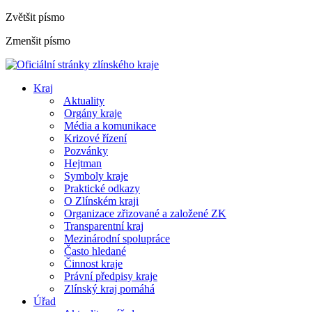
Zvětšit písmo
Zmenšit písmo
Kraj
Aktuality
Orgány kraje
Média a komunikace
Krizové řízení
Pozvánky
Hejtman
Symboly kraje
Praktické odkazy
O Zlínském kraji
Organizace zřizované a založené ZK
Transparentní kraj
Mezinárodní spolupráce
Často hledané
Činnost kraje
Právní předpisy kraje
Zlínský kraj pomáhá
Úřad