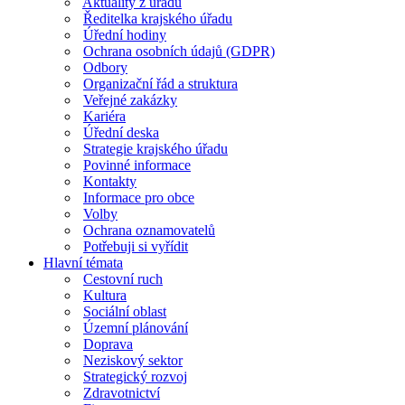
Aktuality z úřadu
Ředitelka krajského úřadu
Úřední hodiny
Ochrana osobních údajů (GDPR)
Odbory
Organizační řád a struktura
Veřejné zakázky
Kariéra
Úřední deska
Strategie krajského úřadu
Povinné informace
Kontakty
Informace pro obce
Volby
Ochrana oznamovatelů
Potřebuji si vyřídit
Hlavní témata
Cestovní ruch
Kultura
Sociální oblast
Územní plánování
Doprava
Neziskový sektor
Strategický rozvoj
Zdravotnictví