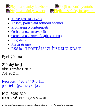
Verze pro slabší zrak
Zásady používání souborů cookies
Prohlášení o přístupnosti
Ochrana oznamovatelů
Ochrana osobních údajů (GDPR)
Registrace
Mapa stránek
RSS kanál PORTÁLU ZLÍNSKÉHO KRAJE
Rychlý kontakt
Zlínský kraj
třída Tomáše Bati 21
761 90 Zlín
Recepce: +420 577 043 111
podatelna@zlinskykraj.cz
IČO: 70891320
ID datové schránky: scsbwku
Úřední hodiny Krajského úřadu Zlínského kraje